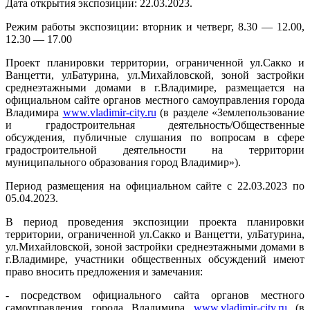
Дата открытия экспозиции: 22.03.2023.
Режим работы экспозиции: вторник и четверг, 8.30 — 12.00,
12.30 — 17.00
Проект планировки территории, ограниченной ул.Сакко и
Ванцетти, улБатурина, ул.Михайловской, зоной застройки
среднеэтажными домами в г.Владимире, размещается на
официальном сайте органов местного самоуправления города
Владимира
www.vladimir-city.ru
(в разделе «Землепользование
и градостроительная деятельность/Общественные
обсуждения, публичные слушания по вопросам в сфере
градостроительной деятельности на территории
муниципального образования город Владимир»).
Период размещения на официальном сайте с 22.03.2023 по
05.04.2023.
В период проведения экспозиции проекта планировки
территории, ограниченной ул.Сакко и Ванцетти, улБатурина,
ул.Михайловской, зоной застройки среднеэтажными домами в
г.Владимире, участники общественных обсуждений имеют
право вносить предложения и замечания:
- посредством официального сайта органов местного
самоуправления города Владимира
www.vladimir-city.ru
(в