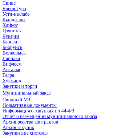
Скиве
Еленя Гура
Усти-на-лабе
Кырджали
Хайкоу
Цзянинь
Чунцин
Баоцзи
Бобруйск
Волковыск
Ларнака
Вифлеем
Анталья
Гагра
Худжанд
Закупки и торги
Муниципальный заказ
Сводный МЗ
Нормативные документы
Информация о закупках по 44-ФЗ
Отчет о размещении муниципального заказа
Архив реестра контрактов
Архив закупок
Закупки вне системы