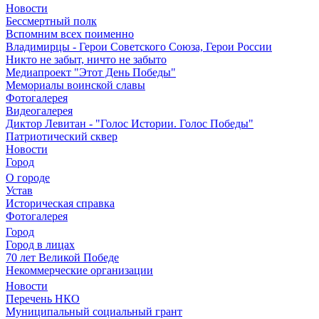
Новости
Бессмертный полк
Вспомним всех поименно
Владимирцы - Герои Советского Союза, Герои России
Никто не забыт, ничто не забыто
Медиапроект "Этот День Победы"
Мемориалы воинской славы
Фотогалерея
Видеогалерея
Диктор Левитан - "Голос Истории. Голос Победы"
Патриотический сквер
Новости
Город
О городе
Устав
Историческая справка
Фотогалерея
Город
Город в лицах
70 лет Великой Победе
Некоммерческие организации
Новости
Перечень НКО
Муниципальный социальный грант