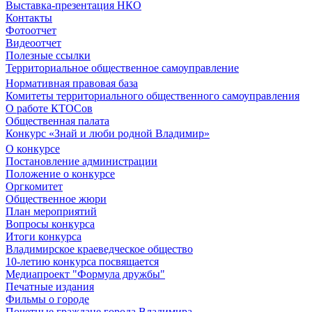
Выставка-презентация НКО
Контакты
Фотоотчет
Видеоотчет
Полезные ссылки
Территориальное общественное самоуправление
Нормативная правовая база
Комитеты территориального общественного самоуправления
О работе КТОСов
Общественная палата
Конкурс «Знай и люби родной Владимир»
О конкурсе
Постановление администрации
Положение о конкурсе
Оргкомитет
Общественное жюри
План мероприятий
Вопросы конкурса
Итоги конкурса
Владимирское краеведческое общество
10-летию конкурса посвящается
Медиапроект "Формула дружбы"
Печатные издания
Фильмы о городе
Почетные граждане города Владимира