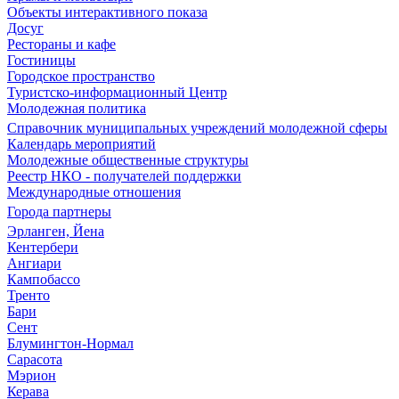
Объекты интерактивного показа
Досуг
Рестораны и кафе
Гостиницы
Городское пространство
Туристско-информационный Центр
Молодежная политика
Справочник муниципальных учреждений молодежной сферы
Календарь мероприятий
Молодежные общественные структуры
Реестр НКО - получателей поддержки
Международные отношения
Города партнеры
Эрланген, Йена
Кентербери
Ангиари
Кампобассо
Тренто
Бари
Сент
Блумингтон-Нормал
Сарасота
Мэрион
Керава