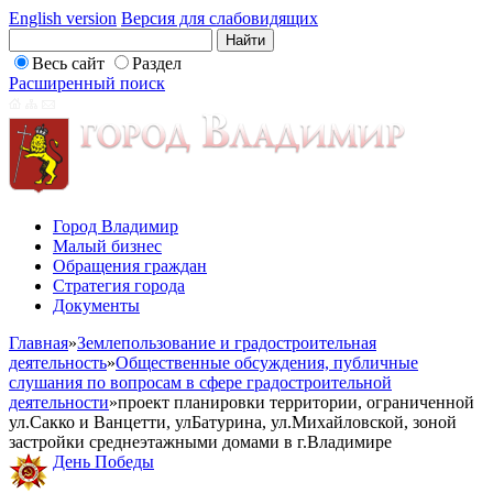
English version
Версия для слабовидящих
Весь сайт
Раздел
Расширенный поиск
Город Владимир
Малый бизнес
Обращения граждан
Стратегия города
Документы
Главная
»
Землепользование и градостроительная
деятельность
»
Общественные обсуждения, публичные
слушания по вопросам в сфере градостроительной
деятельности
»
проект планировки территории, ограниченной
ул.Сакко и Ванцетти, улБатурина, ул.Михайловской, зоной
застройки среднеэтажными домами в г.Владимире
День Победы