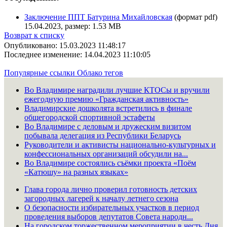
Заключение ППТ Батурина Михайловская
(формат pdf)
15.04.2023, размер: 1.53 MB
Возврат к списку
Опубликовано: 15.03.2023 11:48:17
Последнее изменение: 14.04.2023 11:10:05
Популярные ссылки
Облако тегов
Во Владимире наградили лучшие КТОСы и вручили
ежегодную премию «Гражданская активность»
Владимирские дошколята встретились в финале
общегородской спортивной эстафеты
Во Владимире с деловым и дружеским визитом
побывала делегация из Республики Беларусь
Руководители и активисты национально-культурных и
конфессиональных организаций обсудили на...
Во Владимире состоялись съёмки проекта «Поём
«Катюшу» на разных языках»
Глава города лично проверил готовность детских
загородных лагерей к началу летнего сезона
О безопасности избирательных участков в период
проведения выборов депутатов Совета народн...
На городском торжественном мероприятии в честь Дня