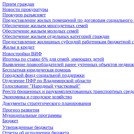
Прием граждан
Новости прокуратуры
Прокурор разъясняет
Предоставление жилых помещений по договорам социального
Обеспечение жильем многодетных семей
Обеспечение жильем молодых семей
Обеспечение жильем отдельных категорий граждан
Предоставление жилищных субсидий работникам бюджетной 
Жилье в кредит
Новостройки ВИФ
Ипотека по ставке 6% для семей, имеющих детей
Выявление правообладателей ранее учтенных объектов недви
Бесплатная юридическая помощь
Городской фонд социальной поддержки
Отделение ПФР по Владимирской области
Голосование "Народный участковый"
Реестр брошенных и разукомплектованных транспортных сред
Экономика и городское хозяйство
Документы стратегического планирования
Прогноз развития
Муниципальные программы
Бюджет
Утвержденные бюджеты
Отчеты об исполнении бюджета