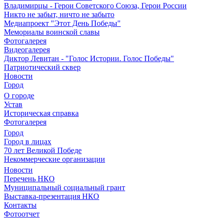
Владимирцы - Герои Советского Союза, Герои России
Никто не забыт, ничто не забыто
Медиапроект "Этот День Победы"
Мемориалы воинской славы
Фотогалерея
Видеогалерея
Диктор Левитан - "Голос Истории. Голос Победы"
Патриотический сквер
Новости
Город
О городе
Устав
Историческая справка
Фотогалерея
Город
Город в лицах
70 лет Великой Победе
Некоммерческие организации
Новости
Перечень НКО
Муниципальный социальный грант
Выставка-презентация НКО
Контакты
Фотоотчет