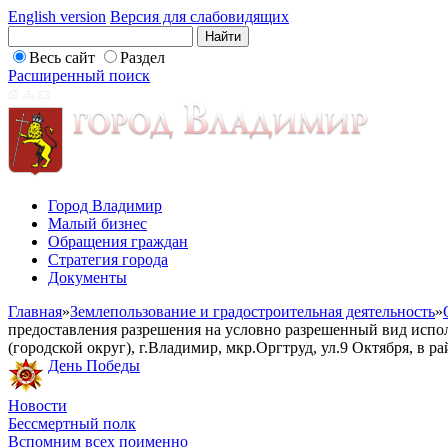
English version
Версия для слабовидящих
Весь сайт
Раздел
Расширенный поиск
Город Владимир
Малый бизнес
Обращения граждан
Стратегия города
Документы
Главная
»
Землепользование и градостроительная деятельность
»
предоставления разрешения на условно разрешенный вид испол
(городской округ), г.Владимир, мкр.Оргтруд, ул.9 Октября, в р
День Победы
Новости
Бессмертный полк
Вспомним всех поименно