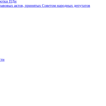
ботки ПДн
авовых актов, принятых Советом народных депутатов
сти