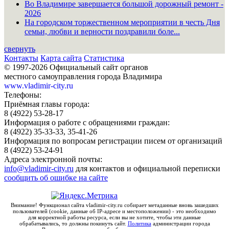
Во Владимире завершается большой дорожный ремонт -
2026
На городском торжественном мероприятии в честь Дня
семьи, любви и верности поздравили боле...
свернуть
Контакты
Карта сайта
Статистика
© 1997-2026 Официальный сайт органов
местного самоуправления города Владимира
www.vladimir-city.ru
Телефоны:
Приёмная главы города:
8 (4922) 53-28-17
Информация о работе с обращениями граждан:
8 (4922) 35-33-33, 35-41-26
Информация по вопросам регистрации писем от организаций
8 (4922) 53-24-91
Адреса электронной почты:
info@vladimir-city.ru
для контактов и официальной переписки
сообщить об ошибке на сайте
Внимание! Функционал сайта vladimir-city.ru собирает метаданные вновь зашедших
пользователей (cookie, данные об IP-адресе и местоположении) - это необходимо
для корректной работы ресурса, если вы не хотите, чтобы эти данные
обрабатывались, то должны покинуть сайт.
Политика
администрации города