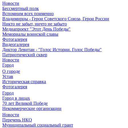
Новости
Бессмертный полк
Вспомним всех поименно
Владимирцы - Герои Советского Союза, Герои России
Никто не забыт, ничто не забыто
Медиапроект "Этот День Победы"
Мемориалы воинской славы
Фотогалерея
Видеогалерея
Диктор Левитан - "Голос Истории. Голос Победы"
Патриотический сквер
Новости
Город
О городе
Устав
Историческая справка
Фотогалерея
Город
Город в лицах
70 лет Великой Победе
Некоммерческие организации
Новости
Перечень НКО
Муниципальный социальный грант