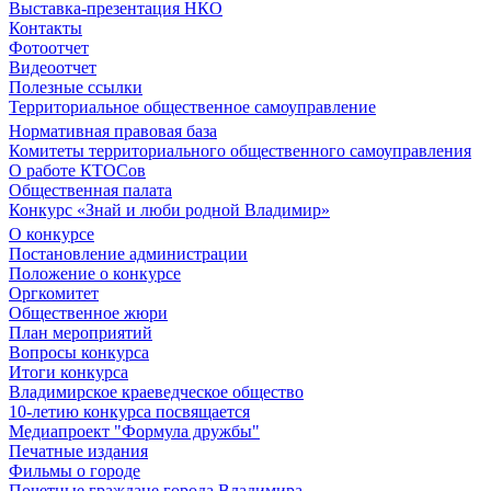
Выставка-презентация НКО
Контакты
Фотоотчет
Видеоотчет
Полезные ссылки
Территориальное общественное самоуправление
Нормативная правовая база
Комитеты территориального общественного самоуправления
О работе КТОСов
Общественная палата
Конкурс «Знай и люби родной Владимир»
О конкурсе
Постановление администрации
Положение о конкурсе
Оргкомитет
Общественное жюри
План мероприятий
Вопросы конкурса
Итоги конкурса
Владимирское краеведческое общество
10-летию конкурса посвящается
Медиапроект "Формула дружбы"
Печатные издания
Фильмы о городе
Почетные граждане города Владимира