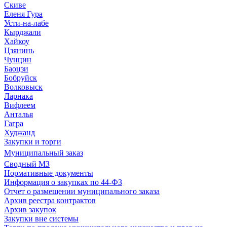
Скиве
Еленя Гура
Усти-на-лабе
Кырджали
Хайкоу
Цзянинь
Чунцин
Баоцзи
Бобруйск
Волковыск
Ларнака
Вифлеем
Анталья
Гагра
Худжанд
Закупки и торги
Муниципальный заказ
Сводный МЗ
Нормативные документы
Информация о закупках по 44-ФЗ
Отчет о размещении муниципального заказа
Архив реестра контрактов
Архив закупок
Закупки вне системы