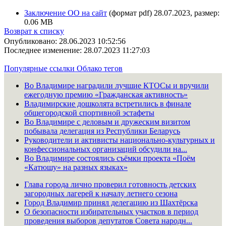
Заключение ОО на сайт
(формат pdf) 28.07.2023, размер:
0.06 MB
Возврат к списку
Опубликовано: 28.06.2023 10:52:56
Последнее изменение: 28.07.2023 11:27:03
Популярные ссылки
Облако тегов
Во Владимире наградили лучшие КТОСы и вручили
ежегодную премию «Гражданская активность»
Владимирские дошколята встретились в финале
общегородской спортивной эстафеты
Во Владимире с деловым и дружеским визитом
побывала делегация из Республики Беларусь
Руководители и активисты национально-культурных и
конфессиональных организаций обсудили на...
Во Владимире состоялись съёмки проекта «Поём
«Катюшу» на разных языках»
Глава города лично проверил готовность детских
загородных лагерей к началу летнего сезона
Город Владимир принял делегацию из Шахтёрска
О безопасности избирательных участков в период
проведения выборов депутатов Совета народн...