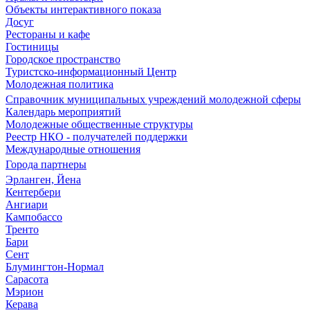
Объекты интерактивного показа
Досуг
Рестораны и кафе
Гостиницы
Городское пространство
Туристско-информационный Центр
Молодежная политика
Справочник муниципальных учреждений молодежной сферы
Календарь мероприятий
Молодежные общественные структуры
Реестр НКО - получателей поддержки
Международные отношения
Города партнеры
Эрланген, Йена
Кентербери
Ангиари
Кампобассо
Тренто
Бари
Сент
Блумингтон-Нормал
Сарасота
Мэрион
Керава