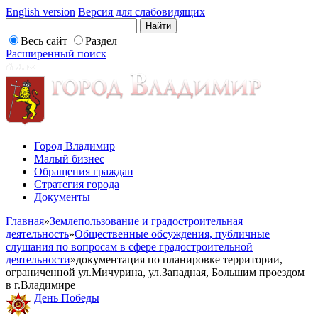
English version
Версия для слабовидящих
Весь сайт
Раздел
Расширенный поиск
Город Владимир
Малый бизнес
Обращения граждан
Стратегия города
Документы
Главная
»
Землепользование и градостроительная
деятельность
»
Общественные обсуждения, публичные
слушания по вопросам в сфере градостроительной
деятельности
»
документация по планировке территории,
ограниченной ул.Мичурина, ул.Западная, Большим проездом
в г.Владимире
День Победы