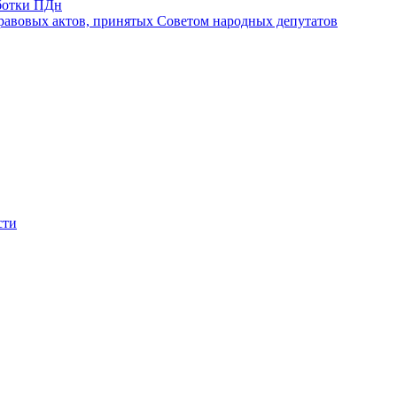
ботки ПДн
авовых актов, принятых Советом народных депутатов
сти