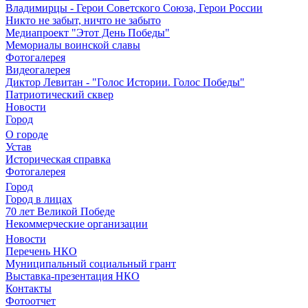
Владимирцы - Герои Советского Союза, Герои России
Никто не забыт, ничто не забыто
Медиапроект "Этот День Победы"
Мемориалы воинской славы
Фотогалерея
Видеогалерея
Диктор Левитан - "Голос Истории. Голос Победы"
Патриотический сквер
Новости
Город
О городе
Устав
Историческая справка
Фотогалерея
Город
Город в лицах
70 лет Великой Победе
Некоммерческие организации
Новости
Перечень НКО
Муниципальный социальный грант
Выставка-презентация НКО
Контакты
Фотоотчет