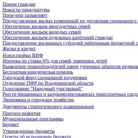
Прием граждан
Новости прокуратуры
Прокурор разъясняет
Предоставление жилых помещений по договорам социального
Обеспечение жильем многодетных семей
Обеспечение жильем молодых семей
Обеспечение жильем отдельных категорий граждан
Предоставление жилищных субсидий работникам бюджетной 
Жилье в кредит
Новостройки ВИФ
Ипотека по ставке 6% для семей, имеющих детей
Выявление правообладателей ранее учтенных объектов недви
Бесплатная юридическая помощь
Городской фонд социальной поддержки
Отделение ПФР по Владимирской области
Голосование "Народный участковый"
Реестр брошенных и разукомплектованных транспортных сред
Экономика и городское хозяйство
Документы стратегического планирования
Прогноз развития
Муниципальные программы
Бюджет
Утвержденные бюджеты
Отчеты об исполнении бюджета