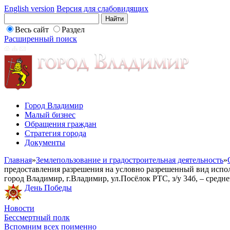
English version
Версия для слабовидящих
Весь сайт
Раздел
Расширенный поиск
Город Владимир
Малый бизнес
Обращения граждан
Стратегия города
Документы
Главная
»
Землепользование и градостроительная деятельность
»
предоставления разрешения на условно разрешенный вид исполь
город Владимир, г.Владимир, ул.Посёлок РТС, з/у 34б, – средн
День Победы
Новости
Бессмертный полк
Вспомним всех поименно