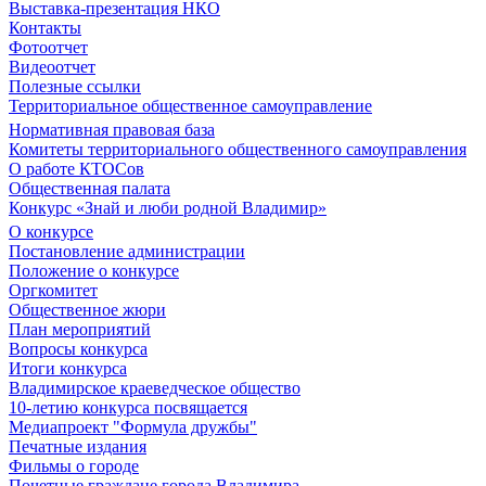
Выставка-презентация НКО
Контакты
Фотоотчет
Видеоотчет
Полезные ссылки
Территориальное общественное самоуправление
Нормативная правовая база
Комитеты территориального общественного самоуправления
О работе КТОСов
Общественная палата
Конкурс «Знай и люби родной Владимир»
О конкурсе
Постановление администрации
Положение о конкурсе
Оргкомитет
Общественное жюри
План мероприятий
Вопросы конкурса
Итоги конкурса
Владимирское краеведческое общество
10-летию конкурса посвящается
Медиапроект "Формула дружбы"
Печатные издания
Фильмы о городе
Почетные граждане города Владимира