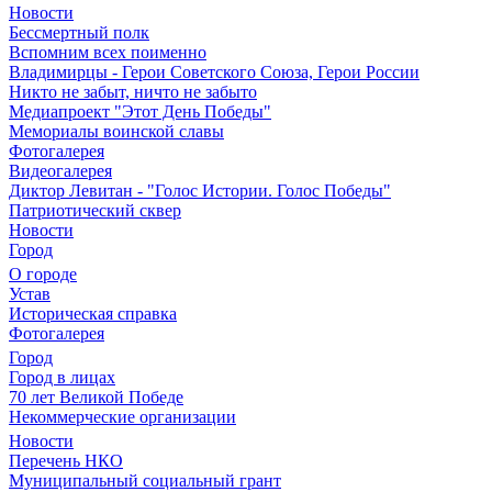
Новости
Бессмертный полк
Вспомним всех поименно
Владимирцы - Герои Советского Союза, Герои России
Никто не забыт, ничто не забыто
Медиапроект "Этот День Победы"
Мемориалы воинской славы
Фотогалерея
Видеогалерея
Диктор Левитан - "Голос Истории. Голос Победы"
Патриотический сквер
Новости
Город
О городе
Устав
Историческая справка
Фотогалерея
Город
Город в лицах
70 лет Великой Победе
Некоммерческие организации
Новости
Перечень НКО
Муниципальный социальный грант