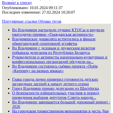
Возврат к списку
Опубликовано: 10.01.2024 09:11:37
Последнее изменение: 27.02.2024 10:26:07
Популярные ссылки
Облако тегов
Во Владимире наградили лучшие КТОСы и вручили
ежегодную премию «Гражданская активность»
Владимирские дошколята встретились в финале
общегородской спортивной эстафеты
Во Владимире с деловым и дружеским визитом
побывала делегация из Республики Беларусь
Руководители и активисты национально-культурных и
конфессиональных организаций обсудили на...
Во Владимире состоялись съёмки проекта «Поём
«Катюшу» на разных языках»
Глава города лично проверил готовность детских
загородных лагерей к началу летнего сезона
Город Владимир принял делегацию из Шахтёрска
О безопасности избирательных участков в период
проведения выборов депутатов Совета народн...
Во Владимире завершается большой дорожный ремонт -
2026
На городском торжественном мероприятии в честь Дня