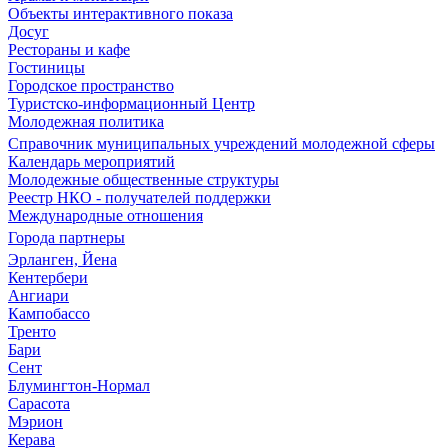
Объекты интерактивного показа
Досуг
Рестораны и кафе
Гостиницы
Городское пространство
Туристско-информационный Центр
Молодежная политика
Справочник муниципальных учреждений молодежной сферы
Календарь мероприятий
Молодежные общественные структуры
Реестр НКО - получателей поддержки
Международные отношения
Города партнеры
Эрланген, Йена
Кентербери
Ангиари
Кампобассо
Тренто
Бари
Сент
Блумингтон-Нормал
Сарасота
Мэрион
Керава