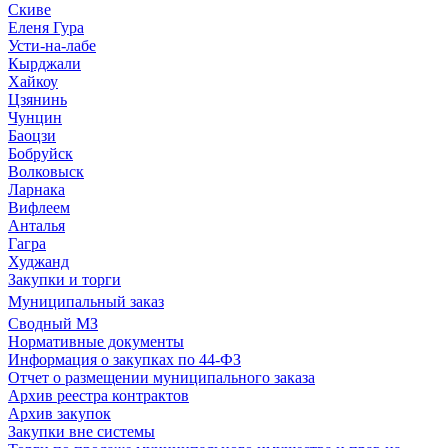
Скиве
Еленя Гура
Усти-на-лабе
Кырджали
Хайкоу
Цзянинь
Чунцин
Баоцзи
Бобруйск
Волковыск
Ларнака
Вифлеем
Анталья
Гагра
Худжанд
Закупки и торги
Муниципальный заказ
Сводный МЗ
Нормативные документы
Информация о закупках по 44-ФЗ
Отчет о размещении муниципального заказа
Архив реестра контрактов
Архив закупок
Закупки вне системы