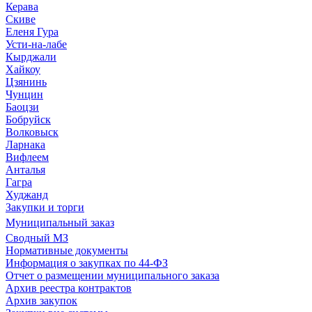
Керава
Скиве
Еленя Гура
Усти-на-лабе
Кырджали
Хайкоу
Цзянинь
Чунцин
Баоцзи
Бобруйск
Волковыск
Ларнака
Вифлеем
Анталья
Гагра
Худжанд
Закупки и торги
Муниципальный заказ
Сводный МЗ
Нормативные документы
Информация о закупках по 44-ФЗ
Отчет о размещении муниципального заказа
Архив реестра контрактов
Архив закупок