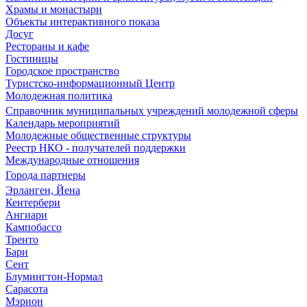
Храмы и монастыри
Объекты интерактивного показа
Досуг
Рестораны и кафе
Гостиницы
Городское пространство
Туристско-информационный Центр
Молодежная политика
Справочник муниципальных учреждений молодежной сферы
Календарь мероприятий
Молодежные общественные структуры
Реестр НКО - получателей поддержки
Международные отношения
Города партнеры
Эрланген, Йена
Кентербери
Ангиари
Кампобассо
Тренто
Бари
Сент
Блумингтон-Нормал
Сарасота
Мэрион