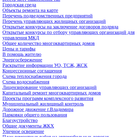
Городская среда
Объекты ремонта на карте
Перечень подведомственных предприятий
Перечень управляющих жилищных организаций
Открытые конкурсы на заключение договоров подряда
Открытые конкурсы по отбору управляющих организаций для
управления МКД
Общее количество многоквартирных домов
Цены и тарифы
В помощь жителю
Энергосбережение
Раскрытие информации УО, ТСЖ, ЖСК
Концессионные соглашения
Схема теплоснабжения города
Схема водоснабжения
Лицензирование управляющих организаций
Капитальный ремонт многоквартирных домов
Проекты программ комплексного развития
Муниципальный жилищный контроль
Дорожное движение г.Владимира
Парковки общего пользования
Благоустройство
Общие документы ЖКХ
Уличное освещение
План ремонтных работ на автомобильных дорогах