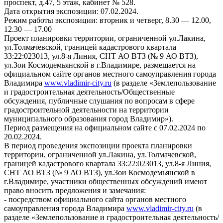
проспект, д.47, 5 этаж, кабинет № 528.
Дата открытия экспозиции: 07.02.2024.
Режим работы экспозиции: вторник и четверг, 8.30 — 12.00,
12.30 — 17.00
Проект планировки территории, ограниченной ул.Лакина,
ул.Толмачевской, границей кадастрового квартала
33:22:023013, ул.8-я Линия, СНТ АО ВТЗ (№ 9 АО ВТЗ),
ул.Зои Космодемьянской в г.Владимире, размещается на
официальном сайте органов местного самоуправления города
Владимира
www.vladimir-city.ru
(в разделе «Землепользование
и градостроительная деятельность/Общественные
обсуждения, публичные слушания по вопросам в сфере
градостроительной деятельности на территории
муниципального образования город Владимир»).
Период размещения на официальном сайте с 07.02.2024 по
20.02.2024.
В период проведения экспозиции проекта планировки
территории, ограниченной ул.Лакина, ул.Толмачевской,
границей кадастрового квартала 33:22:023013, ул.8-я Линия,
СНТ АО ВТЗ (№ 9 АО ВТЗ), ул.Зои Космодемьянской в
г.Владимире, участники общественных обсуждений имеют
право вносить предложения и замечания:
- посредством официального сайта органов местного
самоуправления города Владимира
www.vladimir-city.ru
(в
разделе «Землепользование и градостроительная деятельность/