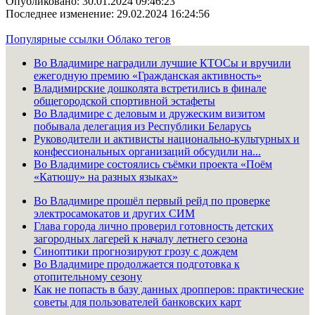
Опубликовано: 30.01.2024 09:46:23
Последнее изменение: 29.02.2024 16:24:56
Популярные ссылки
Облако тегов
Во Владимире наградили лучшие КТОСы и вручили
ежегодную премию «Гражданская активность»
Владимирские дошколята встретились в финале
общегородской спортивной эстафеты
Во Владимире с деловым и дружеским визитом
побывала делегация из Республики Беларусь
Руководители и активисты национально-культурных и
конфессиональных организаций обсудили на...
Во Владимире состоялись съёмки проекта «Поём
«Катюшу» на разных языках»
Во Владимире прошёл первый рейд по проверке
электросамокатов и других СИМ
Глава города лично проверил готовность детских
загородных лагерей к началу летнего сезона
Синоптики прогнозируют грозу с дождем
Во Владимире продолжается подготовка к
отопительному сезону
Как не попасть в базу данных дропперов: практические
советы для пользователей банковских карт