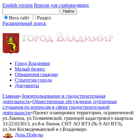
English version
Версия для слабовидящих
Весь сайт
Раздел
Расширенный поиск
Город Владимир
Малый бизнес
Обращения граждан
Стратегия города
Документы
Главная
»
Землепользование и градостроительная
деятельность
»
Общественные обсуждения, публичные
слушания по вопросам в сфере градостроительной
деятельности
»
Проект планировки территории, ограниченной
ул.Лакина, ул.Толмачевской, границей кадастрового квартала
33:22:023013, ул.8-я Линия, СНТ АО ВТЗ (№ 9 АО ВТЗ),
ул.Зои Космодемьянской в г.Владимире.
День Победы