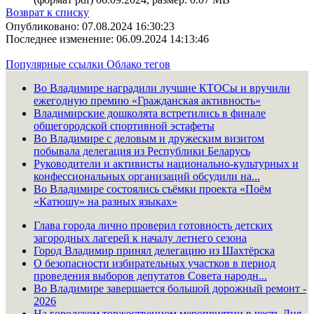
Возврат к списку
Опубликовано: 07.08.2024 16:30:23
Последнее изменение: 06.09.2024 14:13:46
Популярные ссылки
Облако тегов
Во Владимире наградили лучшие КТОСы и вручили
ежегодную премию «Гражданская активность»
Владимирские дошколята встретились в финале
общегородской спортивной эстафеты
Во Владимире с деловым и дружеским визитом
побывала делегация из Республики Беларусь
Руководители и активисты национально-культурных и
конфессиональных организаций обсудили на...
Во Владимире состоялись съёмки проекта «Поём
«Катюшу» на разных языках»
Глава города лично проверил готовность детских
загородных лагерей к началу летнего сезона
Город Владимир принял делегацию из Шахтёрска
О безопасности избирательных участков в период
проведения выборов депутатов Совета народн...
Во Владимире завершается большой дорожный ремонт -
2026
На городском торжественном мероприятии в честь Дня