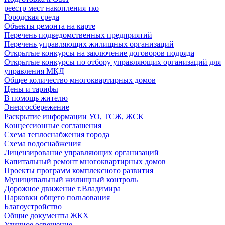
реестр мест накопления тко
Городская среда
Объекты ремонта на карте
Перечень подведомственных предприятий
Перечень управляющих жилищных организаций
Открытые конкурсы на заключение договоров подряда
Открытые конкурсы по отбору управляющих организаций для
управления МКД
Общее количество многоквартирных домов
Цены и тарифы
В помощь жителю
Энергосбережение
Раскрытие информации УО, ТСЖ, ЖСК
Концессионные соглашения
Схема теплоснабжения города
Схема водоснабжения
Лицензирование управляющих организаций
Капитальный ремонт многоквартирных домов
Проекты программ комплексного развития
Муниципальный жилищный контроль
Дорожное движение г.Владимира
Парковки общего пользования
Благоустройство
Общие документы ЖКХ
Уличное освещение