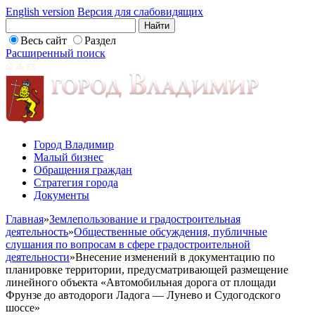
English version
Версия для слабовидящих
Весь сайт
Раздел
Расширенный поиск
Город Владимир
Малый бизнес
Обращения граждан
Стратегия города
Документы
Главная
»
Землепользование и градостроительная
деятельность
»
Общественные обсуждения, публичные
слушания по вопросам в сфере градостроительной
деятельности
»
Внесение изменений в документацию по
планировке территории, предусматривающей размещение
линейного объекта «Автомобильная дорога от площади
Фрунзе до автодороги Ладога — Лунево и Судогодского
шоссе»