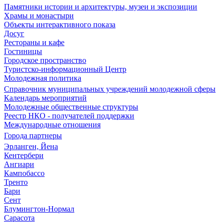
Памятники истории и архитектуры, музеи и экспозиции
Храмы и монастыри
Объекты интерактивного показа
Досуг
Рестораны и кафе
Гостиницы
Городское пространство
Туристско-информационный Центр
Молодежная политика
Справочник муниципальных учреждений молодежной сферы
Календарь мероприятий
Молодежные общественные структуры
Реестр НКО - получателей поддержки
Международные отношения
Города партнеры
Эрланген, Йена
Кентербери
Ангиари
Кампобассо
Тренто
Бари
Сент
Блумингтон-Нормал
Сарасота