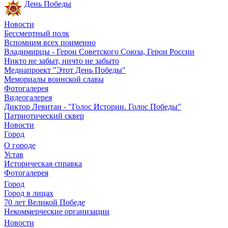
День Победы
Новости
Бессмертный полк
Вспомним всех поименно
Владимирцы - Герои Советского Союза, Герои России
Никто не забыт, ничто не забыто
Медиапроект "Этот День Победы"
Мемориалы воинской славы
Фотогалерея
Видеогалерея
Диктор Левитан - "Голос Истории. Голос Победы"
Патриотический сквер
Новости
Город
О городе
Устав
Историческая справка
Фотогалерея
Город
Город в лицах
70 лет Великой Победе
Некоммерческие организации
Новости