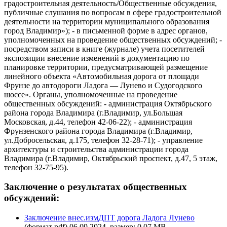
градостроительная деятельность/Общественные обсуждения,
публичные слушания по вопросам в сфере градостроительной
деятельности на территории муниципального образования
город Владимир»); - в письменной форме в адрес органов,
уполномоченных на проведение общественных обсуждений; -
посредством записи в книге (журнале) учета посетителей
экспозиции внесение изменений в документацию по
планировке территории, предусматривающей размещение
линейного объекта «Автомобильная дорога от площади
Фрунзе до автодороги Ладога — Лунево и Судогодского
шоссе». Органы, уполномоченные на проведение
общественных обсуждений: - администрация Октябрьского
района города Владимира (г.Владимир, ул.Большая
Московская, д.44, телефон 42-06-22); - администрация
Фрунзенского района города Владимира (г.Владимир,
ул.Добросельская, д.175, телефон 32-28-71); - управление
архитектуры и строительства администрации города
Владимира (г.Владимир, Октябрьский проспект, д.47, 5 этаж,
телефон 32-75-95).
Заключение о результатах общественных
обсуждений:
Заключение внес.измДПТ дорога Ладога Лунево
(формат pdf) 06.09.2024, размер: 0.07 MB