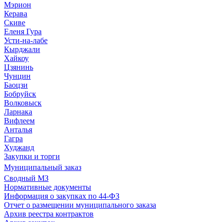
Мэрион
Керава
Скиве
Еленя Гура
Усти-на-лабе
Кырджали
Хайкоу
Цзянинь
Чунцин
Баоцзи
Бобруйск
Волковыск
Ларнака
Вифлеем
Анталья
Гагра
Худжанд
Закупки и торги
Муниципальный заказ
Сводный МЗ
Нормативные документы
Информация о закупках по 44-ФЗ
Отчет о размещении муниципального заказа
Архив реестра контрактов