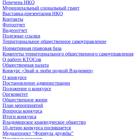
Перечень НКО
Муниципальный социальный грант
Выставка-презентация НКО
Контакты
Фотоотчет
Видеоотчет
Полезные ссылки
Территориальное общественное самоуправление
Нормативная правовая база
Комитеты территориального общественного самоуправления
О работе КТОСов
Общественная палата
Конкурс «Знай и люби родной Владимир»
О конкурсе
Постановление администрации
Положение о конкурсе
Оргкомитет
Общественное жюри
План мероприятий
Вопросы конкурса
Итоги конкурса
Владимирское краеведческое общество
10-летию конкурса посвящается
Медиапроект "Формула дружбы"
Печатные издания