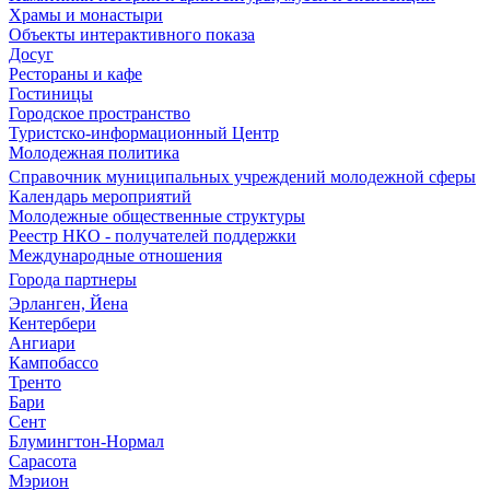
Храмы и монастыри
Объекты интерактивного показа
Досуг
Рестораны и кафе
Гостиницы
Городское пространство
Туристско-информационный Центр
Молодежная политика
Справочник муниципальных учреждений молодежной сферы
Календарь мероприятий
Молодежные общественные структуры
Реестр НКО - получателей поддержки
Международные отношения
Города партнеры
Эрланген, Йена
Кентербери
Ангиари
Кампобассо
Тренто
Бари
Сент
Блумингтон-Нормал
Сарасота
Мэрион