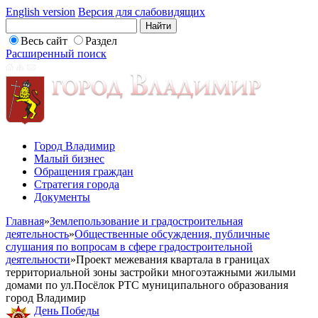
English version
Версия для слабовидящих
Весь сайт
Раздел
Расширенный поиск
Город Владимир
Малый бизнес
Обращения граждан
Стратегия города
Документы
Главная
»
Землепользование и градостроительная
деятельность
»
Общественные обсуждения, публичные
слушания по вопросам в сфере градостроительной
деятельности
»
Проект межевания квартала в границах
территориальной зоны застройки многоэтажными жилыми
домами по ул.Посёлок РТС муниципального образования
город Владимир
День Победы