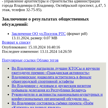
- управление архитектуры и строительства администрации
города Владимира (г.Владимир, Октябрьский проспект, д.47, 5
этаж, телефон 32-75-95).
Заключение о результатах общественных
обсуждений:
Заключение ОО ул.Поселок РТС
(формат pdf)
13.11.2024, размер: 0.07 MB
Возврат к списку
Опубликовано: 15.10.2024 16:40:16
Последнее изменение: 13.11.2024 14:26:59
Популярные ссылки
Облако тегов
Во Владимире наградили лучшие КТОСы и вручили
ежегодную премию «Гражданская активность»
Владимирские дошколята встретились в финале
общегородской спортивной эстафеты
Во Владимире с деловым и дружеским визитом
побывала делегация из Республики Беларусь
Руководители и активисты национально-культурных и
конфессиональных организаций обсудили на...
Во Владимире состоялись съёмки проекта «Поём
«Катюшу» на разных языках»