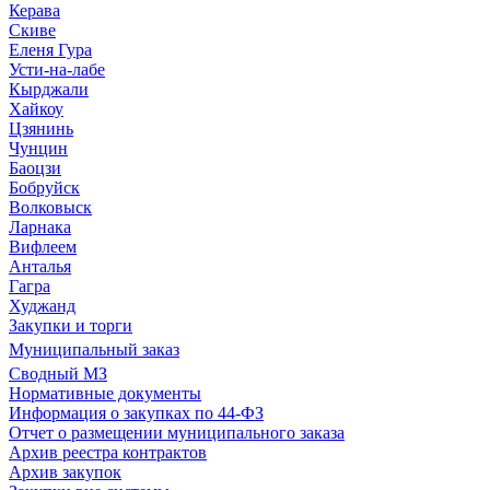
Керава
Скиве
Еленя Гура
Усти-на-лабе
Кырджали
Хайкоу
Цзянинь
Чунцин
Баоцзи
Бобруйск
Волковыск
Ларнака
Вифлеем
Анталья
Гагра
Худжанд
Закупки и торги
Муниципальный заказ
Сводный МЗ
Нормативные документы
Информация о закупках по 44-ФЗ
Отчет о размещении муниципального заказа
Архив реестра контрактов
Архив закупок