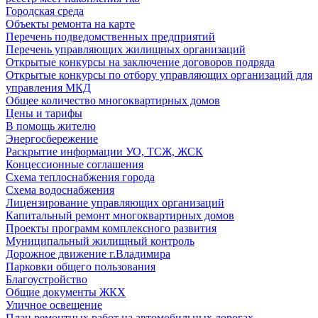
Городская среда
Объекты ремонта на карте
Перечень подведомственных предприятий
Перечень управляющих жилищных организаций
Открытые конкурсы на заключение договоров подряда
Открытые конкурсы по отбору управляющих организаций для
управления МКД
Общее количество многоквартирных домов
Цены и тарифы
В помощь жителю
Энергосбережение
Раскрытие информации УО, ТСЖ, ЖСК
Концессионные соглашения
Схема теплоснабжения города
Схема водоснабжения
Лицензирование управляющих организаций
Капитальный ремонт многоквартирных домов
Проекты программ комплексного развития
Муниципальный жилищный контроль
Дорожное движение г.Владимира
Парковки общего пользования
Благоустройство
Общие документы ЖКХ
Уличное освещение
План ремонтных работ на автомобильных дорогах