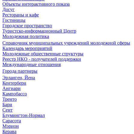
Объекты интерактивного показа
Досуг
Рестораны и кафе
Гостиницы
Городское пространство
Туристско-информационный Центр
Молодежная политика
Справочник муниципальных учреждений молодежной сферы
Календарь мероприятий
Молодежные общественные структуры
Реестр НКО - получателей поддержки
Международные отношения
Города партнеры
Эрланген, Йена
Кентербери
Ангиари
Кампобассо
Тренто
Бари
Сент
Блумингтон-Нормал
Сарасота
Мэрион
Керава