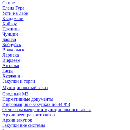
Скиве
Еленя Гура
Усти-на-лабе
Кырджали
Хайкоу
Цзянинь
Чунцин
Баоцзи
Бобруйск
Волковыск
Ларнака
Вифлеем
Анталья
Гагра
Худжанд
Закупки и торги
Муниципальный заказ
Сводный МЗ
Нормативные документы
Информация о закупках по 44-ФЗ
Отчет о размещении муниципального заказа
Архив реестра контрактов
Архив закупок
Закупки вне системы