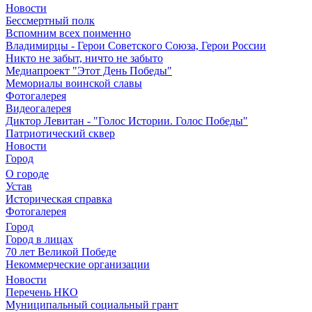
Новости
Бессмертный полк
Вспомним всех поименно
Владимирцы - Герои Советского Союза, Герои России
Никто не забыт, ничто не забыто
Медиапроект "Этот День Победы"
Мемориалы воинской славы
Фотогалерея
Видеогалерея
Диктор Левитан - "Голос Истории. Голос Победы"
Патриотический сквер
Новости
Город
О городе
Устав
Историческая справка
Фотогалерея
Город
Город в лицах
70 лет Великой Победе
Некоммерческие организации
Новости
Перечень НКО
Муниципальный социальный грант