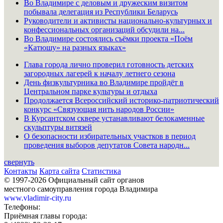
Во Владимире с деловым и дружеским визитом
побывала делегация из Республики Беларусь
Руководители и активисты национально-культурных и
конфессиональных организаций обсудили на...
Во Владимире состоялись съёмки проекта «Поём
«Катюшу» на разных языках»
Глава города лично проверил готовность детских
загородных лагерей к началу летнего сезона
День физкультурника во Владимире пройдёт в
Центральном парке культуры и отдыха
Продолжается Всероссийский историко-патриотический
конкурс «Связующая нить народов России»
В Курсантском сквере устанавливают белокаменные
скульптуры витязей
О безопасности избирательных участков в период
проведения выборов депутатов Совета народн...
свернуть
Контакты
Карта сайта
Статистика
© 1997-2026 Официальный сайт органов
местного самоуправления города Владимира
www.vladimir-city.ru
Телефоны:
Приёмная главы города: