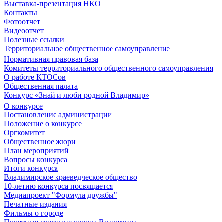
Выставка-презентация НКО
Контакты
Фотоотчет
Видеоотчет
Полезные ссылки
Территориальное общественное самоуправление
Нормативная правовая база
Комитеты территориального общественного самоуправления
О работе КТОСов
Общественная палата
Конкурс «Знай и люби родной Владимир»
О конкурсе
Постановление администрации
Положение о конкурсе
Оргкомитет
Общественное жюри
План мероприятий
Вопросы конкурса
Итоги конкурса
Владимирское краеведческое общество
10-летию конкурса посвящается
Медиапроект "Формула дружбы"
Печатные издания
Фильмы о городе
Почетные граждане города Владимира