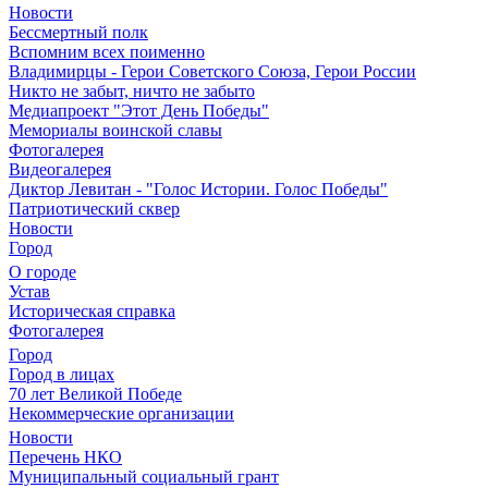
Новости
Бессмертный полк
Вспомним всех поименно
Владимирцы - Герои Советского Союза, Герои России
Никто не забыт, ничто не забыто
Медиапроект "Этот День Победы"
Мемориалы воинской славы
Фотогалерея
Видеогалерея
Диктор Левитан - "Голос Истории. Голос Победы"
Патриотический сквер
Новости
Город
О городе
Устав
Историческая справка
Фотогалерея
Город
Город в лицах
70 лет Великой Победе
Некоммерческие организации
Новости
Перечень НКО
Муниципальный социальный грант