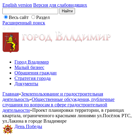
English version
Версия для слабовидящих
Весь сайт
Раздел
Расширенный поиск
Город Владимир
Малый бизнес
Обращения граждан
Стратегия города
Документы
Главная
»
Землепользование и градостроительная
деятельность
»
Общественные обсуждения, публичные
слушания по вопросам в сфере градостроительной
деятельности
»
Проект планировки территории, в границах
квартала, ограниченного красными линиями ул.Посёлок РТС,
ул.Лакина в городе Владимире
День Победы