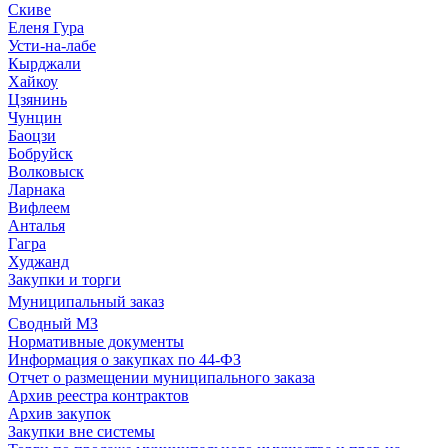
Скиве
Еленя Гура
Усти-на-лабе
Кырджали
Хайкоу
Цзянинь
Чунцин
Баоцзи
Бобруйск
Волковыск
Ларнака
Вифлеем
Анталья
Гагра
Худжанд
Закупки и торги
Муниципальный заказ
Сводный МЗ
Нормативные документы
Информация о закупках по 44-ФЗ
Отчет о размещении муниципального заказа
Архив реестра контрактов
Архив закупок
Закупки вне системы