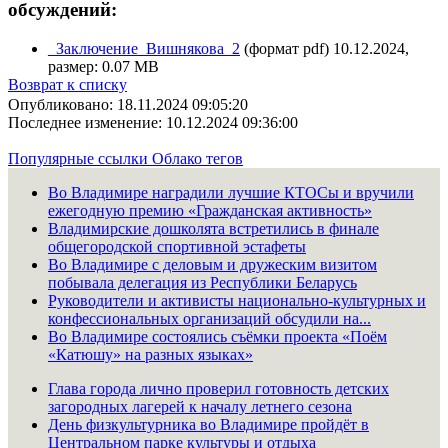
обсуждений:
_Заключение_Вишнякова_2
(формат pdf) 10.12.2024,
размер: 0.07 MB
Возврат к списку
Опубликовано: 18.11.2024 09:05:20
Последнее изменение: 10.12.2024 09:36:00
Популярные ссылки
Облако тегов
Во Владимире наградили лучшие КТОСы и вручили
ежегодную премию «Гражданская активность»
Владимирские дошколята встретились в финале
общегородской спортивной эстафеты
Во Владимире с деловым и дружеским визитом
побывала делегация из Республики Беларусь
Руководители и активисты национально-культурных и
конфессиональных организаций обсудили на...
Во Владимире состоялись съёмки проекта «Поём
«Катюшу» на разных языках»
Глава города лично проверил готовность детских
загородных лагерей к началу летнего сезона
День физкультурника во Владимире пройдёт в
Центральном парке культуры и отдыха