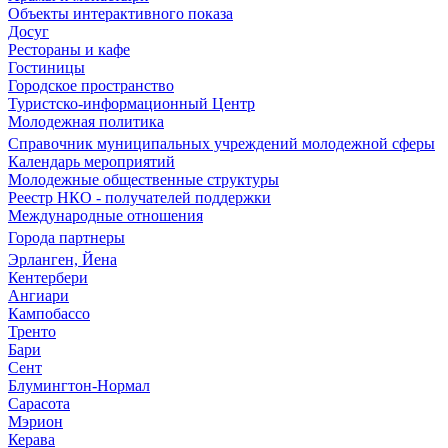
Объекты интерактивного показа
Досуг
Рестораны и кафе
Гостиницы
Городское пространство
Туристско-информационный Центр
Молодежная политика
Справочник муниципальных учреждений молодежной сферы
Календарь мероприятий
Молодежные общественные структуры
Реестр НКО - получателей поддержки
Международные отношения
Города партнеры
Эрланген, Йена
Кентербери
Ангиари
Кампобассо
Тренто
Бари
Сент
Блумингтон-Нормал
Сарасота
Мэрион
Керава