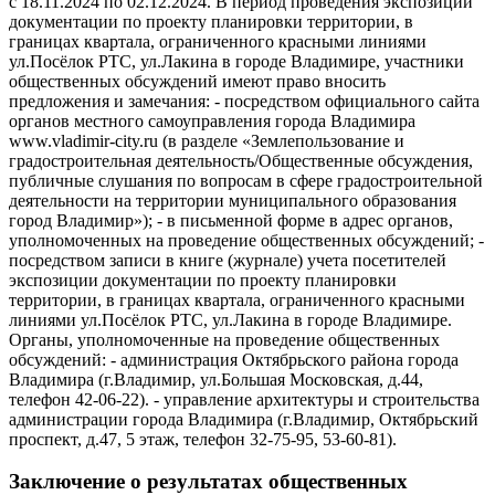
с 18.11.2024 по 02.12.2024. В период проведения экспозиции
документации по проекту планировки территории, в
границах квартала, ограниченного красными линиями
ул.Посёлок РТС, ул.Лакина в городе Владимире, участники
общественных обсуждений имеют право вносить
предложения и замечания: - посредством официального сайта
органов местного самоуправления города Владимира
www.vladimir-city.ru (в разделе «Землепользование и
градостроительная деятельность/Общественные обсуждения,
публичные слушания по вопросам в сфере градостроительной
деятельности на территории муниципального образования
город Владимир»); - в письменной форме в адрес органов,
уполномоченных на проведение общественных обсуждений; -
посредством записи в книге (журнале) учета посетителей
экспозиции документации по проекту планировки
территории, в границах квартала, ограниченного красными
линиями ул.Посёлок РТС, ул.Лакина в городе Владимире.
Органы, уполномоченные на проведение общественных
обсуждений: - администрация Октябрьского района города
Владимира (г.Владимир, ул.Большая Московская, д.44,
телефон 42-06-22). - управление архитектуры и строительства
администрации города Владимира (г.Владимир, Октябрьский
проспект, д.47, 5 этаж, телефон 32-75-95, 53-60-81).
Заключение о результатах общественных