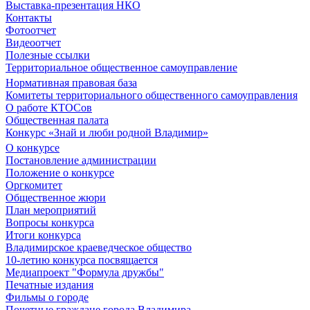
Выставка-презентация НКО
Контакты
Фотоотчет
Видеоотчет
Полезные ссылки
Территориальное общественное самоуправление
Нормативная правовая база
Комитеты территориального общественного самоуправления
О работе КТОСов
Общественная палата
Конкурс «Знай и люби родной Владимир»
О конкурсе
Постановление администрации
Положение о конкурсе
Оргкомитет
Общественное жюри
План мероприятий
Вопросы конкурса
Итоги конкурса
Владимирское краеведческое общество
10-летию конкурса посвящается
Медиапроект "Формула дружбы"
Печатные издания
Фильмы о городе
Почетные граждане города Владимира