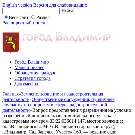
English version
Версия для слабовидящих
Весь сайт
Раздел
Расширенный поиск
Город Владимир
Малый бизнес
Обращения граждан
Стратегия города
Документы
Главная
»
Землепользование и градостроительная
деятельность
»
Общественные обсуждения, публичные
слушания по вопросам в сфере градостроительной
деятельности
»
Вопрос предоставления разрешения на условно
разрешенный вид использования земельного участка с
кадастровым номером 33:22:036014:147, местоположение:
обл.Владимирская, МО г.Владимир (городской округ),
г.Владимир, Сад Заречье, Участок 160, — ведение садо