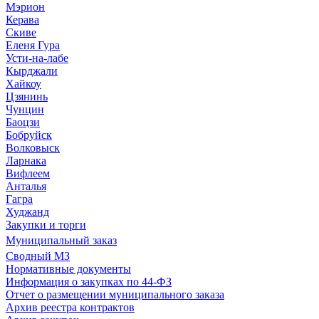
Мэрион
Керава
Скиве
Еленя Гура
Усти-на-лабе
Кырджали
Хайкоу
Цзянинь
Чунцин
Баоцзи
Бобруйск
Волковыск
Ларнака
Вифлеем
Анталья
Гагра
Худжанд
Закупки и торги
Муниципальный заказ
Сводный МЗ
Нормативные документы
Информация о закупках по 44-ФЗ
Отчет о размещении муниципального заказа
Архив реестра контрактов