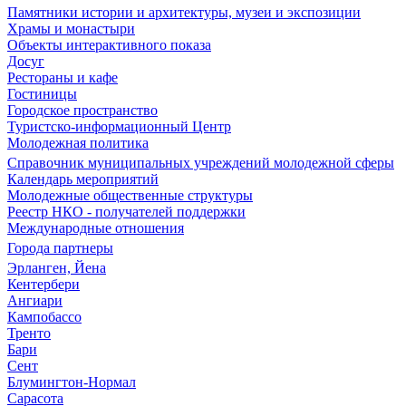
Памятники истории и архитектуры, музеи и экспозиции
Храмы и монастыри
Объекты интерактивного показа
Досуг
Рестораны и кафе
Гостиницы
Городское пространство
Туристско-информационный Центр
Молодежная политика
Справочник муниципальных учреждений молодежной сферы
Календарь мероприятий
Молодежные общественные структуры
Реестр НКО - получателей поддержки
Международные отношения
Города партнеры
Эрланген, Йена
Кентербери
Ангиари
Кампобассо
Тренто
Бари
Сент
Блумингтон-Нормал
Сарасота