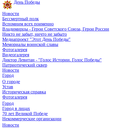
День Победы
Новости
Бессмертный полк
Вспомним всех поименно
Владимирцы - Герои Советского Союза, Герои России
Никто не забыт, ничто не забыто
Медиапроект "Этот День Победы"
Мемориалы воинской славы
Фотогалерея
Видеогалерея
Диктор Левитан - "Голос Истории. Голос Победы"
Патриотический сквер
Новости
Город
О городе
Устав
Историческая справка
Фотогалерея
Город
Город в лицах
70 лет Великой Победе
Некоммерческие организации
Новости