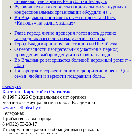
побывала делегация из Республики Беларусь
Руководители и активисты национально-культурных и
конфессиональных организаций обсудили на...
Во Владимире состоялись съёмки проекта «Поём
«Катюшу» на разных языках»
Глава города лично проверил готовность детских
загородных лагерей к началу летнего сезона
Город Владимир принял делегацию из Шахтёрска
О безопасности избирательных участков в период
проведения выборов депутатов Совета народн...
Во Владимире завершается большой дорожный ремонт -
2026
На городском торжественном мероприятии в честь Дня
семьи, любви и верности поздравили боле...
свернуть
Контакты
Карта сайта
Статистика
© 1997-2026 Официальный сайт органов
местного самоуправления города Владимира
www.vladimir-city.ru
Телефоны:
Приёмная главы города:
8 (4922) 53-28-17
Информация о работе с обращениями граждан: