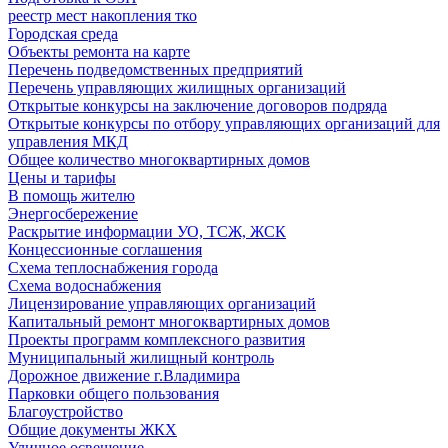
реестр мест накопления тко
Городская среда
Объекты ремонта на карте
Перечень подведомственных предприятий
Перечень управляющих жилищных организаций
Открытые конкурсы на заключение договоров подряда
Открытые конкурсы по отбору управляющих организаций для
управления МКД
Общее количество многоквартирных домов
Цены и тарифы
В помощь жителю
Энергосбережение
Раскрытие информации УО, ТСЖ, ЖСК
Концессионные соглашения
Схема теплоснабжения города
Схема водоснабжения
Лицензирование управляющих организаций
Капитальный ремонт многоквартирных домов
Проекты программ комплексного развития
Муниципальный жилищный контроль
Дорожное движение г.Владимира
Парковки общего пользования
Благоустройство
Общие документы ЖКХ
Уличное освещение