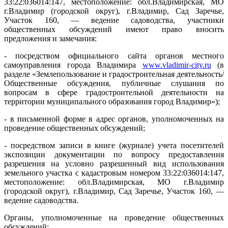
33:22:036014:147, местоположение: обл.Владимирская, МО
г.Владимир (городской округ), г.Владимир, Сад Заречье,
Участок 160, — ведение садоводства, участники
общественных обсуждений имеют право вносить
предложения и замечания:
- посредством официального сайта органов местного
самоуправления города Владимира
www.vladimir-city.ru
(в
разделе «Землепользование и градостроительная деятельность/
Общественные обсуждения, публичные слушания по
вопросам в сфере градостроительной деятельности на
территории муниципального образования город Владимир»);
- в письменной форме в адрес органов, уполномоченных на
проведение общественных обсуждений;
- посредством записи в книге (журнале) учета посетителей
экспозиции документации по вопросу предоставления
разрешения на условно разрешенный вид использования
земельного участка с кадастровым номером 33:22:036014:147,
местоположение: обл.Владимирская, МО г.Владимир
(городской округ), г.Владимир, Сад Заречье, Участок 160, —
ведение садоводства.
Органы, уполномоченные на проведение общественных
обсуждений: