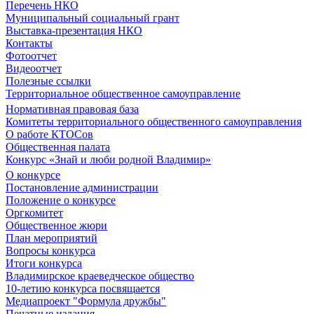
Перечень НКО
Муниципальный социальный грант
Выставка-презентация НКО
Контакты
Фотоотчет
Видеоотчет
Полезные ссылки
Территориальное общественное самоуправление
Нормативная правовая база
Комитеты территориального общественного самоуправления
О работе КТОСов
Общественная палата
Конкурс «Знай и люби родной Владимир»
О конкурсе
Постановление администрации
Положение о конкурсе
Оргкомитет
Общественное жюри
План мероприятий
Вопросы конкурса
Итоги конкурса
Владимирское краеведческое общество
10-летию конкурса посвящается
Медиапроект "Формула дружбы"
Печатные издания