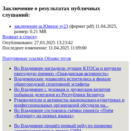
Заключение о результатах публичных
слушаний:
заключение ш.Южное зу23
(формат pdf) 11.04.2025,
размер: 0.21 MB
Возврат к списку
Опубликовано: 27.03.2025 13:23:42
Последнее изменение: 11.04.2025 11:09:00
Популярные ссылки
Облако тегов
Во Владимире наградили лучшие КТОСы и вручили
ежегодную премию «Гражданская активность»
Владимирские дошколята встретились в финале
общегородской спортивной эстафеты
Во Владимире с деловым и дружеским визитом
побывала делегация из Республики Беларусь
Руководители и активисты национально-культурных и
конфессиональных организаций обсудили на...
Во Владимире состоялись съёмки проекта «Поём
«Катюшу» на разных языках»
Во Владимире прошёл первый рейд по проверке
электросамокатов и других СИМ