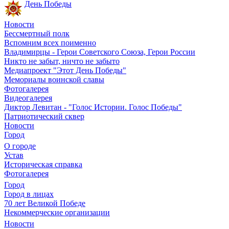
День Победы
Новости
Бессмертный полк
Вспомним всех поименно
Владимирцы - Герои Советского Союза, Герои России
Никто не забыт, ничто не забыто
Медиапроект "Этот День Победы"
Мемориалы воинской славы
Фотогалерея
Видеогалерея
Диктор Левитан - "Голос Истории. Голос Победы"
Патриотический сквер
Новости
Город
О городе
Устав
Историческая справка
Фотогалерея
Город
Город в лицах
70 лет Великой Победе
Некоммерческие организации
Новости