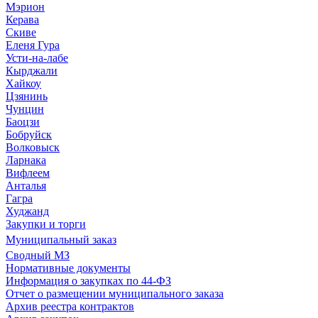
Мэрион
Керава
Скиве
Еленя Гура
Усти-на-лабе
Кырджали
Хайкоу
Цзянинь
Чунцин
Баоцзи
Бобруйск
Волковыск
Ларнака
Вифлеем
Анталья
Гагра
Худжанд
Закупки и торги
Муниципальный заказ
Сводный МЗ
Нормативные документы
Информация о закупках по 44-ФЗ
Отчет о размещении муниципального заказа
Архив реестра контрактов