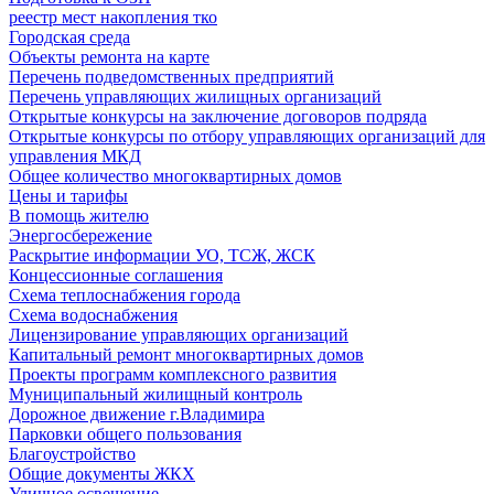
реестр мест накопления тко
Городская среда
Объекты ремонта на карте
Перечень подведомственных предприятий
Перечень управляющих жилищных организаций
Открытые конкурсы на заключение договоров подряда
Открытые конкурсы по отбору управляющих организаций для
управления МКД
Общее количество многоквартирных домов
Цены и тарифы
В помощь жителю
Энергосбережение
Раскрытие информации УО, ТСЖ, ЖСК
Концессионные соглашения
Схема теплоснабжения города
Схема водоснабжения
Лицензирование управляющих организаций
Капитальный ремонт многоквартирных домов
Проекты программ комплексного развития
Муниципальный жилищный контроль
Дорожное движение г.Владимира
Парковки общего пользования
Благоустройство
Общие документы ЖКХ
Уличное освещение