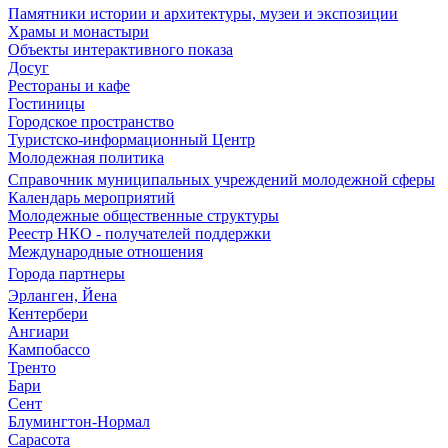
Памятники истории и архитектуры, музеи и экспозиции
Храмы и монастыри
Объекты интерактивного показа
Досуг
Рестораны и кафе
Гостиницы
Городское пространство
Туристско-информационный Центр
Молодежная политика
Справочник муниципальных учреждений молодежной сферы
Календарь мероприятий
Молодежные общественные структуры
Реестр НКО - получателей поддержки
Международные отношения
Города партнеры
Эрланген, Йена
Кентербери
Ангиари
Кампобассо
Тренто
Бари
Сент
Блумингтон-Нормал
Сарасота