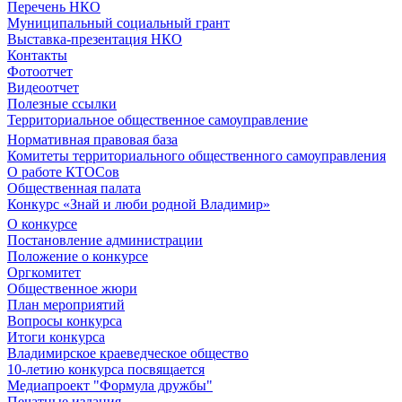
Перечень НКО
Муниципальный социальный грант
Выставка-презентация НКО
Контакты
Фотоотчет
Видеоотчет
Полезные ссылки
Территориальное общественное самоуправление
Нормативная правовая база
Комитеты территориального общественного самоуправления
О работе КТОСов
Общественная палата
Конкурс «Знай и люби родной Владимир»
О конкурсе
Постановление администрации
Положение о конкурсе
Оргкомитет
Общественное жюри
План мероприятий
Вопросы конкурса
Итоги конкурса
Владимирское краеведческое общество
10-летию конкурса посвящается
Медиапроект "Формула дружбы"
Печатные издания