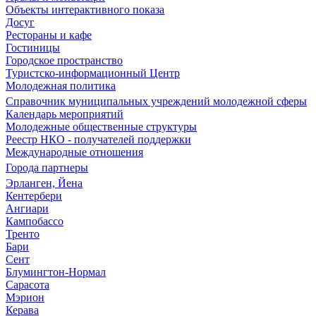
Объекты интерактивного показа
Досуг
Рестораны и кафе
Гостиницы
Городское пространство
Туристско-информационный Центр
Молодежная политика
Справочник муниципальных учреждений молодежной сферы
Календарь мероприятий
Молодежные общественные структуры
Реестр НКО - получателей поддержки
Международные отношения
Города партнеры
Эрланген, Йена
Кентербери
Ангиари
Кампобассо
Тренто
Бари
Сент
Блумингтон-Нормал
Сарасота
Мэрион
Керава