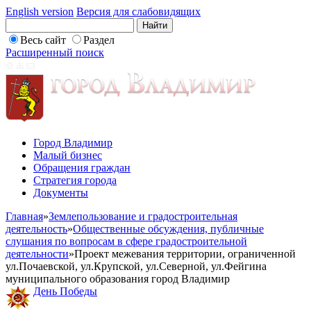
English version
Версия для слабовидящих
Весь сайт
Раздел
Расширенный поиск
Город Владимир
Малый бизнес
Обращения граждан
Стратегия города
Документы
Главная
»
Землепользование и градостроительная
деятельность
»
Общественные обсуждения, публичные
слушания по вопросам в сфере градостроительной
деятельности
»
Проект межевания территории, ограниченной
ул.Почаевской, ул.Крупской, ул.Северной, ул.Фейгина
муниципального образования город Владимир
День Победы