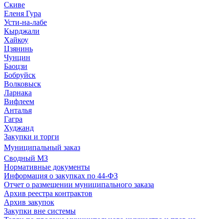
Скиве
Еленя Гура
Усти-на-лабе
Кырджали
Хайкоу
Цзянинь
Чунцин
Баоцзи
Бобруйск
Волковыск
Ларнака
Вифлеем
Анталья
Гагра
Худжанд
Закупки и торги
Муниципальный заказ
Сводный МЗ
Нормативные документы
Информация о закупках по 44-ФЗ
Отчет о размещении муниципального заказа
Архив реестра контрактов
Архив закупок
Закупки вне системы