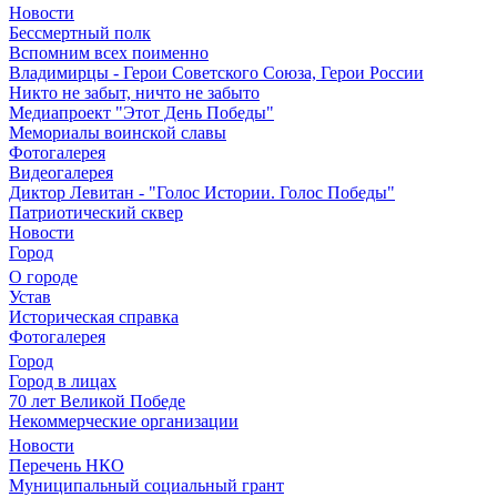
Новости
Бессмертный полк
Вспомним всех поименно
Владимирцы - Герои Советского Союза, Герои России
Никто не забыт, ничто не забыто
Медиапроект "Этот День Победы"
Мемориалы воинской славы
Фотогалерея
Видеогалерея
Диктор Левитан - "Голос Истории. Голос Победы"
Патриотический сквер
Новости
Город
О городе
Устав
Историческая справка
Фотогалерея
Город
Город в лицах
70 лет Великой Победе
Некоммерческие организации
Новости
Перечень НКО
Муниципальный социальный грант