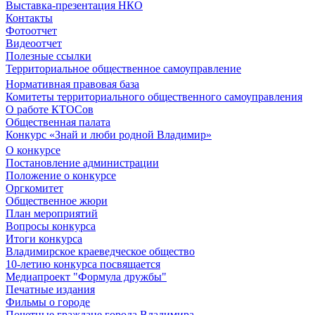
Выставка-презентация НКО
Контакты
Фотоотчет
Видеоотчет
Полезные ссылки
Территориальное общественное самоуправление
Нормативная правовая база
Комитеты территориального общественного самоуправления
О работе КТОСов
Общественная палата
Конкурс «Знай и люби родной Владимир»
О конкурсе
Постановление администрации
Положение о конкурсе
Оргкомитет
Общественное жюри
План мероприятий
Вопросы конкурса
Итоги конкурса
Владимирское краеведческое общество
10-летию конкурса посвящается
Медиапроект "Формула дружбы"
Печатные издания
Фильмы о городе
Почетные граждане города Владимира