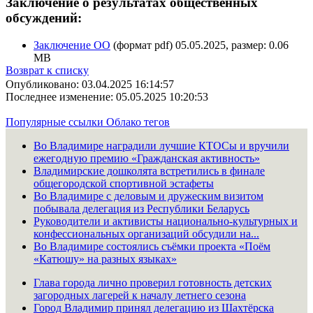
Заключение о результатах общественных
обсуждений:
Заключение ОО
(формат pdf) 05.05.2025, размер: 0.06
MB
Возврат к списку
Опубликовано: 03.04.2025 16:14:57
Последнее изменение: 05.05.2025 10:20:53
Популярные ссылки
Облако тегов
Во Владимире наградили лучшие КТОСы и вручили
ежегодную премию «Гражданская активность»
Владимирские дошколята встретились в финале
общегородской спортивной эстафеты
Во Владимире с деловым и дружеским визитом
побывала делегация из Республики Беларусь
Руководители и активисты национально-культурных и
конфессиональных организаций обсудили на...
Во Владимире состоялись съёмки проекта «Поём
«Катюшу» на разных языках»
Глава города лично проверил готовность детских
загородных лагерей к началу летнего сезона
Город Владимир принял делегацию из Шахтёрска