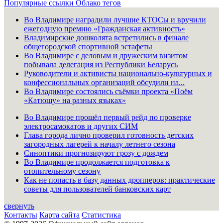
Популярные ссылки
Облако тегов
Во Владимире наградили лучшие КТОСы и вручили
ежегодную премию «Гражданская активность»
Владимирские дошколята встретились в финале
общегородской спортивной эстафеты
Во Владимире с деловым и дружеским визитом
побывала делегация из Республики Беларусь
Руководители и активисты национально-культурных и
конфессиональных организаций обсудили на...
Во Владимире состоялись съёмки проекта «Поём
«Катюшу» на разных языках»
Во Владимире прошёл первый рейд по проверке
электросамокатов и других СИМ
Глава города лично проверил готовность детских
загородных лагерей к началу летнего сезона
Синоптики прогнозируют грозу с дождем
Во Владимире продолжается подготовка к
отопительному сезону
Как не попасть в базу данных дропперов: практические
советы для пользователей банковских карт
свернуть
Контакты
Карта сайта
Статистика