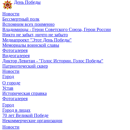
День Победы
Новости
Бессмертный полк
Вспомним всех поименно
Владимирцы - Герои Советского Союза, Герои России
Никто не забыт, ничто не забыто
Медиапроект "Этот День Победы"
Мемориалы воинской славы
Фотогалерея
Видеогалерея
Диктор Левитан - "Голос Истории. Голос Победы"
Патриотический сквер
Новости
Город
О городе
Устав
Историческая справка
Фотогалерея
Город
Город в лицах
70 лет Великой Победе
Некоммерческие организации
Новости