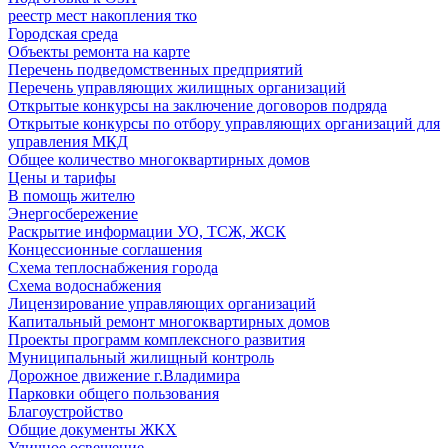
реестр мест накопления тко
Городская среда
Объекты ремонта на карте
Перечень подведомственных предприятий
Перечень управляющих жилищных организаций
Открытые конкурсы на заключение договоров подряда
Открытые конкурсы по отбору управляющих организаций для
управления МКД
Общее количество многоквартирных домов
Цены и тарифы
В помощь жителю
Энергосбережение
Раскрытие информации УО, ТСЖ, ЖСК
Концессионные соглашения
Схема теплоснабжения города
Схема водоснабжения
Лицензирование управляющих организаций
Капитальный ремонт многоквартирных домов
Проекты программ комплексного развития
Муниципальный жилищный контроль
Дорожное движение г.Владимира
Парковки общего пользования
Благоустройство
Общие документы ЖКХ
Уличное освещение