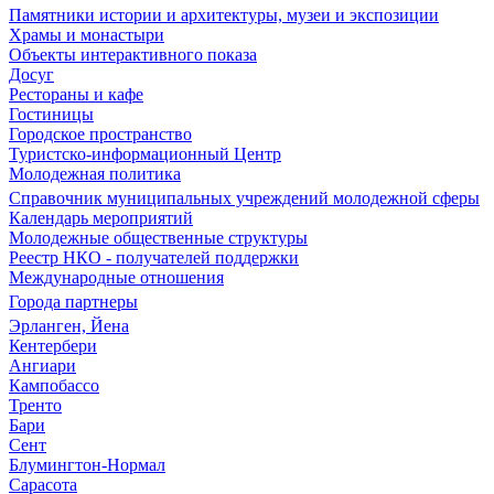
Памятники истории и архитектуры, музеи и экспозиции
Храмы и монастыри
Объекты интерактивного показа
Досуг
Рестораны и кафе
Гостиницы
Городское пространство
Туристско-информационный Центр
Молодежная политика
Справочник муниципальных учреждений молодежной сферы
Календарь мероприятий
Молодежные общественные структуры
Реестр НКО - получателей поддержки
Международные отношения
Города партнеры
Эрланген, Йена
Кентербери
Ангиари
Кампобассо
Тренто
Бари
Сент
Блумингтон-Нормал
Сарасота