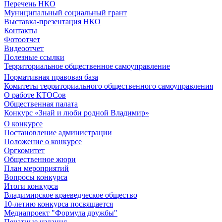
Перечень НКО
Муниципальный социальный грант
Выставка-презентация НКО
Контакты
Фотоотчет
Видеоотчет
Полезные ссылки
Территориальное общественное самоуправление
Нормативная правовая база
Комитеты территориального общественного самоуправления
О работе КТОСов
Общественная палата
Конкурс «Знай и люби родной Владимир»
О конкурсе
Постановление администрации
Положение о конкурсе
Оргкомитет
Общественное жюри
План мероприятий
Вопросы конкурса
Итоги конкурса
Владимирское краеведческое общество
10-летию конкурса посвящается
Медиапроект "Формула дружбы"
Печатные издания