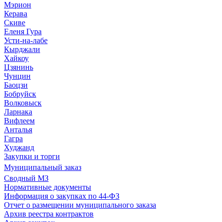
Мэрион
Керава
Скиве
Еленя Гура
Усти-на-лабе
Кырджали
Хайкоу
Цзянинь
Чунцин
Баоцзи
Бобруйск
Волковыск
Ларнака
Вифлеем
Анталья
Гагра
Худжанд
Закупки и торги
Муниципальный заказ
Сводный МЗ
Нормативные документы
Информация о закупках по 44-ФЗ
Отчет о размещении муниципального заказа
Архив реестра контрактов