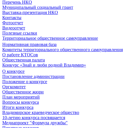
Перечень НКО
Муниципальный социальный грант
Выставка-презентация НКО
Контакты
Фотоотчет
Видеоотчет
Полезные ссылки
Территориальное общественное самоуправление
Нормативная правовая база
Комитеты территориального общественного самоуправления
О работе КТОСов
Общественная палата
Конкурс «Знай и люби родной Владимир»
О конкурсе
Постановление администрации
Положение о конкурсе
Оргкомитет
Общественное жюри
План мероприятий
Вопросы конкурса
Итоги конкурса
Владимирское краеведческое общество
10-летию конкурса посвящается
Медиапроект "Формула дружбы"
Печатные издания