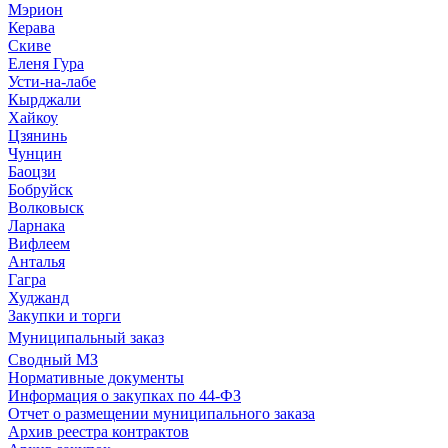
Мэрион
Керава
Скиве
Еленя Гура
Усти-на-лабе
Кырджали
Хайкоу
Цзянинь
Чунцин
Баоцзи
Бобруйск
Волковыск
Ларнака
Вифлеем
Анталья
Гагра
Худжанд
Закупки и торги
Муниципальный заказ
Сводный МЗ
Нормативные документы
Информация о закупках по 44-ФЗ
Отчет о размещении муниципального заказа
Архив реестра контрактов