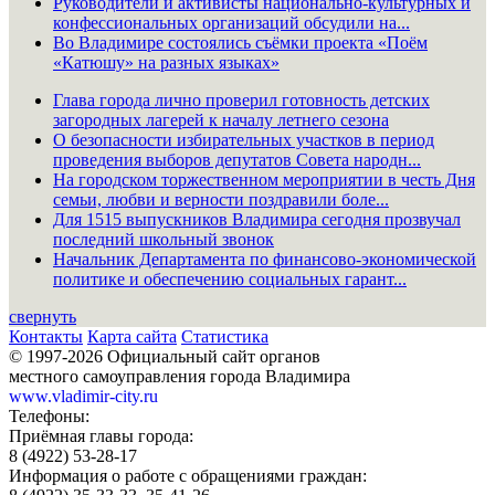
Руководители и активисты национально-культурных и
конфессиональных организаций обсудили на...
Во Владимире состоялись съёмки проекта «Поём
«Катюшу» на разных языках»
Глава города лично проверил готовность детских
загородных лагерей к началу летнего сезона
О безопасности избирательных участков в период
проведения выборов депутатов Совета народн...
На городском торжественном мероприятии в честь Дня
семьи, любви и верности поздравили боле...
Для 1515 выпускников Владимира сегодня прозвучал
последний школьный звонок
Начальник Департамента по финансово-экономической
политике и обеспечению социальных гарант...
свернуть
Контакты
Карта сайта
Статистика
© 1997-2026 Официальный сайт органов
местного самоуправления города Владимира
www.vladimir-city.ru
Телефоны:
Приёмная главы города:
8 (4922) 53-28-17
Информация о работе с обращениями граждан: