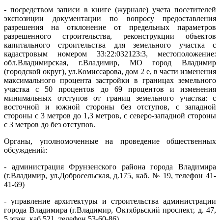
- посредством записи в книге (журнале) учета посетителей
экспозиции документации по вопросу предоставления
разрешения на отклонение от предельных параметров
разрешенного строительства, реконструкции объектов
капитального строительства для земельного участка с
кадастровым номером 33:22:032123:3, местоположение:
обл.Владимирская, г.Владимир, МО город Владимир
(городской округ), ул.Комиссарова, дом 2 е, в части изменения
максимального процента застройки в границах земельного
участка с 50 процентов до 69 процентов и изменения
минимальных отступов от границ земельного участка: с
восточной и южной стороны без отступов, с западной
стороны с 3 метров до 1,3 метров, с северо-западной стороны
с 3 метров до без отступов.
Органы, уполномоченные на проведение общественных
обсуждений:
- администрация Фрунзенского района города Владимира
(г.Владимир, ул.Добросельская, д.175, каб. № 19, телефон 41-
41-69)
- управление архитектуры и строительства администрации
города Владимира (г.Владимир, Октябрьский проспект, д. 47,
5 этаж, каб.521, телефон 53-60-86).