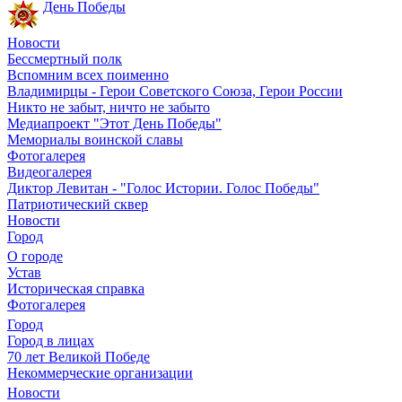
День Победы
Новости
Бессмертный полк
Вспомним всех поименно
Владимирцы - Герои Советского Союза, Герои России
Никто не забыт, ничто не забыто
Медиапроект "Этот День Победы"
Мемориалы воинской славы
Фотогалерея
Видеогалерея
Диктор Левитан - "Голос Истории. Голос Победы"
Патриотический сквер
Новости
Город
О городе
Устав
Историческая справка
Фотогалерея
Город
Город в лицах
70 лет Великой Победе
Некоммерческие организации
Новости