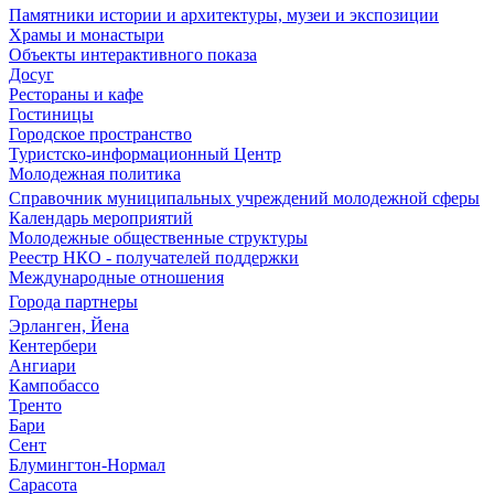
Памятники истории и архитектуры, музеи и экспозиции
Храмы и монастыри
Объекты интерактивного показа
Досуг
Рестораны и кафе
Гостиницы
Городское пространство
Туристско-информационный Центр
Молодежная политика
Справочник муниципальных учреждений молодежной сферы
Календарь мероприятий
Молодежные общественные структуры
Реестр НКО - получателей поддержки
Международные отношения
Города партнеры
Эрланген, Йена
Кентербери
Ангиари
Кампобассо
Тренто
Бари
Сент
Блумингтон-Нормал
Сарасота