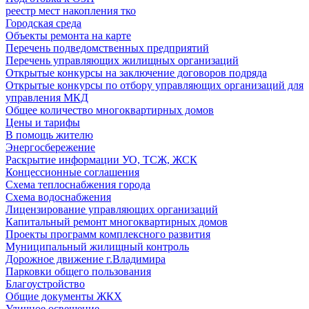
реестр мест накопления тко
Городская среда
Объекты ремонта на карте
Перечень подведомственных предприятий
Перечень управляющих жилищных организаций
Открытые конкурсы на заключение договоров подряда
Открытые конкурсы по отбору управляющих организаций для
управления МКД
Общее количество многоквартирных домов
Цены и тарифы
В помощь жителю
Энергосбережение
Раскрытие информации УО, ТСЖ, ЖСК
Концессионные соглашения
Схема теплоснабжения города
Схема водоснабжения
Лицензирование управляющих организаций
Капитальный ремонт многоквартирных домов
Проекты программ комплексного развития
Муниципальный жилищный контроль
Дорожное движение г.Владимира
Парковки общего пользования
Благоустройство
Общие документы ЖКХ
Уличное освещение