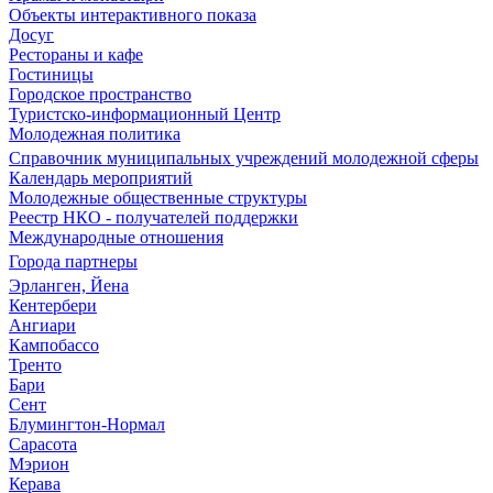
Объекты интерактивного показа
Досуг
Рестораны и кафе
Гостиницы
Городское пространство
Туристско-информационный Центр
Молодежная политика
Справочник муниципальных учреждений молодежной сферы
Календарь мероприятий
Молодежные общественные структуры
Реестр НКО - получателей поддержки
Международные отношения
Города партнеры
Эрланген, Йена
Кентербери
Ангиари
Кампобассо
Тренто
Бари
Сент
Блумингтон-Нормал
Сарасота
Мэрион
Керава