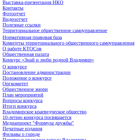
Выставка-презентация НКО
Контакты
Фотоотчет
Видеоотчет
Полезные ссылки
Территориальное общественное самоуправление
Нормативная правовая база
Комитеты территориального общественного самоуправления
О работе КТОСов
Общественная палата
Конкурс «Знай и люби родной Владимир»
О конкурсе
Постановление администрации
Положение о конкурсе
Оргкомитет
Общественное жюри
План мероприятий
Вопросы конкурса
Итоги конкурса
Владимирское краеведческое общество
10-летию конкурса посвящается
Медиапроект "Формула дружбы"
Печатные издания
Фильмы о городе
Почетные граждане города Владимира