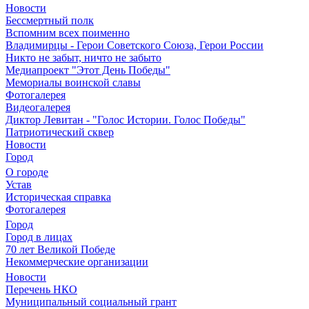
Новости
Бессмертный полк
Вспомним всех поименно
Владимирцы - Герои Советского Союза, Герои России
Никто не забыт, ничто не забыто
Медиапроект "Этот День Победы"
Мемориалы воинской славы
Фотогалерея
Видеогалерея
Диктор Левитан - "Голос Истории. Голос Победы"
Патриотический сквер
Новости
Город
О городе
Устав
Историческая справка
Фотогалерея
Город
Город в лицах
70 лет Великой Победе
Некоммерческие организации
Новости
Перечень НКО
Муниципальный социальный грант