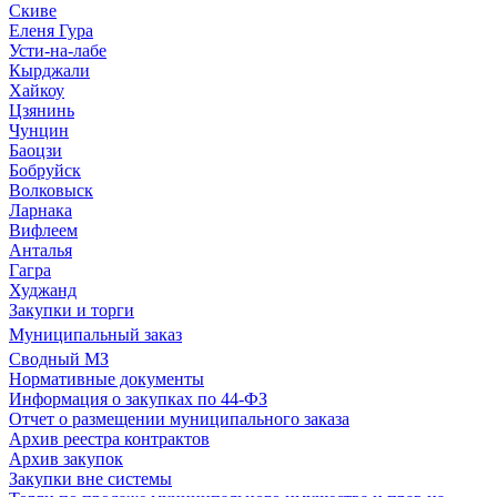
Скиве
Еленя Гура
Усти-на-лабе
Кырджали
Хайкоу
Цзянинь
Чунцин
Баоцзи
Бобруйск
Волковыск
Ларнака
Вифлеем
Анталья
Гагра
Худжанд
Закупки и торги
Муниципальный заказ
Сводный МЗ
Нормативные документы
Информация о закупках по 44-ФЗ
Отчет о размещении муниципального заказа
Архив реестра контрактов
Архив закупок
Закупки вне системы