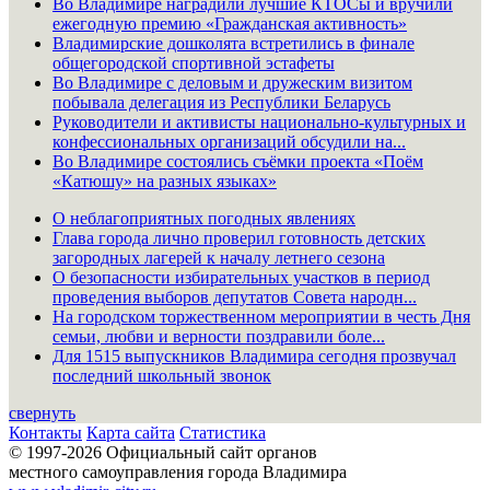
Во Владимире наградили лучшие КТОСы и вручили
ежегодную премию «Гражданская активность»
Владимирские дошколята встретились в финале
общегородской спортивной эстафеты
Во Владимире с деловым и дружеским визитом
побывала делегация из Республики Беларусь
Руководители и активисты национально-культурных и
конфессиональных организаций обсудили на...
Во Владимире состоялись съёмки проекта «Поём
«Катюшу» на разных языках»
О неблагоприятных погодных явлениях
Глава города лично проверил готовность детских
загородных лагерей к началу летнего сезона
О безопасности избирательных участков в период
проведения выборов депутатов Совета народн...
На городском торжественном мероприятии в честь Дня
семьи, любви и верности поздравили боле...
Для 1515 выпускников Владимира сегодня прозвучал
последний школьный звонок
свернуть
Контакты
Карта сайта
Статистика
© 1997-2026 Официальный сайт органов
местного самоуправления города Владимира