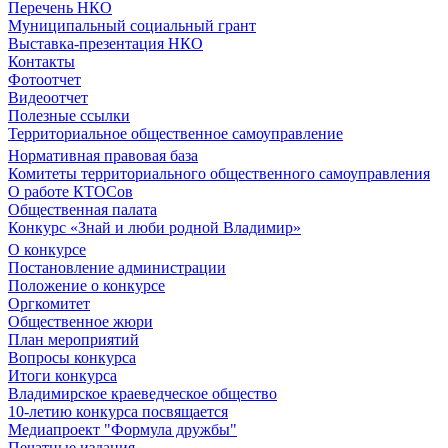
Перечень НКО
Муниципальный социальный грант
Выставка-презентация НКО
Контакты
Фотоотчет
Видеоотчет
Полезные ссылки
Территориальное общественное самоуправление
Нормативная правовая база
Комитеты территориального общественного самоуправления
О работе КТОСов
Общественная палата
Конкурс «Знай и люби родной Владимир»
О конкурсе
Постановление администрации
Положение о конкурсе
Оргкомитет
Общественное жюри
План мероприятий
Вопросы конкурса
Итоги конкурса
Владимирское краеведческое общество
10-летию конкурса посвящается
Медиапроект "Формула дружбы"
Печатные издания