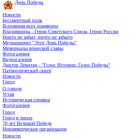
День Победы
Новости
Бессмертный полк
Вспомним всех поименно
Владимирцы - Герои Советского Союза, Герои России
Никто не забыт, ничто не забыто
Медиапроект "Этот День Победы"
Мемориалы воинской славы
Фотогалерея
Видеогалерея
Диктор Левитан - "Голос Истории. Голос Победы"
Патриотический сквер
Новости
Город
О городе
Устав
Историческая справка
Фотогалерея
Город
Город в лицах
70 лет Великой Победе
Некоммерческие организации
Новости