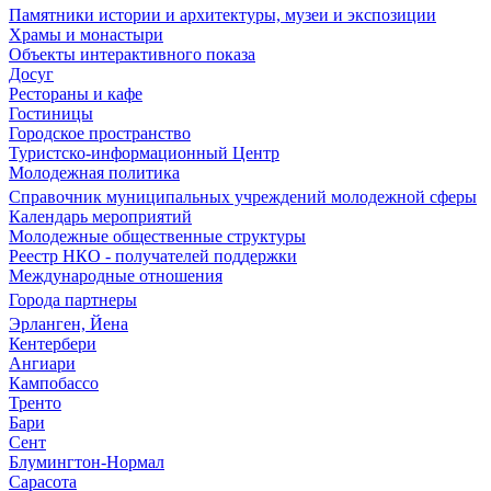
Памятники истории и архитектуры, музеи и экспозиции
Храмы и монастыри
Объекты интерактивного показа
Досуг
Рестораны и кафе
Гостиницы
Городское пространство
Туристско-информационный Центр
Молодежная политика
Справочник муниципальных учреждений молодежной сферы
Календарь мероприятий
Молодежные общественные структуры
Реестр НКО - получателей поддержки
Международные отношения
Города партнеры
Эрланген, Йена
Кентербери
Ангиари
Кампобассо
Тренто
Бари
Сент
Блумингтон-Нормал
Сарасота