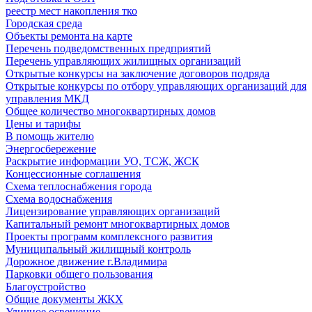
реестр мест накопления тко
Городская среда
Объекты ремонта на карте
Перечень подведомственных предприятий
Перечень управляющих жилищных организаций
Открытые конкурсы на заключение договоров подряда
Открытые конкурсы по отбору управляющих организаций для
управления МКД
Общее количество многоквартирных домов
Цены и тарифы
В помощь жителю
Энергосбережение
Раскрытие информации УО, ТСЖ, ЖСК
Концессионные соглашения
Схема теплоснабжения города
Схема водоснабжения
Лицензирование управляющих организаций
Капитальный ремонт многоквартирных домов
Проекты программ комплексного развития
Муниципальный жилищный контроль
Дорожное движение г.Владимира
Парковки общего пользования
Благоустройство
Общие документы ЖКХ
Уличное освещение