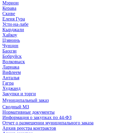
Мэрион
Керава
Скиве
Еленя Гура
Усти-на-лабе
Кырджали
Хайкоу
Цзянинь
Чунцин
Баоцзи
Бобруйск
Волковыск
Ларнака
Вифлеем
Анталья
Гагра
Худжанд
Закупки и торги
Муниципальный заказ
Сводный МЗ
Нормативные документы
Информация о закупках по 44-ФЗ
Отчет о размещении муниципального заказа
Архив реестра контрактов