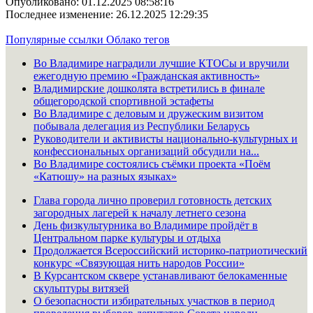
Опубликовано: 01.12.2025 08:58:16
Последнее изменение: 26.12.2025 12:29:35
Популярные ссылки
Облако тегов
Во Владимире наградили лучшие КТОСы и вручили
ежегодную премию «Гражданская активность»
Владимирские дошколята встретились в финале
общегородской спортивной эстафеты
Во Владимире с деловым и дружеским визитом
побывала делегация из Республики Беларусь
Руководители и активисты национально-культурных и
конфессиональных организаций обсудили на...
Во Владимире состоялись съёмки проекта «Поём
«Катюшу» на разных языках»
Глава города лично проверил готовность детских
загородных лагерей к началу летнего сезона
День физкультурника во Владимире пройдёт в
Центральном парке культуры и отдыха
Продолжается Всероссийский историко-патриотический
конкурс «Связующая нить народов России»
В Курсантском сквере устанавливают белокаменные
скульптуры витязей
О безопасности избирательных участков в период