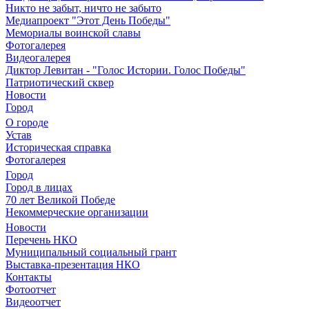
Никто не забыт, ничто не забыто
Медиапроект "Этот День Победы"
Мемориалы воинской славы
Фотогалерея
Видеогалерея
Диктор Левитан - "Голос Истории. Голос Победы"
Патриотический сквер
Новости
Город
О городе
Устав
Историческая справка
Фотогалерея
Город
Город в лицах
70 лет Великой Победе
Некоммерческие организации
Новости
Перечень НКО
Муниципальный социальный грант
Выставка-презентация НКО
Контакты
Фотоотчет
Видеоотчет