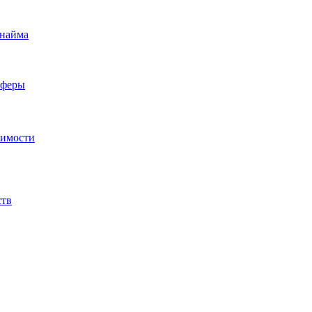
 найма
сферы
жимости
ств