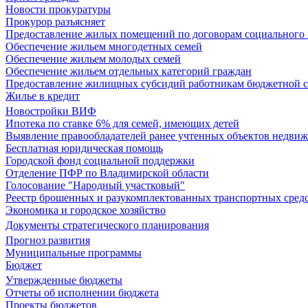
Новости прокуратуры
Прокурор разъясняет
Предоставление жилых помещений по договорам социального
Обеспечение жильем многодетных семей
Обеспечение жильем молодых семей
Обеспечение жильем отдельных категорий граждан
Предоставление жилищных субсидий работникам бюджетной 
Жилье в кредит
Новостройки ВИФ
Ипотека по ставке 6% для семей, имеющих детей
Выявление правообладателей ранее учтенных объектов недви
Бесплатная юридическая помощь
Городской фонд социальной поддержки
Отделение ПФР по Владимирской области
Голосование "Народный участковый"
Реестр брошенных и разукомплектованных транспортных сред
Экономика и городское хозяйство
Документы стратегического планирования
Прогноз развития
Муниципальные программы
Бюджет
Утвержденные бюджеты
Отчеты об исполнении бюджета
Проекты бюджетов