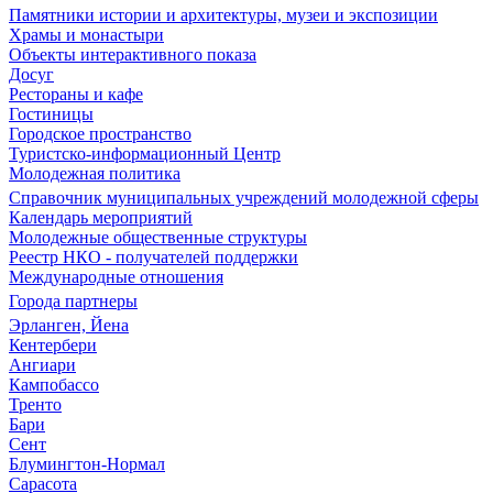
Памятники истории и архитектуры, музеи и экспозиции
Храмы и монастыри
Объекты интерактивного показа
Досуг
Рестораны и кафе
Гостиницы
Городское пространство
Туристско-информационный Центр
Молодежная политика
Справочник муниципальных учреждений молодежной сферы
Календарь мероприятий
Молодежные общественные структуры
Реестр НКО - получателей поддержки
Международные отношения
Города партнеры
Эрланген, Йена
Кентербери
Ангиари
Кампобассо
Тренто
Бари
Сент
Блумингтон-Нормал
Сарасота