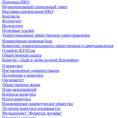
Перечень НКО
Муниципальный социальный грант
Выставка-презентация НКО
Контакты
Фотоотчет
Видеоотчет
Полезные ссылки
Территориальное общественное самоуправление
Нормативная правовая база
Комитеты территориального общественного самоуправления
О работе КТОСов
Общественная палата
Конкурс «Знай и люби родной Владимир»
О конкурсе
Постановление администрации
Положение о конкурсе
Оргкомитет
Общественное жюри
План мероприятий
Вопросы конкурса
Итоги конкурса
Владимирское краеведческое общество
10-летию конкурса посвящается
Медиапроект "Формула дружбы"
Печатные издания