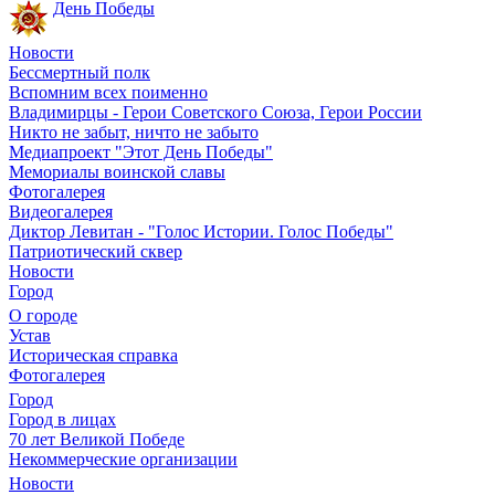
День Победы
Новости
Бессмертный полк
Вспомним всех поименно
Владимирцы - Герои Советского Союза, Герои России
Никто не забыт, ничто не забыто
Медиапроект "Этот День Победы"
Мемориалы воинской славы
Фотогалерея
Видеогалерея
Диктор Левитан - "Голос Истории. Голос Победы"
Патриотический сквер
Новости
Город
О городе
Устав
Историческая справка
Фотогалерея
Город
Город в лицах
70 лет Великой Победе
Некоммерческие организации
Новости