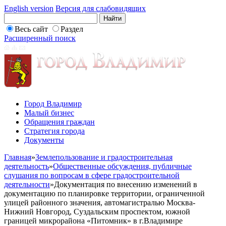
English version
Версия для слабовидящих
Весь сайт
Раздел
Расширенный поиск
Город Владимир
Малый бизнес
Обращения граждан
Стратегия города
Документы
Главная
»
Землепользование и градостроительная
деятельность
»
Общественные обсуждения, публичные
слушания по вопросам в сфере градостроительной
деятельности
»
Документация по внесению изменений в
документацию по планировке территории, ограниченной
улицей районного значения, автомагистралью Москва-
Нижний Новгород, Суздальским проспектом, южной
границей микрорайона «Питомник» в г.Владимире