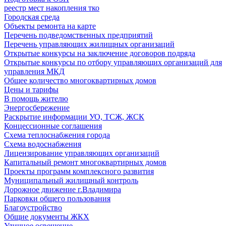
реестр мест накопления тко
Городская среда
Объекты ремонта на карте
Перечень подведомственных предприятий
Перечень управляющих жилищных организаций
Открытые конкурсы на заключение договоров подряда
Открытые конкурсы по отбору управляющих организаций для
управления МКД
Общее количество многоквартирных домов
Цены и тарифы
В помощь жителю
Энергосбережение
Раскрытие информации УО, ТСЖ, ЖСК
Концессионные соглашения
Схема теплоснабжения города
Схема водоснабжения
Лицензирование управляющих организаций
Капитальный ремонт многоквартирных домов
Проекты программ комплексного развития
Муниципальный жилищный контроль
Дорожное движение г.Владимира
Парковки общего пользования
Благоустройство
Общие документы ЖКХ
Уличное освещение