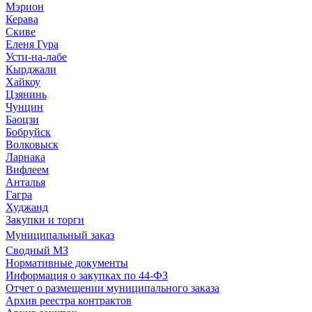
Мэрион
Керава
Скиве
Еленя Гура
Усти-на-лабе
Кырджали
Хайкоу
Цзянинь
Чунцин
Баоцзи
Бобруйск
Волковыск
Ларнака
Вифлеем
Анталья
Гагра
Худжанд
Закупки и торги
Муниципальный заказ
Сводный МЗ
Нормативные документы
Информация о закупках по 44-ФЗ
Отчет о размещении муниципального заказа
Архив реестра контрактов