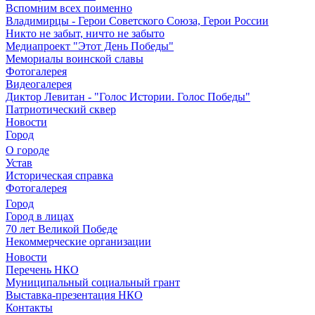
Вспомним всех поименно
Владимирцы - Герои Советского Союза, Герои России
Никто не забыт, ничто не забыто
Медиапроект "Этот День Победы"
Мемориалы воинской славы
Фотогалерея
Видеогалерея
Диктор Левитан - "Голос Истории. Голос Победы"
Патриотический сквер
Новости
Город
О городе
Устав
Историческая справка
Фотогалерея
Город
Город в лицах
70 лет Великой Победе
Некоммерческие организации
Новости
Перечень НКО
Муниципальный социальный грант
Выставка-презентация НКО
Контакты