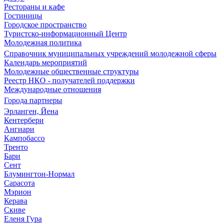
Рестораны и кафе
Гостиницы
Городское пространство
Туристско-информационный Центр
Молодежная политика
Справочник муниципальных учреждений молодежной сферы
Календарь мероприятий
Молодежные общественные структуры
Реестр НКО - получателей поддержки
Международные отношения
Города партнеры
Эрланген, Йена
Кентербери
Ангиари
Кампобассо
Тренто
Бари
Сент
Блумингтон-Нормал
Сарасота
Мэрион
Керава
Скиве
Еленя Гура