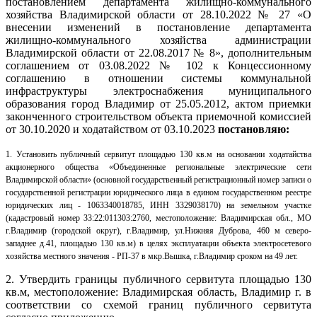
постановлением департамента жилищно-коммунального
хозяйства Владимирской области от 28.10.2022 № 27 «О
внесении изменений в постановление департамента
жилищно-коммунального хозяйства администрации
Владимирской области от 22.08.2017 № 8», дополнительным
соглашением от 03.08.2022 № 102 к Концессионному
соглашению в отношении системы коммунальной
инфраструктуры электроснабжения муниципального
образования город Владимир от 25.05.2012, актом приемки
законченного строительством объекта приемочной комиссией
от 30.10.2020 и ходатайством от 03.10.2023
постановляю:
1. Установить публичный сервитут площадью 130 кв.м на основании ходатайства
акционерного общества «Объединенные региональные электрические сети
Владимирской области» (основной государственный регистрационный номер записи о
государственной регистрации юридического лица в едином государственном реестре
юридических лиц - 1063340018785, ИНН 3329038170) на земельном участке
(кадастровый номер 33:22:011303:2760, местоположение: Владимирская обл., МО
г.Владимир (городской округ), г.Владимир, ул.Нижняя Дуброва, 460 м северо-
западнее д.41, площадью 130 кв.м) в целях эксплуатации объекта электросетевого
хозяйства местного значения - РП-37 в мкр.Вышка, г.Владимир сроком на 49 лет.
2. Утвердить границы публичного сервитута площадью 130
кв.м, местоположение: Владимирская область, Владимир г. в
соответствии со схемой границ публичного сервитута