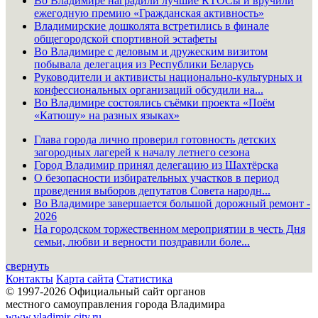
Во Владимире наградили лучшие КТОСы и вручили
ежегодную премию «Гражданская активность»
Владимирские дошколята встретились в финале
общегородской спортивной эстафеты
Во Владимире с деловым и дружеским визитом
побывала делегация из Республики Беларусь
Руководители и активисты национально-культурных и
конфессиональных организаций обсудили на...
Во Владимире состоялись съёмки проекта «Поём
«Катюшу» на разных языках»
Глава города лично проверил готовность детских
загородных лагерей к началу летнего сезона
Город Владимир принял делегацию из Шахтёрска
О безопасности избирательных участков в период
проведения выборов депутатов Совета народн...
Во Владимире завершается большой дорожный ремонт -
2026
На городском торжественном мероприятии в честь Дня
семьи, любви и верности поздравили боле...
свернуть
Контакты
Карта сайта
Статистика
© 1997-2026 Официальный сайт органов
местного самоуправления города Владимира
www.vladimir-city.ru