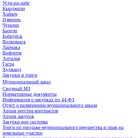
Усти-на-лабе
Кырджали
Хайкоу
Цзянинь
Чунцин
Баоцзи
Бобруйск
Волковыск
Ларнака
Вифлеем
Анталья
Гагра
Худжанд
Закупки и торги
Муниципальный заказ
Сводный МЗ
Нормативные документы
Информация о закупках по 44-ФЗ
Отчет о размещении муниципального заказа
Архив реестра контрактов
Архив закупок
Закупки вне системы
Торги по продаже муниципального имущества и прав на
земельные участки