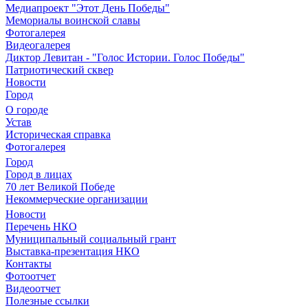
Медиапроект "Этот День Победы"
Мемориалы воинской славы
Фотогалерея
Видеогалерея
Диктор Левитан - "Голос Истории. Голос Победы"
Патриотический сквер
Новости
Город
О городе
Устав
Историческая справка
Фотогалерея
Город
Город в лицах
70 лет Великой Победе
Некоммерческие организации
Новости
Перечень НКО
Муниципальный социальный грант
Выставка-презентация НКО
Контакты
Фотоотчет
Видеоотчет
Полезные ссылки