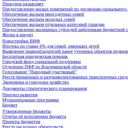
Прокурор разъясняет
Предоставление жилых помещений по договорам социального
Обеспечение жильем многодетных семей
Обеспечение жильем молодых семей
Обеспечение жильем отдельных категорий граждан
Предоставление жилищных субсидий работникам бюджетной 
Жилье в кредит
Новостройки ВИФ
Ипотека по ставке 6% для семей, имеющих детей
Выявление правообладателей ранее учтенных объектов недви
Бесплатная юридическая помощь
Городской фонд социальной поддержки
Отделение ПФР по Владимирской области
Голосование "Народный участковый"
Реестр брошенных и разукомплектованных транспортных сред
Экономика и городское хозяйство
Документы стратегического планирования
Прогноз развития
Муниципальные программы
Бюджет
Утвержденные бюджеты
Отчеты об исполнении бюджета
Проекты бюджетов
Реестр расходных обязательств