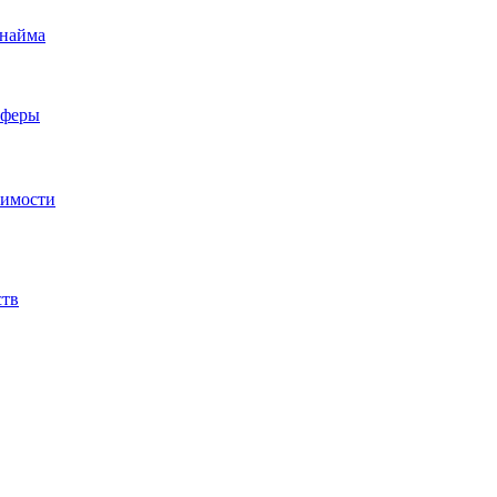
 найма
сферы
жимости
ств