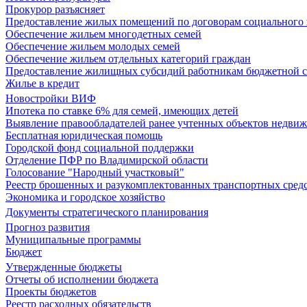
Прокурор разъясняет
Предоставление жилых помещений по договорам социального
Обеспечение жильем многодетных семей
Обеспечение жильем молодых семей
Обеспечение жильем отдельных категорий граждан
Предоставление жилищных субсидий работникам бюджетной 
Жилье в кредит
Новостройки ВИФ
Ипотека по ставке 6% для семей, имеющих детей
Выявление правообладателей ранее учтенных объектов недви
Бесплатная юридическая помощь
Городской фонд социальной поддержки
Отделение ПФР по Владимирской области
Голосование "Народный участковый"
Реестр брошенных и разукомплектованных транспортных сред
Экономика и городское хозяйство
Документы стратегического планирования
Прогноз развития
Муниципальные программы
Бюджет
Утвержденные бюджеты
Отчеты об исполнении бюджета
Проекты бюджетов
Реестр расходных обязательств