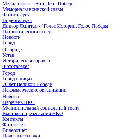
Медиапроект "Этот День Победы"
Мемориалы воинской славы
Фотогалерея
Видеогалерея
Диктор Левитан - "Голос Истории. Голос Победы"
Патриотический сквер
Новости
Город
О городе
Устав
Историческая справка
Фотогалерея
Город
Город в лицах
70 лет Великой Победе
Некоммерческие организации
Новости
Перечень НКО
Муниципальный социальный грант
Выставка-презентация НКО
Контакты
Фотоотчет
Видеоотчет
Полезные ссылки