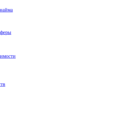
 найма
сферы
жимости
ств