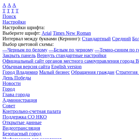
А
А
А
Т
Т
Т
Т
Поиск
Настройки
Настройки шрифта:
Выберите шрифт:
Arial
Times New Roman
Интервал между буквами
(Кернинг)
:
Стандартный
Средний
Бо
Выбор цветовой схемы:
—
Черным по белому
—
Белым по черному
—
Темно-синим по г
Закрыть панель
Вернуть стандартные настройки
Официальный сайт органов местного самоуправления города 
Обычная версия сайта
English version
Город Владимир
Малый бизнес
Обращения граждан
Стратегия 
День Победы
Новости
Город
Глава города
Администрация
Совет
Контрольно-счетная палата
Поддержка СО НКО
Открытые данные
Видеотрансляция
Безопасный город