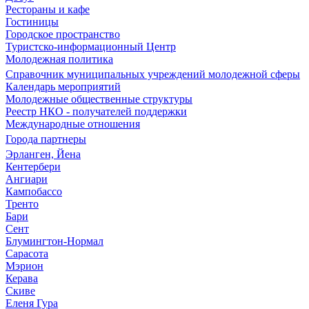
Рестораны и кафе
Гостиницы
Городское пространство
Туристско-информационный Центр
Молодежная политика
Справочник муниципальных учреждений молодежной сферы
Календарь мероприятий
Молодежные общественные структуры
Реестр НКО - получателей поддержки
Международные отношения
Города партнеры
Эрланген, Йена
Кентербери
Ангиари
Кампобассо
Тренто
Бари
Сент
Блумингтон-Нормал
Сарасота
Мэрион
Керава
Скиве
Еленя Гура