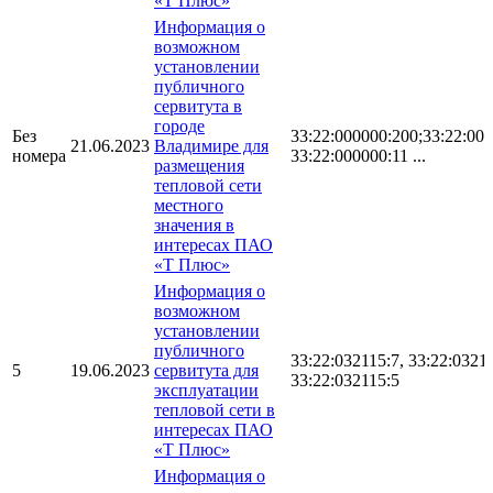
«Т Плюс»
Информация о
возможном
установлении
публичного
сервитута в
городе
Без
33:22:000000:200;33:22:00
21.06.2023
Владимире для
номера
33:22:000000:11 ...
размещения
тепловой сети
местного
значения в
интересах ПАО
«Т Плюс»
Информация о
возможном
установлении
публичного
33:22:032115:7, 33:22:03211
5
19.06.2023
сервитута для
33:22:032115:5
эксплуатации
тепловой сети в
интересах ПАО
«Т Плюс»
Информация о