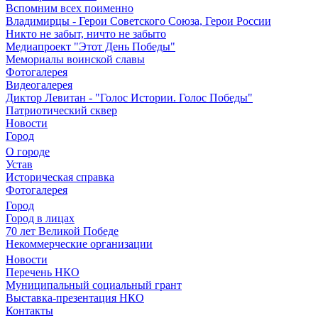
Вспомним всех поименно
Владимирцы - Герои Советского Союза, Герои России
Никто не забыт, ничто не забыто
Медиапроект "Этот День Победы"
Мемориалы воинской славы
Фотогалерея
Видеогалерея
Диктор Левитан - "Голос Истории. Голос Победы"
Патриотический сквер
Новости
Город
О городе
Устав
Историческая справка
Фотогалерея
Город
Город в лицах
70 лет Великой Победе
Некоммерческие организации
Новости
Перечень НКО
Муниципальный социальный грант
Выставка-презентация НКО
Контакты