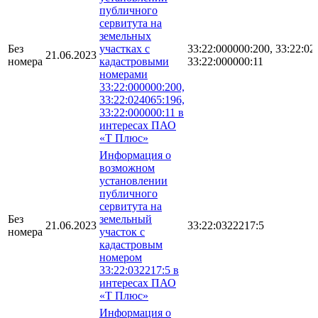
публичного
сервитута на
земельных
Без
участках с
33:22:000000:200, 33:22:02
21.06.2023
номера
кадастровыми
33:22:000000:11
номерами
33:22:000000:200,
33:22:024065:196,
33:22:000000:11 в
интересах ПАО
«Т Плюс»
Информация о
возможном
установлении
публичного
сервитута на
Без
земельный
21.06.2023
33:22:0322217:5
номера
участок с
кадастровым
номером
33:22:032217:5 в
интересах ПАО
«Т Плюс»
Информация о