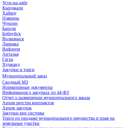
Усти-на-лабе
Кырджали
Хайкоу
Цзянинь
Чунцин
Баоцзи
Бобруйск
Волковыск
Ларнака
Вифлеем
Анталья
Гагра
Худжанд
Закупки и торги
Муниципальный заказ
Сводный МЗ
Нормативные документы
Информация о закупках по 44-ФЗ
Отчет о размещении муниципального заказа
Архив реестра контрактов
Архив закупок
Закупки вне системы
Торги по продаже муниципального имущества и прав на
земельные участки