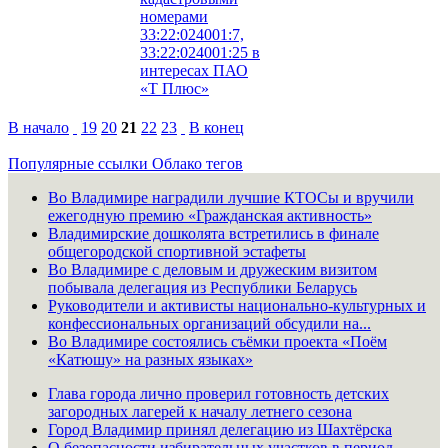
номерами
33:22:024001:7,
33:22:024001:25 в
интересах ПАО
«Т Плюс»
В начало
19
20
21
22
23
В конец
Популярные ссылки
Облако тегов
Во Владимире наградили лучшие КТОСы и вручили
ежегодную премию «Гражданская активность»
Владимирские дошколята встретились в финале
общегородской спортивной эстафеты
Во Владимире с деловым и дружеским визитом
побывала делегация из Республики Беларусь
Руководители и активисты национально-культурных и
конфессиональных организаций обсудили на...
Во Владимире состоялись съёмки проекта «Поём
«Катюшу» на разных языках»
Глава города лично проверил готовность детских
загородных лагерей к началу летнего сезона
Город Владимир принял делегацию из Шахтёрска
О безопасности избирательных участков в период