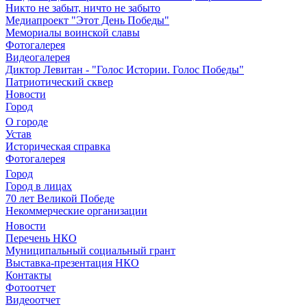
Никто не забыт, ничто не забыто
Медиапроект "Этот День Победы"
Мемориалы воинской славы
Фотогалерея
Видеогалерея
Диктор Левитан - "Голос Истории. Голос Победы"
Патриотический сквер
Новости
Город
О городе
Устав
Историческая справка
Фотогалерея
Город
Город в лицах
70 лет Великой Победе
Некоммерческие организации
Новости
Перечень НКО
Муниципальный социальный грант
Выставка-презентация НКО
Контакты
Фотоотчет
Видеоотчет