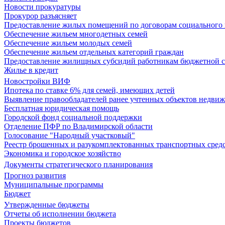
Новости прокуратуры
Прокурор разъясняет
Предоставление жилых помещений по договорам социального
Обеспечение жильем многодетных семей
Обеспечение жильем молодых семей
Обеспечение жильем отдельных категорий граждан
Предоставление жилищных субсидий работникам бюджетной 
Жилье в кредит
Новостройки ВИФ
Ипотека по ставке 6% для семей, имеющих детей
Выявление правообладателей ранее учтенных объектов недви
Бесплатная юридическая помощь
Городской фонд социальной поддержки
Отделение ПФР по Владимирской области
Голосование "Народный участковый"
Реестр брошенных и разукомплектованных транспортных сред
Экономика и городское хозяйство
Документы стратегического планирования
Прогноз развития
Муниципальные программы
Бюджет
Утвержденные бюджеты
Отчеты об исполнении бюджета
Проекты бюджетов