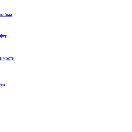
 найма
сферы
жимости
ств