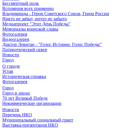
Бессмертный полк
Вспомним всех поименно
Владимирцы - Герои Советского Союза, Герои России
Никто не забыт, ничто не забыто
Медиапроект "Этот День Победы"
Мемориалы воинской славы
Фотогалерея
Видеогалерея
Диктор Левитан - "Голос Истории. Голос Победы"
Патриотический сквер
Новости
Город
О городе
Устав
Историческая справка
Фотогалерея
Город
Город в лицах
70 лет Великой Победе
Некоммерческие организации
Новости
Перечень НКО
Муниципальный социальный грант
Выставка-презентация НКО