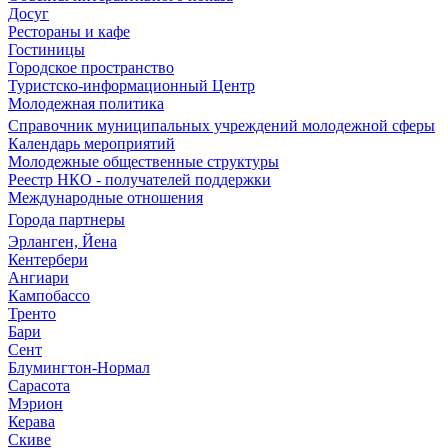
Досуг
Рестораны и кафе
Гостиницы
Городское пространство
Туристско-информационный Центр
Молодежная политика
Справочник муниципальных учреждений молодежной сферы
Календарь мероприятий
Молодежные общественные структуры
Реестр НКО - получателей поддержки
Международные отношения
Города партнеры
Эрланген, Йена
Кентербери
Ангиари
Кампобассо
Тренто
Бари
Сент
Блумингтон-Нормал
Сарасота
Мэрион
Керава
Скиве