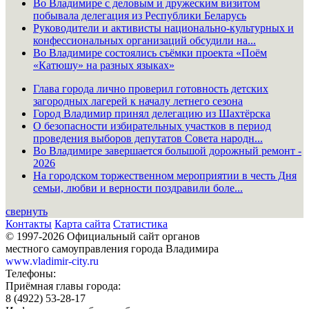
Во Владимире с деловым и дружеским визитом
побывала делегация из Республики Беларусь
Руководители и активисты национально-культурных и
конфессиональных организаций обсудили на...
Во Владимире состоялись съёмки проекта «Поём
«Катюшу» на разных языках»
Глава города лично проверил готовность детских
загородных лагерей к началу летнего сезона
Город Владимир принял делегацию из Шахтёрска
О безопасности избирательных участков в период
проведения выборов депутатов Совета народн...
Во Владимире завершается большой дорожный ремонт -
2026
На городском торжественном мероприятии в честь Дня
семьи, любви и верности поздравили боле...
свернуть
Контакты
Карта сайта
Статистика
© 1997-2026 Официальный сайт органов
местного самоуправления города Владимира
www.vladimir-city.ru
Телефоны:
Приёмная главы города:
8 (4922) 53-28-17