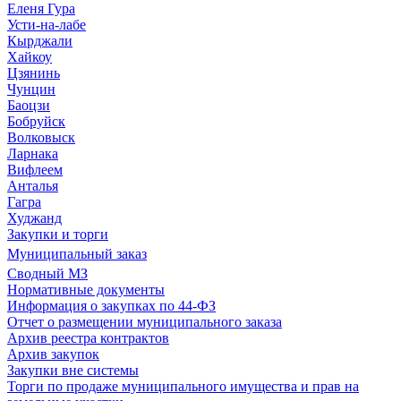
Еленя Гура
Усти-на-лабе
Кырджали
Хайкоу
Цзянинь
Чунцин
Баоцзи
Бобруйск
Волковыск
Ларнака
Вифлеем
Анталья
Гагра
Худжанд
Закупки и торги
Муниципальный заказ
Сводный МЗ
Нормативные документы
Информация о закупках по 44-ФЗ
Отчет о размещении муниципального заказа
Архив реестра контрактов
Архив закупок
Закупки вне системы
Торги по продаже муниципального имущества и прав на