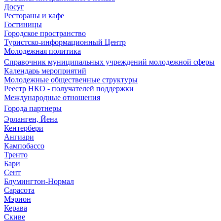
Досуг
Рестораны и кафе
Гостиницы
Городское пространство
Туристско-информационный Центр
Молодежная политика
Справочник муниципальных учреждений молодежной сферы
Календарь мероприятий
Молодежные общественные структуры
Реестр НКО - получателей поддержки
Международные отношения
Города партнеры
Эрланген, Йена
Кентербери
Ангиари
Кампобассо
Тренто
Бари
Сент
Блумингтон-Нормал
Сарасота
Мэрион
Керава
Скиве