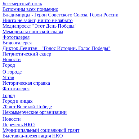
Бессмертный полк
Вспомним всех поименно
Владимирцы - Герои Советского Союза, Герои России
Никто не забыт, ничто не забыто
Медиапроект "Этот День Победы"
Мемориалы воинской славы
Фотогалерея
Видеогалерея
Диктор Левитан - "Голос Истории. Голос Победы"
Патриотический сквер
Новости
Город
О городе
Устав
Историческая справка
Фотогалерея
Город
Город в лицах
70 лет Великой Победе
Некоммерческие организации
Новости
Перечень НКО
Муниципальный социальный грант
Выставка-презентация НКО