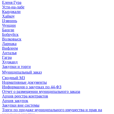
Еленя Гура
Усти-на-лабе
Кырджали
Хайкоу
Цзянинь
Чунцин
Баоцзи
Бобруйск
Волковыск
Ларнака
Вифлеем
Анталья
Гагра
Худжанд
Закупки и торги
Муниципальный заказ
Сводный МЗ
Нормативные документы
Информация о закупках по 44-ФЗ
Отчет о размещении муниципального заказа
Архив реестра контрактов
Архив закупок
Закупки вне системы
Торги по продаже муниципального имущества и прав на