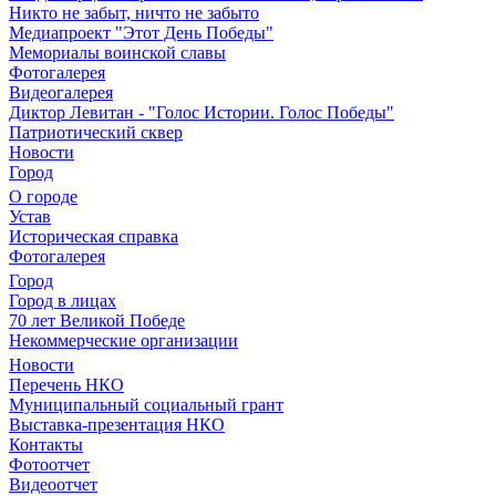
Никто не забыт, ничто не забыто
Медиапроект "Этот День Победы"
Мемориалы воинской славы
Фотогалерея
Видеогалерея
Диктор Левитан - "Голос Истории. Голос Победы"
Патриотический сквер
Новости
Город
О городе
Устав
Историческая справка
Фотогалерея
Город
Город в лицах
70 лет Великой Победе
Некоммерческие организации
Новости
Перечень НКО
Муниципальный социальный грант
Выставка-презентация НКО
Контакты
Фотоотчет
Видеоотчет