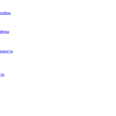
 найма
сферы
жимости
ств