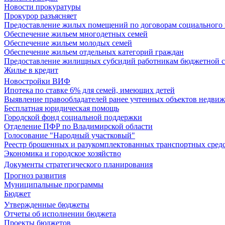
Новости прокуратуры
Прокурор разъясняет
Предоставление жилых помещений по договорам социального
Обеспечение жильем многодетных семей
Обеспечение жильем молодых семей
Обеспечение жильем отдельных категорий граждан
Предоставление жилищных субсидий работникам бюджетной 
Жилье в кредит
Новостройки ВИФ
Ипотека по ставке 6% для семей, имеющих детей
Выявление правообладателей ранее учтенных объектов недви
Бесплатная юридическая помощь
Городской фонд социальной поддержки
Отделение ПФР по Владимирской области
Голосование "Народный участковый"
Реестр брошенных и разукомплектованных транспортных сред
Экономика и городское хозяйство
Документы стратегического планирования
Прогноз развития
Муниципальные программы
Бюджет
Утвержденные бюджеты
Отчеты об исполнении бюджета
Проекты бюджетов