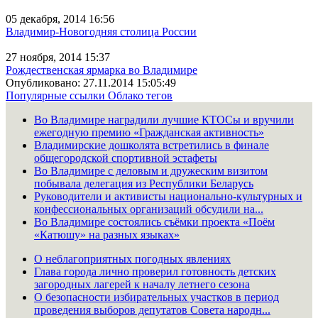
05 декабря, 2014 16:56
Владимир-Новогодняя столица России
27 ноября, 2014 15:37
Рождественская ярмарка во Владимире
Опубликовано: 27.11.2014 15:05:49
Популярные ссылки
Облако тегов
Во Владимире наградили лучшие КТОСы и вручили
ежегодную премию «Гражданская активность»
Владимирские дошколята встретились в финале
общегородской спортивной эстафеты
Во Владимире с деловым и дружеским визитом
побывала делегация из Республики Беларусь
Руководители и активисты национально-культурных и
конфессиональных организаций обсудили на...
Во Владимире состоялись съёмки проекта «Поём
«Катюшу» на разных языках»
О неблагоприятных погодных явлениях
Глава города лично проверил готовность детских
загородных лагерей к началу летнего сезона
О безопасности избирательных участков в период
проведения выборов депутатов Совета народн...