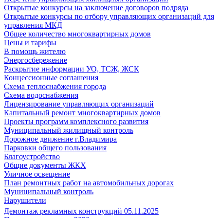
Открытые конкурсы на заключение договоров подряда
Открытые конкурсы по отбору управляющих организаций для
управления МКД
Общее количество многоквартирных домов
Цены и тарифы
В помощь жителю
Энергосбережение
Раскрытие информации УО, ТСЖ, ЖСК
Концессионные соглашения
Схема теплоснабжения города
Схема водоснабжения
Лицензирование управляющих организаций
Капитальный ремонт многоквартирных домов
Проекты программ комплексного развития
Муниципальный жилищный контроль
Дорожное движение г.Владимира
Парковки общего пользования
Благоустройство
Общие документы ЖКХ
Уличное освещение
План ремонтных работ на автомобильных дорогах
Муниципальный контроль
Нарушители
Демонтаж рекламных конструкций 05.11.2025