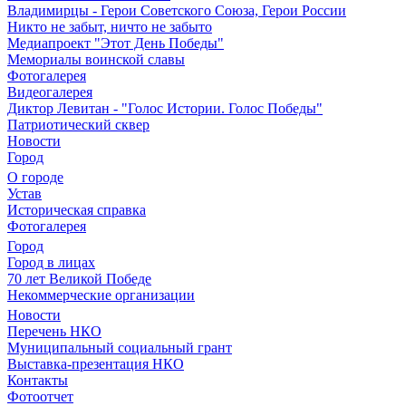
Владимирцы - Герои Советского Союза, Герои России
Никто не забыт, ничто не забыто
Медиапроект "Этот День Победы"
Мемориалы воинской славы
Фотогалерея
Видеогалерея
Диктор Левитан - "Голос Истории. Голос Победы"
Патриотический сквер
Новости
Город
О городе
Устав
Историческая справка
Фотогалерея
Город
Город в лицах
70 лет Великой Победе
Некоммерческие организации
Новости
Перечень НКО
Муниципальный социальный грант
Выставка-презентация НКО
Контакты
Фотоотчет