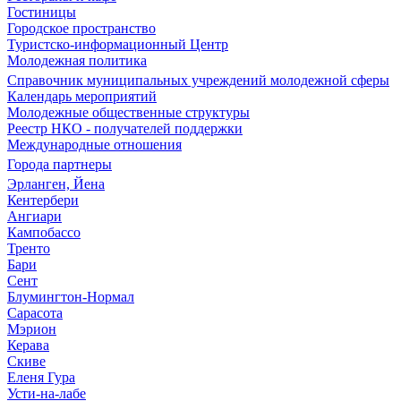
Гостиницы
Городское пространство
Туристско-информационный Центр
Молодежная политика
Справочник муниципальных учреждений молодежной сферы
Календарь мероприятий
Молодежные общественные структуры
Реестр НКО - получателей поддержки
Международные отношения
Города партнеры
Эрланген, Йена
Кентербери
Ангиари
Кампобассо
Тренто
Бари
Сент
Блумингтон-Нормал
Сарасота
Мэрион
Керава
Скиве
Еленя Гура
Усти-на-лабе