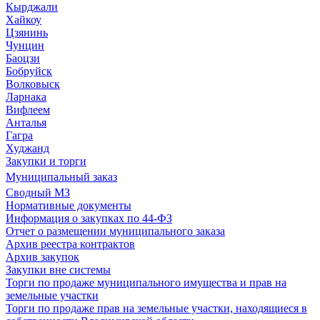
Кырджали
Хайкоу
Цзянинь
Чунцин
Баоцзи
Бобруйск
Волковыск
Ларнака
Вифлеем
Анталья
Гагра
Худжанд
Закупки и торги
Муниципальный заказ
Сводный МЗ
Нормативные документы
Информация о закупках по 44-ФЗ
Отчет о размещении муниципального заказа
Архив реестра контрактов
Архив закупок
Закупки вне системы
Торги по продаже муниципального имущества и прав на
земельные участки
Торги по продаже прав на земельные участки, находящиеся в