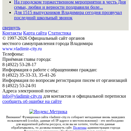
На городском торжественном мероприятии в честь Дня
семьи, любви и верности поздравили боле...
Для 1515 выпускников Владимира сегодня прозвучал
последний школьный звонок
свернуть
Контакты
Карта сайта
Статистика
© 1997-2026 Официальный сайт органов
местного самоуправления города Владимира
www.vladimir-city.ru
Телефоны:
Приёмная главы города:
8 (4922) 53-28-17
Информация о работе с обращениями граждан:
8 (4922) 35-33-33, 35-41-26
Информация по вопросам регистрации писем от организаций
8 (4922) 53-24-91
Адреса электронной почты:
info@vladimir-city.ru
для контактов и официальной переписки
сообщить об ошибке на сайте
Внимание! Функционал сайта vladimir-city.ru собирает метаданные вновь зашедших
пользователей (cookie, данные об IP-адресе и местоположении) - это необходимо
для корректной работы ресурса, если вы не хотите, чтобы эти данные
обрабатывались, то должны покинуть сайт.
Политика
администрации города
Владимира в отношении обработки персональных данных.