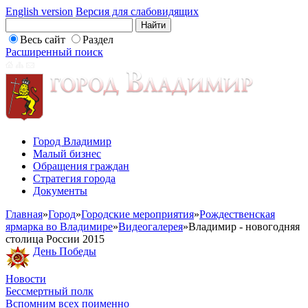
English version
Версия для слабовидящих
Весь сайт
Раздел
Расширенный поиск
Город Владимир
Малый бизнес
Обращения граждан
Стратегия города
Документы
Главная
»
Город
»
Городские мероприятия
»
Рождественская
ярмарка во Владимире
»
Видеогалерея
»
Владимир - новогодняя
столица России 2015
День Победы
Новости
Бессмертный полк
Вспомним всех поименно