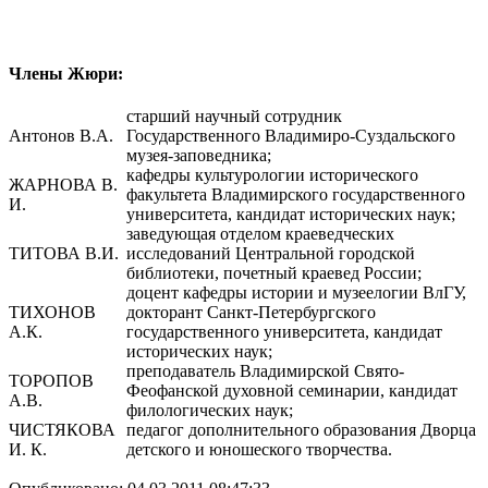
Члены Жюри:
старший научный сотрудник
Антонов В.А.
Государственного Владимиро-Суздальского
музея-заповедника;
кафедры культурологии исторического
ЖАРНОВА В.
факультета Владимирского государственного
И.
университета, кандидат исторических наук;
заведующая отделом краеведческих
ТИТОВА В.И.
исследований Центральной городской
библиотеки, почетный краевед России;
доцент кафедры истории и музеелогии ВлГУ,
ТИХОНОВ
докторант Санкт-Петербургского
А.К.
государственного университета, кандидат
исторических наук;
преподаватель Владимирской Свято-
ТОРОПОВ
Феофанской духовной семинарии, кандидат
А.В.
филологических наук;
ЧИСТЯКОВА
педагог дополнительного образования Дворца
И. К.
детского и юношеского творчества.