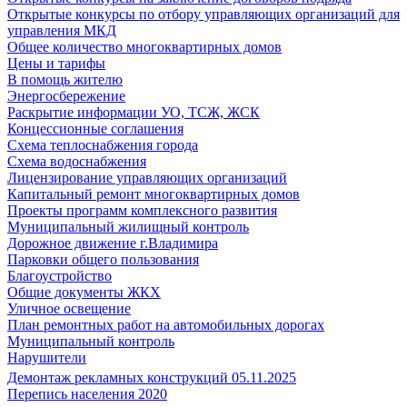
Открытые конкурсы по отбору управляющих организаций для
управления МКД
Общее количество многоквартирных домов
Цены и тарифы
В помощь жителю
Энергосбережение
Раскрытие информации УО, ТСЖ, ЖСК
Концессионные соглашения
Схема теплоснабжения города
Схема водоснабжения
Лицензирование управляющих организаций
Капитальный ремонт многоквартирных домов
Проекты программ комплексного развития
Муниципальный жилищный контроль
Дорожное движение г.Владимира
Парковки общего пользования
Благоустройство
Общие документы ЖКХ
Уличное освещение
План ремонтных работ на автомобильных дорогах
Муниципальный контроль
Нарушители
Демонтаж рекламных конструкций 05.11.2025
Перепись населения 2020