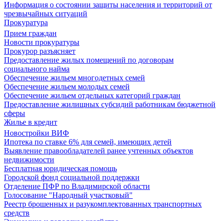
Информация о состоянии защиты населения и территорий от
чрезвычайных ситуаций
Прокуратура
Прием граждан
Новости прокуратуры
Прокурор разъясняет
Предоставление жилых помещений по договорам
социального найма
Обеспечение жильем многодетных семей
Обеспечение жильем молодых семей
Обеспечение жильем отдельных категорий граждан
Предоставление жилищных субсидий работникам бюджетной
сферы
Жилье в кредит
Новостройки ВИФ
Ипотека по ставке 6% для семей, имеющих детей
Выявление правообладателей ранее учтенных объектов
недвижимости
Бесплатная юридическая помощь
Городской фонд социальной поддержки
Отделение ПФР по Владимирской области
Голосование "Народный участковый"
Реестр брошенных и разукомплектованных транспортных
средств