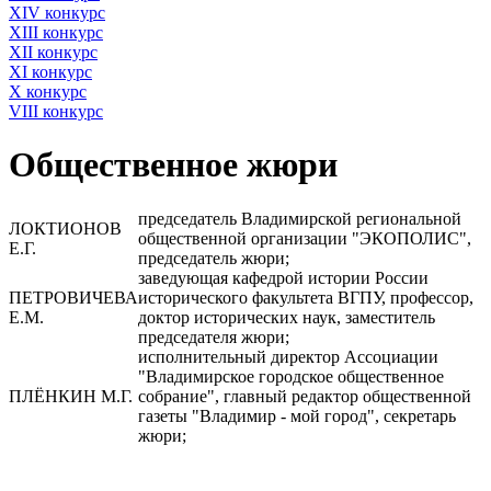
XIV конкурс
XIII конкурс
XII конкурс
XI конкурс
X конкурс
VIII конкурс
Общественное жюри
председатель Владимирской региональной
ЛОКТИОНОВ
общественной организации "ЭКОПОЛИС",
Е.Г.
председатель жюри;
заведующая кафедрой истории России
ПЕТРОВИЧЕВА
исторического факультета ВГПУ, профессор,
Е.М.
доктор исторических наук, заместитель
председателя жюри;
исполнительный директор Ассоциации
"Владимирское городское общественное
ПЛЁНКИН М.Г.
собрание", главный редактор общественной
газеты "Владимир - мой город", секретарь
жюри;