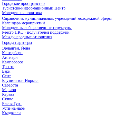
Городское пространство
Туристско-информационный Центр
Молодежная политика
Справочник муниципальных учреждений молодежной сферы
Календарь мероприятий
Молодежные общественные структуры
Реестр НКО - получателей поддержки
Международные отношения
Города партнеры
Эрланген, Йена
Кентербери
Ангиари
Кампобассо
Тренто
Бари
Сент
Блумингтон-Нормал
Сарасота
Мэрион
Керава
Скиве
Еленя Гура
Усти-на-лабе
Кырджали