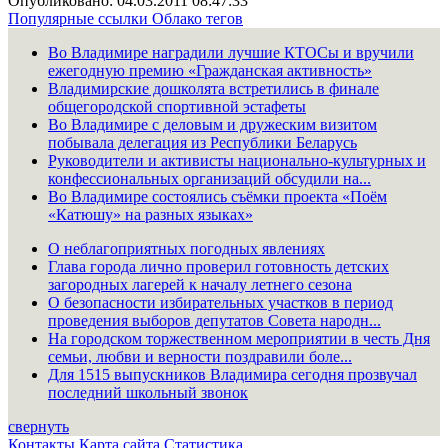
Опубликовано: 04.03.2011 08:47:33
Популярные ссылки
Облако тегов
Во Владимире наградили лучшие КТОСы и вручили
ежегодную премию «Гражданская активность»
Владимирские дошколята встретились в финале
общегородской спортивной эстафеты
Во Владимире с деловым и дружеским визитом
побывала делегация из Республики Беларусь
Руководители и активисты национально-культурных и
конфессиональных организаций обсудили на...
Во Владимире состоялись съёмки проекта «Поём
«Катюшу» на разных языках»
О неблагоприятных погодных явлениях
Глава города лично проверил готовность детских
загородных лагерей к началу летнего сезона
О безопасности избирательных участков в период
проведения выборов депутатов Совета народн...
На городском торжественном мероприятии в честь Дня
семьи, любви и верности поздравили боле...
Для 1515 выпускников Владимира сегодня прозвучал
последний школьный звонок
свернуть
Контакты
Карта сайта
Статистика