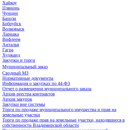
Хайкоу
Цзянинь
Чунцин
Баоцзи
Бобруйск
Волковыск
Ларнака
Вифлеем
Анталья
Гагра
Худжанд
Закупки и торги
Муниципальный заказ
Сводный МЗ
Нормативные документы
Информация о закупках по 44-ФЗ
Отчет о размещении муниципального заказа
Архив реестра контрактов
Архив закупок
Закупки вне системы
Торги по продаже муниципального имущества и прав на
земельные участки
Торги по продаже прав на земельные участки, находящиеся в
собственности Владимирской области