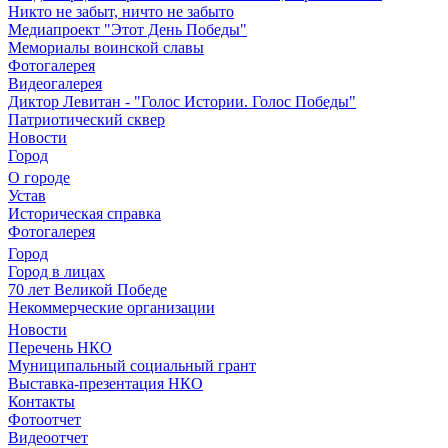
Никто не забыт, ничто не забыто
Медиапроект "Этот День Победы"
Мемориалы воинской славы
Фотогалерея
Видеогалерея
Диктор Левитан - "Голос Истории. Голос Победы"
Патриотический сквер
Новости
Город
О городе
Устав
Историческая справка
Фотогалерея
Город
Город в лицах
70 лет Великой Победе
Некоммерческие организации
Новости
Перечень НКО
Муниципальный социальный грант
Выставка-презентация НКО
Контакты
Фотоотчет
Видеоотчет