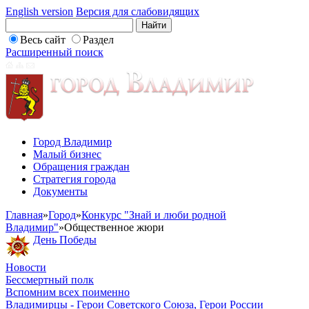
English version
Версия для слабовидящих
Весь сайт
Раздел
Расширенный поиск
Город Владимир
Малый бизнес
Обращения граждан
Стратегия города
Документы
Главная
»
Город
»
Конкурс "Знай и люби родной
Владимир"
»
Общественное жюри
День Победы
Новости
Бессмертный полк
Вспомним всех поименно
Владимирцы - Герои Советского Союза, Герои России