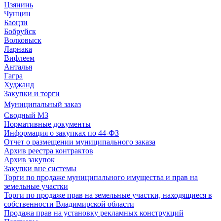
Цзянинь
Чунцин
Баоцзи
Бобруйск
Волковыск
Ларнака
Вифлеем
Анталья
Гагра
Худжанд
Закупки и торги
Муниципальный заказ
Сводный МЗ
Нормативные документы
Информация о закупках по 44-ФЗ
Отчет о размещении муниципального заказа
Архив реестра контрактов
Архив закупок
Закупки вне системы
Торги по продаже муниципального имущества и прав на
земельные участки
Торги по продаже прав на земельные участки, находящиеся в
собственности Владимирской области
Продажа прав на установку рекламных конструкций