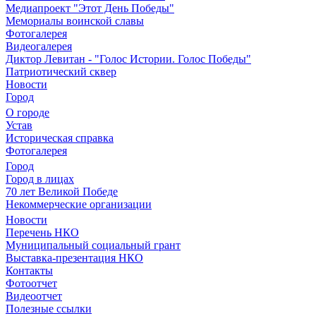
Медиапроект "Этот День Победы"
Мемориалы воинской славы
Фотогалерея
Видеогалерея
Диктор Левитан - "Голос Истории. Голос Победы"
Патриотический сквер
Новости
Город
О городе
Устав
Историческая справка
Фотогалерея
Город
Город в лицах
70 лет Великой Победе
Некоммерческие организации
Новости
Перечень НКО
Муниципальный социальный грант
Выставка-презентация НКО
Контакты
Фотоотчет
Видеоотчет
Полезные ссылки