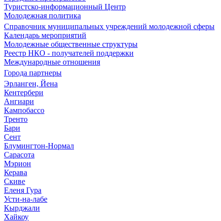
Туристско-информационный Центр
Молодежная политика
Справочник муниципальных учреждений молодежной сферы
Календарь мероприятий
Молодежные общественные структуры
Реестр НКО - получателей поддержки
Международные отношения
Города партнеры
Эрланген, Йена
Кентербери
Ангиари
Кампобассо
Тренто
Бари
Сент
Блумингтон-Нормал
Сарасота
Мэрион
Керава
Скиве
Еленя Гура
Усти-на-лабе
Кырджали
Хайкоу