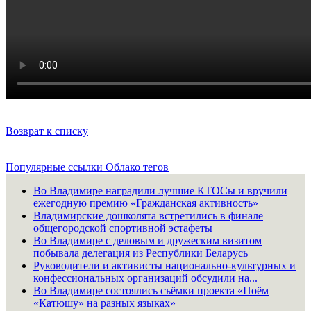
Возврат к списку
Популярные ссылки
Облако тегов
Во Владимире наградили лучшие КТОСы и вручили
ежегодную премию «Гражданская активность»
Владимирские дошколята встретились в финале
общегородской спортивной эстафеты
Во Владимире с деловым и дружеским визитом
побывала делегация из Республики Беларусь
Руководители и активисты национально-культурных и
конфессиональных организаций обсудили на...
Во Владимире состоялись съёмки проекта «Поём
«Катюшу» на разных языках»