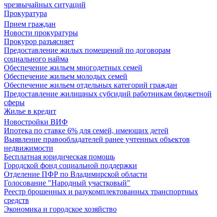
чрезвычайных ситуаций
Прокуратура
Прием граждан
Новости прокуратуры
Прокурор разъясняет
Предоставление жилых помещений по договорам
социального найма
Обеспечение жильем многодетных семей
Обеспечение жильем молодых семей
Обеспечение жильем отдельных категорий граждан
Предоставление жилищных субсидий работникам бюджетной
сферы
Жилье в кредит
Новостройки ВИФ
Ипотека по ставке 6% для семей, имеющих детей
Выявление правообладателей ранее учтенных объектов
недвижимости
Бесплатная юридическая помощь
Городской фонд социальной поддержки
Отделение ПФР по Владимирской области
Голосование "Народный участковый"
Реестр брошенных и разукомплектованных транспортных
средств
Экономика и городское хозяйство