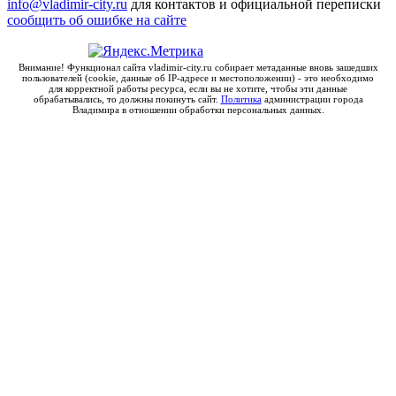
info@vladimir-city.ru
для контактов и официальной переписки
сообщить об ошибке на сайте
Внимание! Функционал сайта vladimir-city.ru собирает метаданные вновь зашедших
пользователей (cookie, данные об IP-адресе и местоположении) - это необходимо
для корректной работы ресурса, если вы не хотите, чтобы эти данные
обрабатывались, то должны покинуть сайт.
Политика
администрации города
Владимира в отношении обработки персональных данных.