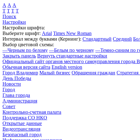
А
А
А
Т
Т
Т
Т
Поиск
Настройки
Настройки шрифта:
Выберите шрифт:
Arial
Times New Roman
Интервал между буквами
(Кернинг)
:
Стандартный
Средний
Бо
Выбор цветовой схемы:
—
Черным по белому
—
Белым по черному
—
Темно-синим по г
Закрыть панель
Вернуть стандартные настройки
Официальный сайт органов местного самоуправления города 
Обычная версия сайта
English version
Город Владимир
Малый бизнес
Обращения граждан
Стратегия 
День Победы
Новости
Город
Глава города
Администрация
Совет
Контрольно-счетная палата
Поддержка СО НКО
Открытые данные
Видеотрансляция
Безопасный город