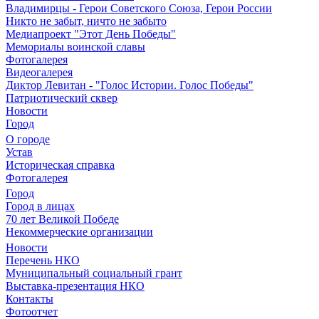
Владимирцы - Герои Советского Союза, Герои России
Никто не забыт, ничто не забыто
Медиапроект "Этот День Победы"
Мемориалы воинской славы
Фотогалерея
Видеогалерея
Диктор Левитан - "Голос Истории. Голос Победы"
Патриотический сквер
Новости
Город
О городе
Устав
Историческая справка
Фотогалерея
Город
Город в лицах
70 лет Великой Победе
Некоммерческие организации
Новости
Перечень НКО
Муниципальный социальный грант
Выставка-презентация НКО
Контакты
Фотоотчет