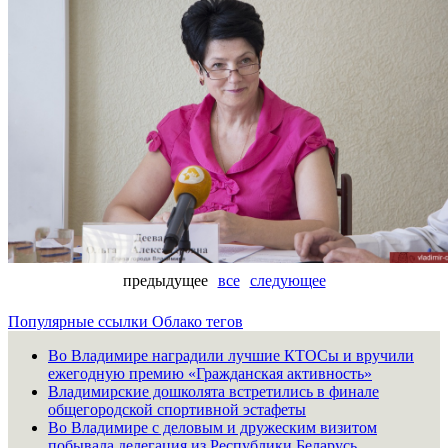
предыдущее
все
следующее
Популярные ссылки
Облако тегов
Во Владимире наградили лучшие КТОСы и вручили
ежегодную премию «Гражданская активность»
Владимирские дошколята встретились в финале
общегородской спортивной эстафеты
Во Владимире с деловым и дружеским визитом
побывала делегация из Республики Беларусь