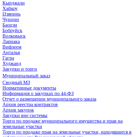
Кырджали
Хайкоу
Цзянинь
Чунцин
Баоцзи
Бобруйск
Волковыск
Ларнака
Вифлеем
Анталья
Гагра
Худжанд
Закупки и торги
Муниципальный заказ
Сводный МЗ
Нормативные документы
Информация о закупках по 44-ФЗ
Отчет о размещении муниципального заказа
Архив реестра контрактов
Архив закупок
Закупки вне системы
Торги по продаже муниципального имущества и прав на
земельные участки
Торги по продаже прав на земельные участки, находящиеся в