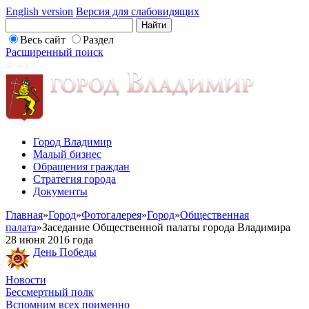
English version
Версия для слабовидящих
Весь сайт
Раздел
Расширенный поиск
Город Владимир
Малый бизнес
Обращения граждан
Стратегия города
Документы
Главная
»
Город
»
Фотогалерея
»
Город
»
Общественная
палата
»
Заседание Общественной палаты города Владимира
28 июня 2016 года
День Победы
Новости
Бессмертный полк
Вспомним всех поименно