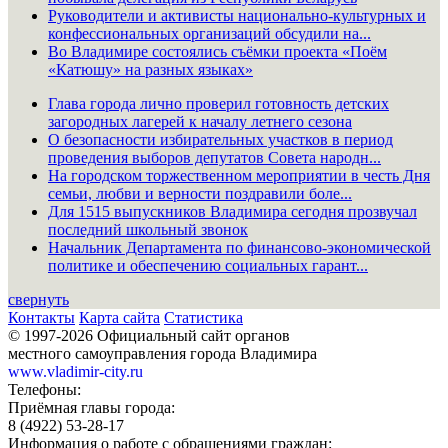
Руководители и активисты национально-культурных и
конфессиональных организаций обсудили на...
Во Владимире состоялись съёмки проекта «Поём
«Катюшу» на разных языках»
Глава города лично проверил готовность детских
загородных лагерей к началу летнего сезона
О безопасности избирательных участков в период
проведения выборов депутатов Совета народн...
На городском торжественном мероприятии в честь Дня
семьи, любви и верности поздравили боле...
Для 1515 выпускников Владимира сегодня прозвучал
последний школьный звонок
Начальник Департамента по финансово-экономической
политике и обеспечению социальных гарант...
свернуть
Контакты
Карта сайта
Статистика
© 1997-2026 Официальный сайт органов
местного самоуправления города Владимира
www.vladimir-city.ru
Телефоны:
Приёмная главы города:
8 (4922) 53-28-17
Информация о работе с обращениями граждан: