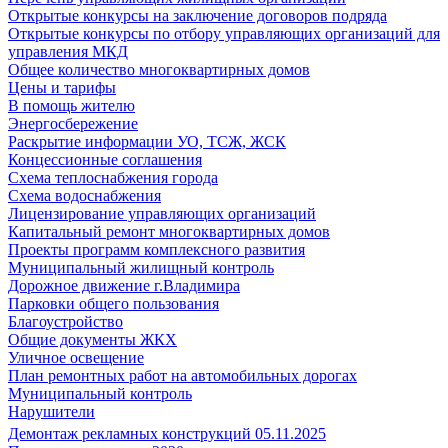
Открытые конкурсы на заключение договоров подряда
Открытые конкурсы по отбору управляющих организаций для
управления МКД
Общее количество многоквартирных домов
Цены и тарифы
В помощь жителю
Энергосбережение
Раскрытие информации УО, ТСЖ, ЖСК
Концессионные соглашения
Схема теплоснабжения города
Схема водоснабжения
Лицензирование управляющих организаций
Капитальный ремонт многоквартирных домов
Проекты программ комплексного развития
Муниципальный жилищный контроль
Дорожное движение г.Владимира
Парковки общего пользования
Благоустройство
Общие документы ЖКХ
Уличное освещение
План ремонтных работ на автомобильных дорогах
Муниципальный контроль
Нарушители
Демонтаж рекламных конструкций 05.11.2025