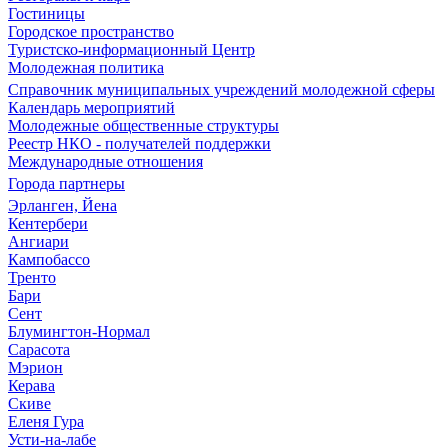
Гостиницы
Городское пространство
Туристско-информационный Центр
Молодежная политика
Справочник муниципальных учреждений молодежной сферы
Календарь мероприятий
Молодежные общественные структуры
Реестр НКО - получателей поддержки
Международные отношения
Города партнеры
Эрланген, Йена
Кентербери
Ангиари
Кампобассо
Тренто
Бари
Сент
Блумингтон-Нормал
Сарасота
Мэрион
Керава
Скиве
Еленя Гура
Усти-на-лабе