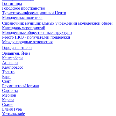
Гостиницы
Городское пространство
Туристско-информационный Центр
Молодежная политика
Справочник муниципальных учреждений молодежной сферы
Календарь мероприятий
Молодежные общественные структуры
Реестр НКО - получателей поддержки
Международные отношения
Города партнеры
Эрланген, Йена
Кентербери
Ангиари
Кампобассо
Тренто
Бари
Сент
Блумингтон-Нормал
Сарасота
Мэрион
Керава
Скиве
Еленя Гура
Усти-на-лабе