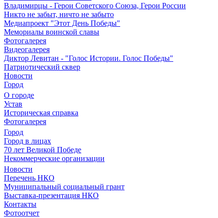
Владимирцы - Герои Советского Союза, Герои России
Никто не забыт, ничто не забыто
Медиапроект "Этот День Победы"
Мемориалы воинской славы
Фотогалерея
Видеогалерея
Диктор Левитан - "Голос Истории. Голос Победы"
Патриотический сквер
Новости
Город
О городе
Устав
Историческая справка
Фотогалерея
Город
Город в лицах
70 лет Великой Победе
Некоммерческие организации
Новости
Перечень НКО
Муниципальный социальный грант
Выставка-презентация НКО
Контакты
Фотоотчет