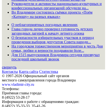
Руководители и активисты национально-культурных и
конфессиональных организаций обсудили на...
Во Владимире состоялись съёмки проекта «Поём
«Катюшу» на разных языках»
О неблагоприятных погодных явлениях
Глава города лично проверил готовность детских
загородных лагерей к началу летнего сезона
О безопасности избирательных участков в период
проведения выборов депутатов Совета народн...
На городском торжественном мероприятии в честь Дня
семьи, любви и верности поздравили боле...
Для 1515 выпускников Владимира сегодня прозвучал
последний школьный звонок
свернуть
Контакты
Карта сайта
Статистика
© 1997-2026 Официальный сайт органов
местного самоуправления города Владимира
www.vladimir-city.ru
Телефоны:
Приёмная главы города:
8 (4922) 53-28-17
Информация о работе с обращениями граждан:
8 (4922) 35-33-33, 35-41-26