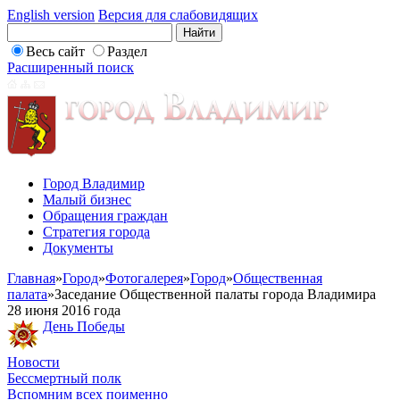
English version
Версия для слабовидящих
Весь сайт
Раздел
Расширенный поиск
Город Владимир
Малый бизнес
Обращения граждан
Стратегия города
Документы
Главная
»
Город
»
Фотогалерея
»
Город
»
Общественная
палата
»
Заседание Общественной палаты города Владимира
28 июня 2016 года
День Победы
Новости
Бессмертный полк
Вспомним всех поименно