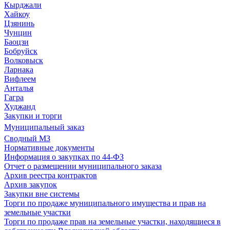
Кырджали
Хайкоу
Цзянинь
Чунцин
Баоцзи
Бобруйск
Волковыск
Ларнака
Вифлеем
Анталья
Гагра
Худжанд
Закупки и торги
Муниципальный заказ
Сводный МЗ
Нормативные документы
Информация о закупках по 44-ФЗ
Отчет о размещении муниципального заказа
Архив реестра контрактов
Архив закупок
Закупки вне системы
Торги по продаже муниципального имущества и прав на
земельные участки
Торги по продаже прав на земельные участки, находящиеся в