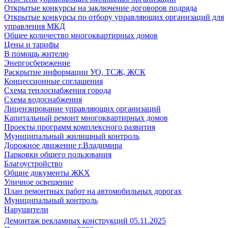
Открытые конкурсы на заключение договоров подряда
Открытые конкурсы по отбору управляющих организаций для
управления МКД
Общее количество многоквартирных домов
Цены и тарифы
В помощь жителю
Энергосбережение
Раскрытие информации УО, ТСЖ, ЖСК
Концессионные соглашения
Схема теплоснабжения города
Схема водоснабжения
Лицензирование управляющих организаций
Капитальный ремонт многоквартирных домов
Проекты программ комплексного развития
Муниципальный жилищный контроль
Дорожное движение г.Владимира
Парковки общего пользования
Благоустройство
Общие документы ЖКХ
Уличное освещение
План ремонтных работ на автомобильных дорогах
Муниципальный контроль
Нарушители
Демонтаж рекламных конструкций 05.11.2025