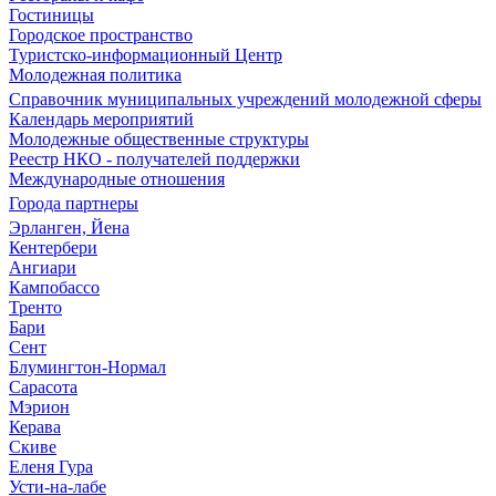
Гостиницы
Городское пространство
Туристско-информационный Центр
Молодежная политика
Справочник муниципальных учреждений молодежной сферы
Календарь мероприятий
Молодежные общественные структуры
Реестр НКО - получателей поддержки
Международные отношения
Города партнеры
Эрланген, Йена
Кентербери
Ангиари
Кампобассо
Тренто
Бари
Сент
Блумингтон-Нормал
Сарасота
Мэрион
Керава
Скиве
Еленя Гура
Усти-на-лабе