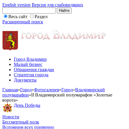
English version
Версия для слабовидящих
Весь сайт
Раздел
Расширенный поиск
Город Владимир
Малый бизнес
Обращения граждан
Стратегия города
Документы
Главная
»
Город
»
Фотогалерея
»
Город
»
Владимирский
полумарафон
»
II Владимирский полумарафон «Золотые
ворота»
День Победы
Новости
Бессмертный полк
Вспомним всех поименно