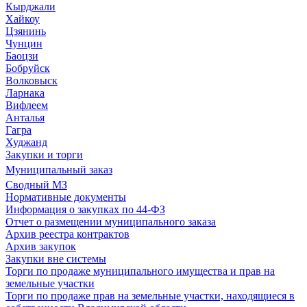
Кырджали
Хайкоу
Цзянинь
Чунцин
Баоцзи
Бобруйск
Волковыск
Ларнака
Вифлеем
Анталья
Гагра
Худжанд
Закупки и торги
Муниципальный заказ
Сводный МЗ
Нормативные документы
Информация о закупках по 44-ФЗ
Отчет о размещении муниципального заказа
Архив реестра контрактов
Архив закупок
Закупки вне системы
Торги по продаже муниципального имущества и прав на
земельные участки
Торги по продаже прав на земельные участки, находящиеся в