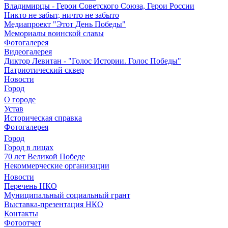
Владимирцы - Герои Советского Союза, Герои России
Никто не забыт, ничто не забыто
Медиапроект "Этот День Победы"
Мемориалы воинской славы
Фотогалерея
Видеогалерея
Диктор Левитан - "Голос Истории. Голос Победы"
Патриотический сквер
Новости
Город
О городе
Устав
Историческая справка
Фотогалерея
Город
Город в лицах
70 лет Великой Победе
Некоммерческие организации
Новости
Перечень НКО
Муниципальный социальный грант
Выставка-презентация НКО
Контакты
Фотоотчет