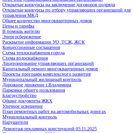
Открытые конкурсы на заключение договоров подряда
Открытые конкурсы по отбору управляющих организаций для
управления МКД
Общее количество многоквартирных домов
Цены и тарифы
В помощь жителю
Энергосбережение
Раскрытие информации УО, ТСЖ, ЖСК
Концессионные соглашения
Схема теплоснабжения города
Схема водоснабжения
Лицензирование управляющих организаций
Капитальный ремонт многоквартирных домов
Проекты программ комплексного развития
Муниципальный жилищный контроль
Дорожное движение г.Владимира
Парковки общего пользования
Благоустройство
Общие документы ЖКХ
Уличное освещение
План ремонтных работ на автомобильных дорогах
Муниципальный контроль
Нарушители
Демонтаж рекламных конструкций 05.11.2025