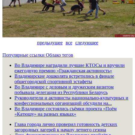
предыдущее
все
следующее
Популярные ссылки
Облако тегов
Во Владимире наградили лучшие КТОСы и вручили
ежегодную премию «Гражданская активность»
Владимирские дошколята встретились в финале
общегородской спортивной эстафеты
Во Владимире с деловым и дружеским визитом
побывала делегация из Республики Беларусь
Руководители и активисты национально-культурных и
конфессиональных организаций обсудили на...
Во Владимире состоялись съёмки проекта «Поём
«Катюшу» на разных языках»
Глава города лично проверил готовность детских
загородных лагерей к началу летнего сезона