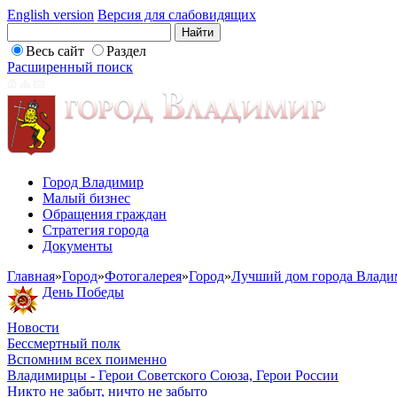
English version
Версия для слабовидящих
Весь сайт
Раздел
Расширенный поиск
Город Владимир
Малый бизнес
Обращения граждан
Стратегия города
Документы
Главная
»
Город
»
Фотогалерея
»
Город
»
Лучший дом города Влади
День Победы
Новости
Бессмертный полк
Вспомним всех поименно
Владимирцы - Герои Советского Союза, Герои России
Никто не забыт, ничто не забыто