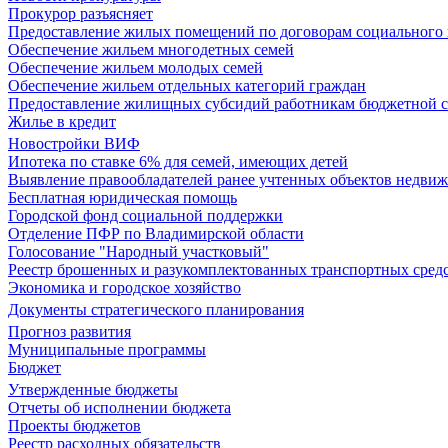
Прокурор разъясняет
Предоставление жилых помещений по договорам социального
Обеспечение жильем многодетных семей
Обеспечение жильем молодых семей
Обеспечение жильем отдельных категорий граждан
Предоставление жилищных субсидий работникам бюджетной 
Жилье в кредит
Новостройки ВИФ
Ипотека по ставке 6% для семей, имеющих детей
Выявление правообладателей ранее учтенных объектов недви
Бесплатная юридическая помощь
Городской фонд социальной поддержки
Отделение ПФР по Владимирской области
Голосование "Народный участковый"
Реестр брошенных и разукомплектованных транспортных сред
Экономика и городское хозяйство
Документы стратегического планирования
Прогноз развития
Муниципальные программы
Бюджет
Утвержденные бюджеты
Отчеты об исполнении бюджета
Проекты бюджетов
Реестр расходных обязательств