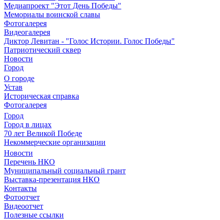
Медиапроект "Этот День Победы"
Мемориалы воинской славы
Фотогалерея
Видеогалерея
Диктор Левитан - "Голос Истории. Голос Победы"
Патриотический сквер
Новости
Город
О городе
Устав
Историческая справка
Фотогалерея
Город
Город в лицах
70 лет Великой Победе
Некоммерческие организации
Новости
Перечень НКО
Муниципальный социальный грант
Выставка-презентация НКО
Контакты
Фотоотчет
Видеоотчет
Полезные ссылки