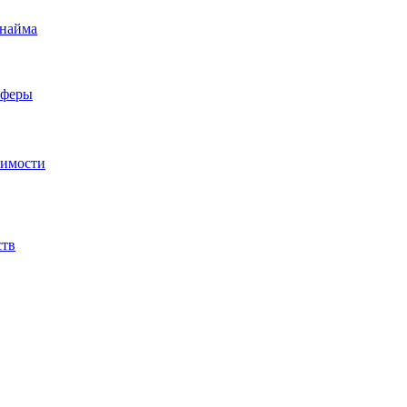
 найма
сферы
жимости
ств