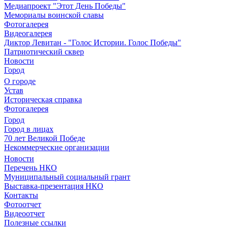
Медиапроект "Этот День Победы"
Мемориалы воинской славы
Фотогалерея
Видеогалерея
Диктор Левитан - "Голос Истории. Голос Победы"
Патриотический сквер
Новости
Город
О городе
Устав
Историческая справка
Фотогалерея
Город
Город в лицах
70 лет Великой Победе
Некоммерческие организации
Новости
Перечень НКО
Муниципальный социальный грант
Выставка-презентация НКО
Контакты
Фотоотчет
Видеоотчет
Полезные ссылки