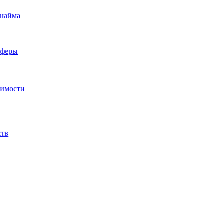
 найма
сферы
жимости
ств