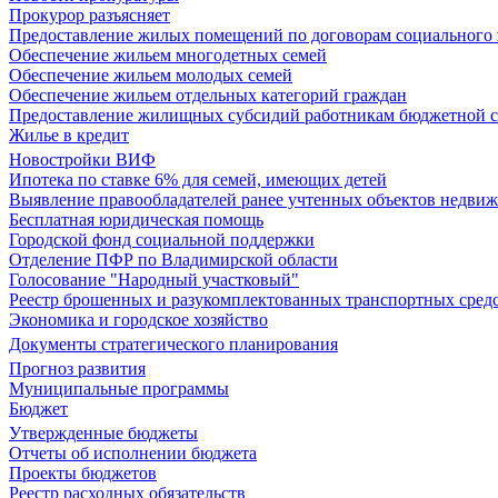
Прокурор разъясняет
Предоставление жилых помещений по договорам социального
Обеспечение жильем многодетных семей
Обеспечение жильем молодых семей
Обеспечение жильем отдельных категорий граждан
Предоставление жилищных субсидий работникам бюджетной 
Жилье в кредит
Новостройки ВИФ
Ипотека по ставке 6% для семей, имеющих детей
Выявление правообладателей ранее учтенных объектов недви
Бесплатная юридическая помощь
Городской фонд социальной поддержки
Отделение ПФР по Владимирской области
Голосование "Народный участковый"
Реестр брошенных и разукомплектованных транспортных сред
Экономика и городское хозяйство
Документы стратегического планирования
Прогноз развития
Муниципальные программы
Бюджет
Утвержденные бюджеты
Отчеты об исполнении бюджета
Проекты бюджетов
Реестр расходных обязательств