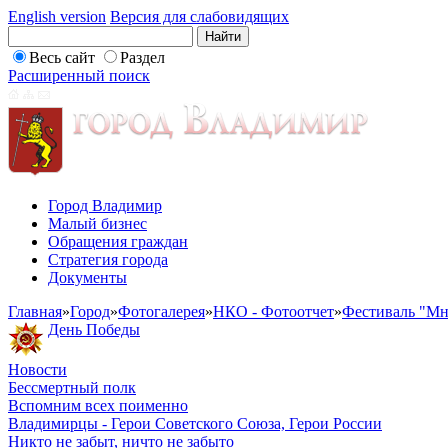
English version
Версия для слабовидящих
Весь сайт
Раздел
Расширенный поиск
Город Владимир
Малый бизнес
Обращения граждан
Стратегия города
Документы
Главная
»
Город
»
Фотогалерея
»
НКО - Фотоотчет
»
Фестиваль "Мн
День Победы
Новости
Бессмертный полк
Вспомним всех поименно
Владимирцы - Герои Советского Союза, Герои России
Никто не забыт, ничто не забыто