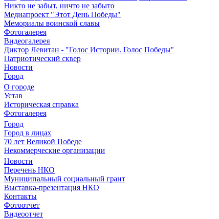
Никто не забыт, ничто не забыто
Медиапроект "Этот День Победы"
Мемориалы воинской славы
Фотогалерея
Видеогалерея
Диктор Левитан - "Голос Истории. Голос Победы"
Патриотический сквер
Новости
Город
О городе
Устав
Историческая справка
Фотогалерея
Город
Город в лицах
70 лет Великой Победе
Некоммерческие организации
Новости
Перечень НКО
Муниципальный социальный грант
Выставка-презентация НКО
Контакты
Фотоотчет
Видеоотчет