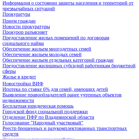
Информация о состоянии защиты населения и территорий от
чрезвычайных ситуаций
Прокуратура
Прием граждан
Новости прокуратуры
Прокурор разъясняет
Предоставление жилых помещений по договорам
социального найма
Обеспечение жильем многодетных семей
Обеспечение жильем молодых семей
Обеспечение жильем отдельных категорий граждан
Предоставление жилищных субсидий работникам бюджетной
сферы
Жилье в кредит
Новостройки ВИФ
Ипотека по ставке 6% для семей, имеющих детей
Выявление правообладателей ранее учтенных объектов
недвижимости
Бесплатная юридическая помощь
Городской фонд социальной поддержки
Отделение ПФР по Владимирской области
Голосование "Народный участковый"
Реестр брошенных и разукомплектованных транспортных
средств