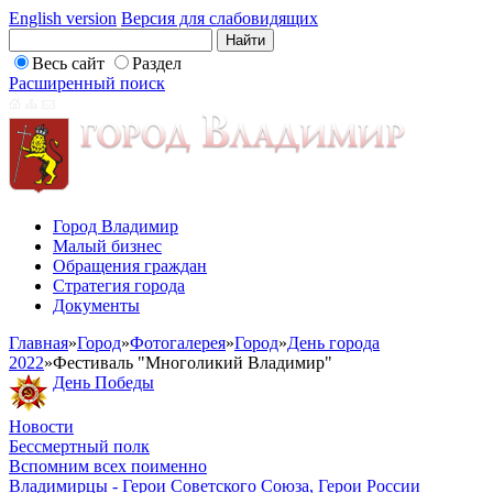
English version
Версия для слабовидящих
Весь сайт
Раздел
Расширенный поиск
Город Владимир
Малый бизнес
Обращения граждан
Стратегия города
Документы
Главная
»
Город
»
Фотогалерея
»
Город
»
День города
2022
»
Фестиваль "Многоликий Владимир"
День Победы
Новости
Бессмертный полк
Вспомним всех поименно
Владимирцы - Герои Советского Союза, Герои России