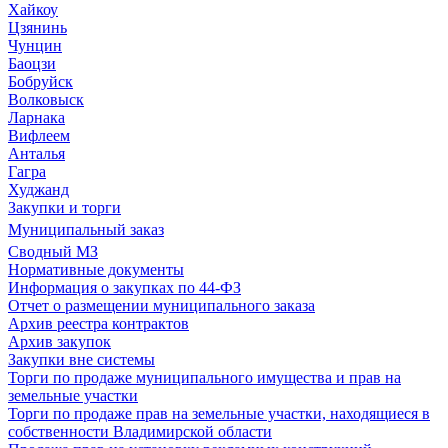
Хайкоу
Цзянинь
Чунцин
Баоцзи
Бобруйск
Волковыск
Ларнака
Вифлеем
Анталья
Гагра
Худжанд
Закупки и торги
Муниципальный заказ
Сводный МЗ
Нормативные документы
Информация о закупках по 44-ФЗ
Отчет о размещении муниципального заказа
Архив реестра контрактов
Архив закупок
Закупки вне системы
Торги по продаже муниципального имущества и прав на
земельные участки
Торги по продаже прав на земельные участки, находящиеся в
собственности Владимирской области