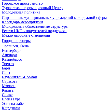
Городское пространство
Туристско-информационный Центр
Молодежная политика
Справочник муниципальных учреждений молодежной сферы
Календарь мероприятий
Молодежные общественные структуры
Реестр НКО - получателей поддержки
Международные отношения
Города партнеры
Эрланген, Йена
Кентербери
Ангиари
Кампобассо
Тренто
Бари
Сент
Блумингтон-Нормал
Сарасота
Мэрион
Керава
Скиве
Еленя Гура
Усти-на-лабе
Кырджали