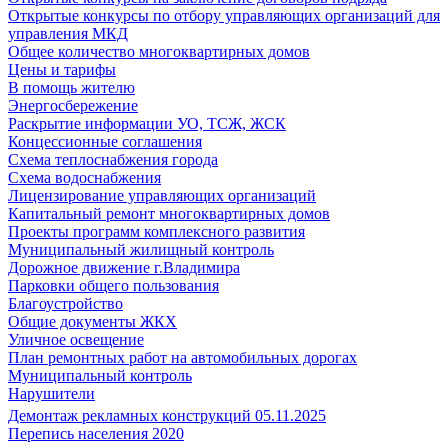
Открытые конкурсы по отбору управляющих организаций для
управления МКД
Общее количество многоквартирных домов
Цены и тарифы
В помощь жителю
Энергосбережение
Раскрытие информации УО, ТСЖ, ЖСК
Концессионные соглашения
Схема теплоснабжения города
Схема водоснабжения
Лицензирование управляющих организаций
Капитальный ремонт многоквартирных домов
Проекты программ комплексного развития
Муниципальный жилищный контроль
Дорожное движение г.Владимира
Парковки общего пользования
Благоустройство
Общие документы ЖКХ
Уличное освещение
План ремонтных работ на автомобильных дорогах
Муниципальный контроль
Нарушители
Демонтаж рекламных конструкций 05.11.2025
Перепись населения 2020