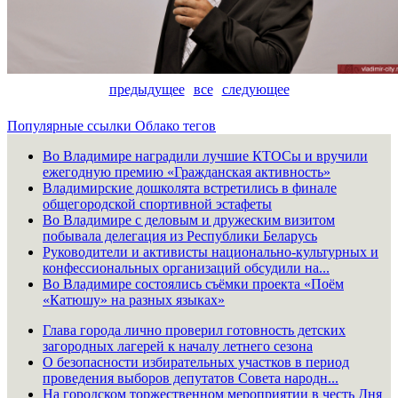
предыдущее
все
следующее
Популярные ссылки
Облако тегов
Во Владимире наградили лучшие КТОСы и вручили
ежегодную премию «Гражданская активность»
Владимирские дошколята встретились в финале
общегородской спортивной эстафеты
Во Владимире с деловым и дружеским визитом
побывала делегация из Республики Беларусь
Руководители и активисты национально-культурных и
конфессиональных организаций обсудили на...
Во Владимире состоялись съёмки проекта «Поём
«Катюшу» на разных языках»
Глава города лично проверил готовность детских
загородных лагерей к началу летнего сезона
О безопасности избирательных участков в период
проведения выборов депутатов Совета народн...
На городском торжественном мероприятии в честь Дня