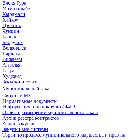
Еленя Гура
Усти-на-лабе
Кырджали
Хайкоу
Цзянинь
Чунцин
Баоцзи
Бобруйск
Волковыск
Ларнака
Вифлеем
Анталья
Гагра
Худжанд
Закупки и торги
Муниципальный заказ
Сводный МЗ
Нормативные документы
Информация о закупках по 44-ФЗ
Отчет о размещении муниципального заказа
Архив реестра контрактов
Архив закупок
Закупки вне системы
Торги по продаже муниципального имущества и прав на