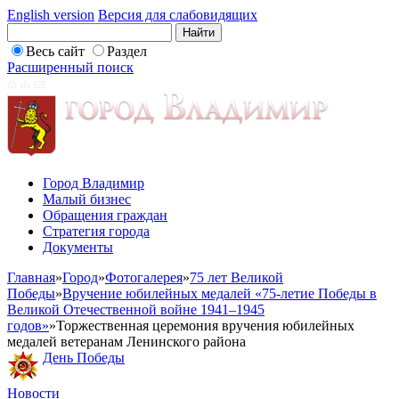
English version
Версия для слабовидящих
Весь сайт
Раздел
Расширенный поиск
Город Владимир
Малый бизнес
Обращения граждан
Стратегия города
Документы
Главная
»
Город
»
Фотогалерея
»
75 лет Великой
Победы
»
Вручение юбилейных медалей «75-летие Победы в
Великой Отечественной войне 1941–1945
годов»
»
Торжественная церемония вручения юбилейных
медалей ветеранам Ленинского района
День Победы
Новости