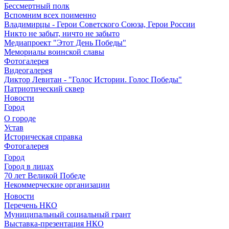
Бессмертный полк
Вспомним всех поименно
Владимирцы - Герои Советского Союза, Герои России
Никто не забыт, ничто не забыто
Медиапроект "Этот День Победы"
Мемориалы воинской славы
Фотогалерея
Видеогалерея
Диктор Левитан - "Голос Истории. Голос Победы"
Патриотический сквер
Новости
Город
О городе
Устав
Историческая справка
Фотогалерея
Город
Город в лицах
70 лет Великой Победе
Некоммерческие организации
Новости
Перечень НКО
Муниципальный социальный грант
Выставка-презентация НКО