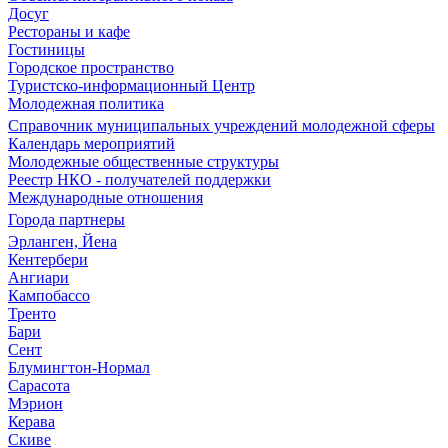
Досуг
Рестораны и кафе
Гостиницы
Городское пространство
Туристско-информационный Центр
Молодежная политика
Справочник муниципальных учреждений молодежной сферы
Календарь мероприятий
Молодежные общественные структуры
Реестр НКО - получателей поддержки
Международные отношения
Города партнеры
Эрланген, Йена
Кентербери
Ангиари
Кампобассо
Тренто
Бари
Сент
Блумингтон-Нормал
Сарасота
Мэрион
Керава
Скиве