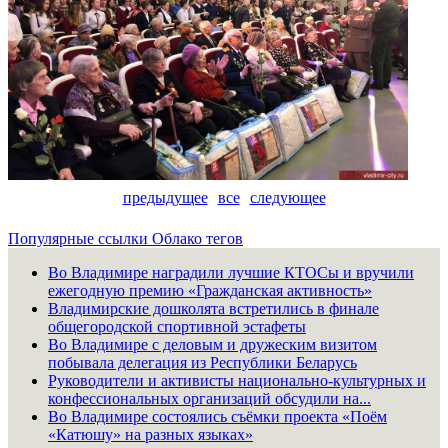
предыдущее
все
следующее
Популярные ссылки
Облако тегов
Во Владимире наградили лучшие КТОСы и вручили
ежегодную премию «Гражданская активность»
Владимирские дошколята встретились в финале
общегородской спортивной эстафеты
Во Владимире с деловым и дружеским визитом
побывала делегация из Республики Беларусь
Руководители и активисты национально-культурных и
конфессиональных организаций обсудили на...
Во Владимире состоялись съёмки проекта «Поём
«Катюшу» на разных языках»