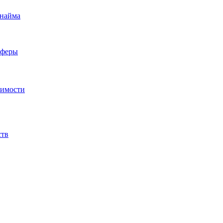
 найма
сферы
жимости
ств