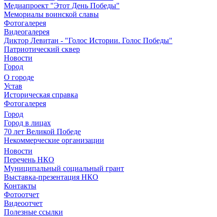
Медиапроект "Этот День Победы"
Мемориалы воинской славы
Фотогалерея
Видеогалерея
Диктор Левитан - "Голос Истории. Голос Победы"
Патриотический сквер
Новости
Город
О городе
Устав
Историческая справка
Фотогалерея
Город
Город в лицах
70 лет Великой Победе
Некоммерческие организации
Новости
Перечень НКО
Муниципальный социальный грант
Выставка-презентация НКО
Контакты
Фотоотчет
Видеоотчет
Полезные ссылки