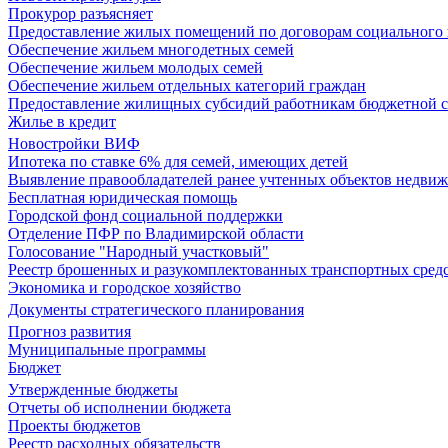
Прокурор разъясняет
Предоставление жилых помещений по договорам социального
Обеспечение жильем многодетных семей
Обеспечение жильем молодых семей
Обеспечение жильем отдельных категорий граждан
Предоставление жилищных субсидий работникам бюджетной 
Жилье в кредит
Новостройки ВИФ
Ипотека по ставке 6% для семей, имеющих детей
Выявление правообладателей ранее учтенных объектов недви
Бесплатная юридическая помощь
Городской фонд социальной поддержки
Отделение ПФР по Владимирской области
Голосование "Народный участковый"
Реестр брошенных и разукомплектованных транспортных сред
Экономика и городское хозяйство
Документы стратегического планирования
Прогноз развития
Муниципальные программы
Бюджет
Утвержденные бюджеты
Отчеты об исполнении бюджета
Проекты бюджетов
Реестр расходных обязательств