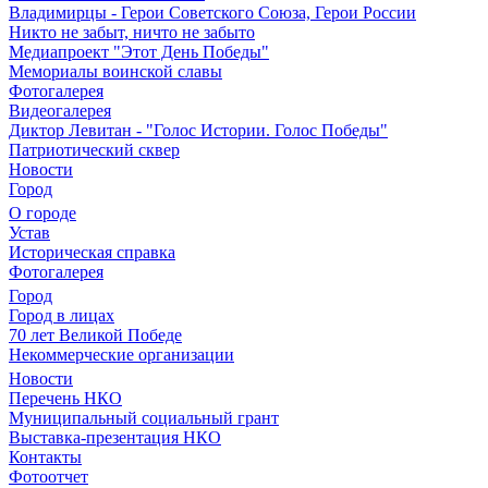
Владимирцы - Герои Советского Союза, Герои России
Никто не забыт, ничто не забыто
Медиапроект "Этот День Победы"
Мемориалы воинской славы
Фотогалерея
Видеогалерея
Диктор Левитан - "Голос Истории. Голос Победы"
Патриотический сквер
Новости
Город
О городе
Устав
Историческая справка
Фотогалерея
Город
Город в лицах
70 лет Великой Победе
Некоммерческие организации
Новости
Перечень НКО
Муниципальный социальный грант
Выставка-презентация НКО
Контакты
Фотоотчет