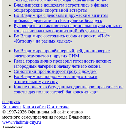
Владимирские дошколята встретились в финале
общегородской спортивной эстафеты
Во Владимире с деловым и дружеским визитом
побывала делегация из Республики Беларусь
Руководители и активисты национально-культурных и
конфессиональных организаций обсудили на...
Во Владимире состоялись съёмки проекта «Поём
«Катюшу» на разных языках»
Во Владимире прошёл первый рейд по проверке
электросамокатов и других СИМ
Глава города лично проверил готовность детских
загородных лагерей к началу летнего сезона
Синоптики прогнозируют грозу с дождем
Во Владимире продолжается подготовка к
отопительному сезону
Как не попасть в базу данных дропперов: практические
советы для пользователей банковских карт
свернуть
Контакты
Карта сайта
Статистика
© 1997-2026 Официальный сайт органов
местного самоуправления города Владимира
www.vladimir-city.ru
Телефоны: