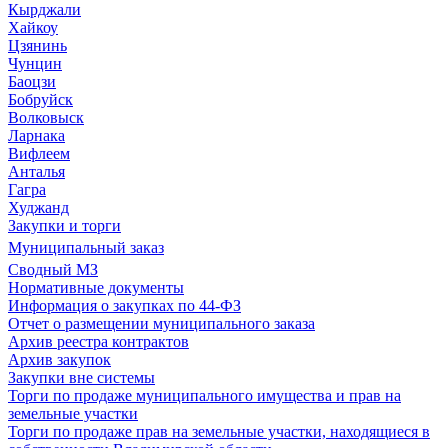
Кырджали
Хайкоу
Цзянинь
Чунцин
Баоцзи
Бобруйск
Волковыск
Ларнака
Вифлеем
Анталья
Гагра
Худжанд
Закупки и торги
Муниципальный заказ
Сводный МЗ
Нормативные документы
Информация о закупках по 44-ФЗ
Отчет о размещении муниципального заказа
Архив реестра контрактов
Архив закупок
Закупки вне системы
Торги по продаже муниципального имущества и прав на
земельные участки
Торги по продаже прав на земельные участки, находящиеся в