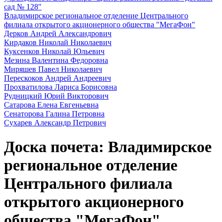
сад № 128"
Владимирское региональное отделение Центрального
филиала открытого акционерного общества "МегаФон"
Дерков Андрей Александрович
Кирдаков Николай Николаевич
Куксенков Николай Юльевич
Мезина Валентина Федоровна
Миряшев Павел Николаевич
Перескоков Андрей Андреевич
Прохватилова Лариса Борисовна
Рудницкий Юрий Викторович
Сатарова Елена Евгеньевна
Сенаторова Галина Петровна
Сухарев Александр Петрович
Доска почета: Владимирское
региональное отделение
Центрального филиала
открытого акционерного
общества "МегаФон"