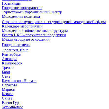
Гостиницы
Городское пространство
Туристско-информационный Центр
Молодежная политика
Справочник муниципальных учреждений молодежной сферы
Календарь мероприятий
Молодежные общественные структуры
Реестр НКО - получателей поддержки
Международные отношения
Города партнеры
Эрланген, Йена
Кентербери
Ангиари
Кампобассо
Тренто
Бари
Сент
Блумингтон-Нормал
Сарасота
Мэрион
Керава
Скиве
Еленя Гура
Усти-на-лабе