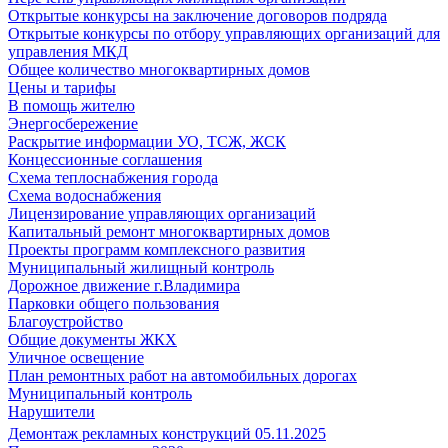
Открытые конкурсы на заключение договоров подряда
Открытые конкурсы по отбору управляющих организаций для
управления МКД
Общее количество многоквартирных домов
Цены и тарифы
В помощь жителю
Энергосбережение
Раскрытие информации УО, ТСЖ, ЖСК
Концессионные соглашения
Схема теплоснабжения города
Схема водоснабжения
Лицензирование управляющих организаций
Капитальный ремонт многоквартирных домов
Проекты программ комплексного развития
Муниципальный жилищный контроль
Дорожное движение г.Владимира
Парковки общего пользования
Благоустройство
Общие документы ЖКХ
Уличное освещение
План ремонтных работ на автомобильных дорогах
Муниципальный контроль
Нарушители
Демонтаж рекламных конструкций 05.11.2025