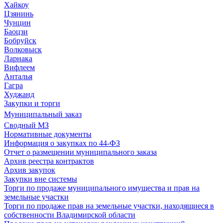
Хайкоу
Цзянинь
Чунцин
Баоцзи
Бобруйск
Волковыск
Ларнака
Вифлеем
Анталья
Гагра
Худжанд
Закупки и торги
Муниципальный заказ
Сводный МЗ
Нормативные документы
Информация о закупках по 44-ФЗ
Отчет о размещении муниципального заказа
Архив реестра контрактов
Архив закупок
Закупки вне системы
Торги по продаже муниципального имущества и прав на
земельные участки
Торги по продаже прав на земельные участки, находящиеся в
собственности Владимирской области