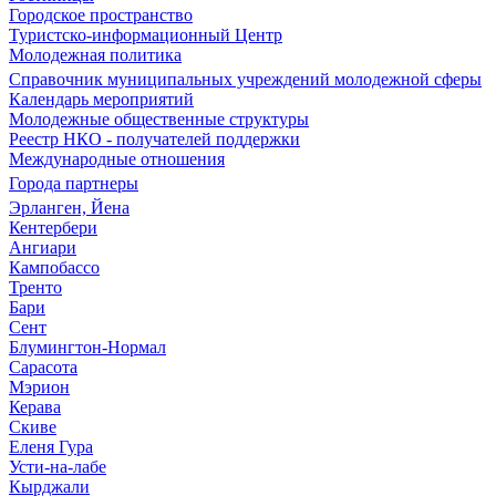
Городское пространство
Туристско-информационный Центр
Молодежная политика
Справочник муниципальных учреждений молодежной сферы
Календарь мероприятий
Молодежные общественные структуры
Реестр НКО - получателей поддержки
Международные отношения
Города партнеры
Эрланген, Йена
Кентербери
Ангиари
Кампобассо
Тренто
Бари
Сент
Блумингтон-Нормал
Сарасота
Мэрион
Керава
Скиве
Еленя Гура
Усти-на-лабе
Кырджали