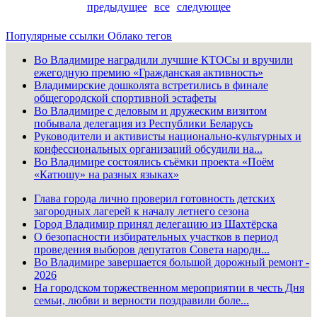
предыдущее
все
следующее
Популярные ссылки
Облако тегов
Во Владимире наградили лучшие КТОСы и вручили
ежегодную премию «Гражданская активность»
Владимирские дошколята встретились в финале
общегородской спортивной эстафеты
Во Владимире с деловым и дружеским визитом
побывала делегация из Республики Беларусь
Руководители и активисты национально-культурных и
конфессиональных организаций обсудили на...
Во Владимире состоялись съёмки проекта «Поём
«Катюшу» на разных языках»
Глава города лично проверил готовность детских
загородных лагерей к началу летнего сезона
Город Владимир принял делегацию из Шахтёрска
О безопасности избирательных участков в период
проведения выборов депутатов Совета народн...
Во Владимире завершается большой дорожный ремонт -
2026
На городском торжественном мероприятии в честь Дня
семьи, любви и верности поздравили боле...