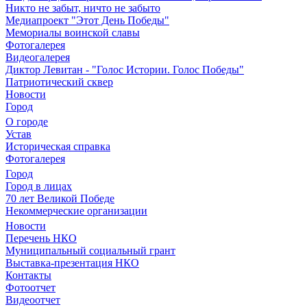
Никто не забыт, ничто не забыто
Медиапроект "Этот День Победы"
Мемориалы воинской славы
Фотогалерея
Видеогалерея
Диктор Левитан - "Голос Истории. Голос Победы"
Патриотический сквер
Новости
Город
О городе
Устав
Историческая справка
Фотогалерея
Город
Город в лицах
70 лет Великой Победе
Некоммерческие организации
Новости
Перечень НКО
Муниципальный социальный грант
Выставка-презентация НКО
Контакты
Фотоотчет
Видеоотчет