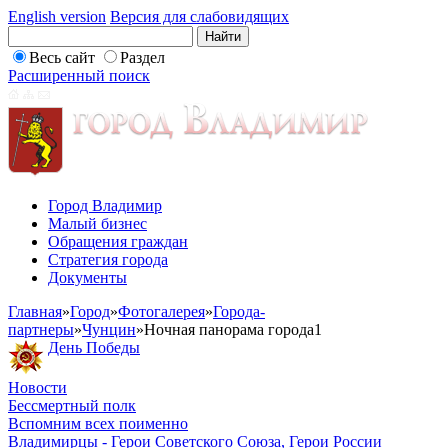
English version
Версия для слабовидящих
Весь сайт
Раздел
Расширенный поиск
Город Владимир
Малый бизнес
Обращения граждан
Стратегия города
Документы
Главная
»
Город
»
Фотогалерея
»
Города-
партнеры
»
Чунцин
»
Ночная панорама города1
День Победы
Новости
Бессмертный полк
Вспомним всех поименно
Владимирцы - Герои Советского Союза, Герои России