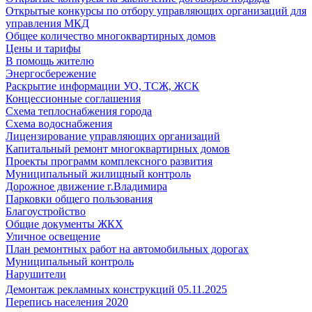
Открытые конкурсы по отбору управляющих организаций для
управления МКД
Общее количество многоквартирных домов
Цены и тарифы
В помощь жителю
Энергосбережение
Раскрытие информации УО, ТСЖ, ЖСК
Концессионные соглашения
Схема теплоснабжения города
Схема водоснабжения
Лицензирование управляющих организаций
Капитальный ремонт многоквартирных домов
Проекты программ комплексного развития
Муниципальный жилищный контроль
Дорожное движение г.Владимира
Парковки общего пользования
Благоустройство
Общие документы ЖКХ
Уличное освещение
План ремонтных работ на автомобильных дорогах
Муниципальный контроль
Нарушители
Демонтаж рекламных конструкций 05.11.2025
Перепись населения 2020