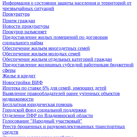
Информация о состоянии защиты населения и территорий от
чрезвычайных ситуаций
Прокуратура
Прием граждан
Новости прокуратуры
Прокурор разъясняет
Предоставление жилых помещений по договорам
социального найма
Обеспечение жильем многодетных семей
Обеспечение жильем молодых семей
Обеспечение жильем отдельных категорий граждан
Предоставление жилищных субсидий работникам бюджетной
сферы
Жилье в кредит
Новостройки ВИФ
Ипотека по ставке 6% для семей, имеющих детей
Выявление правообладателей ранее учтенных объектов
недвижимости
Бесплатная юридическая помощь
Городской фонд социальной поддержки
Отделение ПФР по Владимирской области
Голосование "Народный участковый"
Реестр брошенных и разукомплектованных транспортных
средств