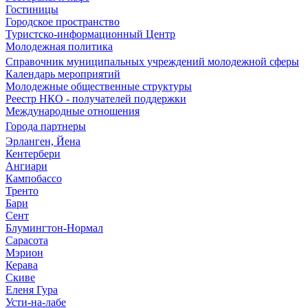
Гостиницы
Городское пространство
Туристско-информационный Центр
Молодежная политика
Справочник муниципальных учреждений молодежной сферы
Календарь мероприятий
Молодежные общественные структуры
Реестр НКО - получателей поддержки
Международные отношения
Города партнеры
Эрланген, Йена
Кентербери
Ангиари
Кампобассо
Тренто
Бари
Сент
Блумингтон-Нормал
Сарасота
Мэрион
Керава
Скиве
Еленя Гура
Усти-на-лабе