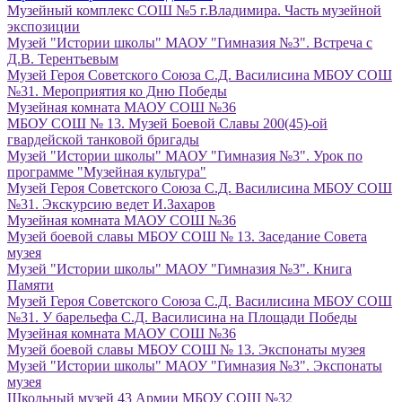
Музейный комплекс СОШ №5 г.Владимира. Часть музейной
экспозиции
Музей "Истории школы" МАОУ "Гимназия №3". Встреча с
Д.В. Терентьевым
Музей Героя Советского Союза С.Д. Василисина МБОУ СОШ
№31. Мероприятия ко Дню Победы
Музейная комната МАОУ СОШ №36
МБОУ СОШ № 13. Музей Боевой Славы 200(45)-ой
гвардейской танковой бригады
Музей "Истории школы" МАОУ "Гимназия №3". Урок по
программе "Музейная культура"
Музей Героя Советского Союза С.Д. Василисина МБОУ СОШ
№31. Экскурсию ведет И.Захаров
Музейная комната МАОУ СОШ №36
Музей боевой славы МБОУ СОШ № 13. Заседание Совета
музея
Музей "Истории школы" МАОУ "Гимназия №3". Книга
Памяти
Музей Героя Советского Союза С.Д. Василисина МБОУ СОШ
№31. У барельефа С.Д. Василисина на Площади Победы
Музейная комната МАОУ СОШ №36
Музей боевой славы МБОУ СОШ № 13. Экспонаты музея
Музей "Истории школы" МАОУ "Гимназия №3". Экспонаты
музея
Школьный музей 43 Армии МБОУ СОШ №32