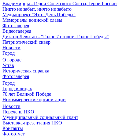
Владимирцы - Герои Советского Союза, Герои России
Никто не забыт, ничто не забыто
Медиапроект "Этот День Победы"
Мемориалы воинской славы
Фотогалерея
Видеогалерея
Диктор Левитан - "Голос Истории. Голос Победы"
Патриотический сквер
Новости
Город
О городе
Устав
Историческая справка
Фотогалерея
Город
Город в лицах
70 лет Великой Победе
Некоммерческие организации
Новости
Перечень НКО
Муниципальный социальный грант
Выставка-презентация НКО
Контакты
Фотоотчет