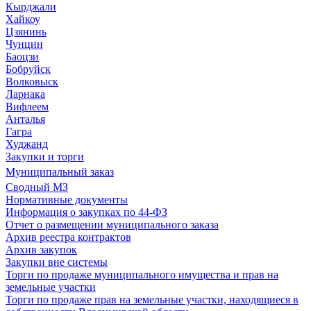
Кырджали
Хайкоу
Цзянинь
Чунцин
Баоцзи
Бобруйск
Волковыск
Ларнака
Вифлеем
Анталья
Гагра
Худжанд
Закупки и торги
Муниципальный заказ
Сводный МЗ
Нормативные документы
Информация о закупках по 44-ФЗ
Отчет о размещении муниципального заказа
Архив реестра контрактов
Архив закупок
Закупки вне системы
Торги по продаже муниципального имущества и прав на
земельные участки
Торги по продаже прав на земельные участки, находящиеся в