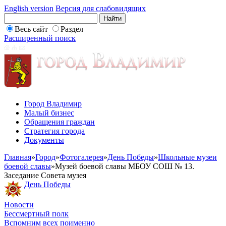
English version
Версия для слабовидящих
Весь сайт
Раздел
Расширенный поиск
Город Владимир
Малый бизнес
Обращения граждан
Стратегия города
Документы
Главная
»
Город
»
Фотогалерея
»
День Победы
»
Школьные музеи
боевой славы
»
Музей боевой славы МБОУ СОШ № 13.
Заседание Совета музея
День Победы
Новости
Бессмертный полк
Вспомним всех поименно