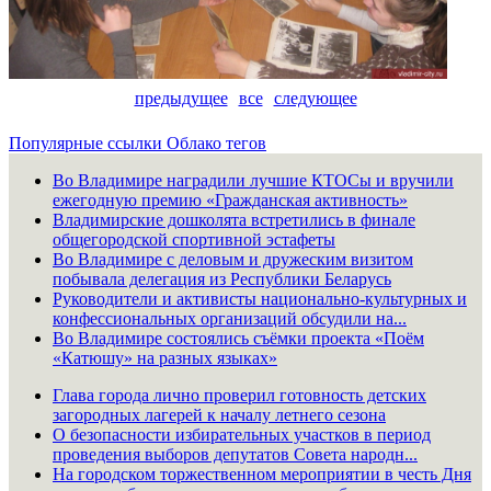
предыдущее
все
следующее
Популярные ссылки
Облако тегов
Во Владимире наградили лучшие КТОСы и вручили
ежегодную премию «Гражданская активность»
Владимирские дошколята встретились в финале
общегородской спортивной эстафеты
Во Владимире с деловым и дружеским визитом
побывала делегация из Республики Беларусь
Руководители и активисты национально-культурных и
конфессиональных организаций обсудили на...
Во Владимире состоялись съёмки проекта «Поём
«Катюшу» на разных языках»
Глава города лично проверил готовность детских
загородных лагерей к началу летнего сезона
О безопасности избирательных участков в период
проведения выборов депутатов Совета народн...
На городском торжественном мероприятии в честь Дня