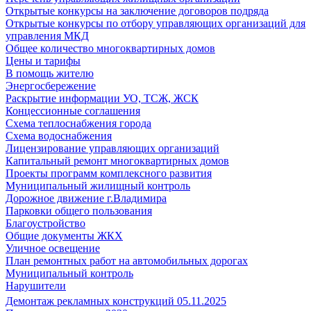
Открытые конкурсы на заключение договоров подряда
Открытые конкурсы по отбору управляющих организаций для
управления МКД
Общее количество многоквартирных домов
Цены и тарифы
В помощь жителю
Энергосбережение
Раскрытие информации УО, ТСЖ, ЖСК
Концессионные соглашения
Схема теплоснабжения города
Схема водоснабжения
Лицензирование управляющих организаций
Капитальный ремонт многоквартирных домов
Проекты программ комплексного развития
Муниципальный жилищный контроль
Дорожное движение г.Владимира
Парковки общего пользования
Благоустройство
Общие документы ЖКХ
Уличное освещение
План ремонтных работ на автомобильных дорогах
Муниципальный контроль
Нарушители
Демонтаж рекламных конструкций 05.11.2025