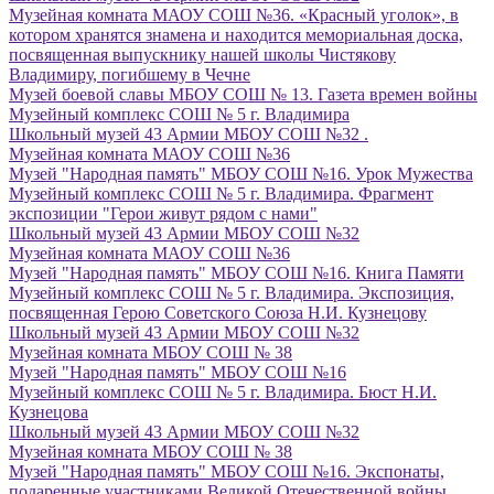
Музейная комната МАОУ СОШ №36. «Красный уголок», в
котором хранятся знамена и находится мемориальная доска,
посвященная выпускнику нашей школы Чистякову
Владимиру, погибшему в Чечне
Музей боевой славы МБОУ СОШ № 13. Газета времен войны
Музейный комплекс СОШ № 5 г. Владимира
Школьный музей 43 Армии МБОУ СОШ №32 .
Музейная комната МАОУ СОШ №36
Музей "Народная память" МБОУ СОШ №16. Урок Мужества
Музейный комплекс СОШ № 5 г. Владимира. Фрагмент
экспозиции "Герои живут рядом с нами"
Школьный музей 43 Армии МБОУ СОШ №32
Музейная комната МАОУ СОШ №36
Музей "Народная память" МБОУ СОШ №16. Книга Памяти
Музейный комплекс СОШ № 5 г. Владимира. Экспозиция,
посвященная Герою Советского Союза Н.И. Кузнецову
Школьный музей 43 Армии МБОУ СОШ №32
Музейная комната МБОУ СОШ № 38
Музей "Народная память" МБОУ СОШ №16
Музейный комплекс СОШ № 5 г. Владимира. Бюст Н.И.
Кузнецова
Школьный музей 43 Армии МБОУ СОШ №32
Музейная комната МБОУ СОШ № 38
Музей "Народная память" МБОУ СОШ №16. Экспонаты,
подаренные участниками Великой Отечественной войны