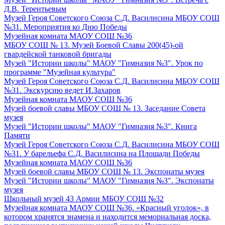
Д.В. Терентьевым
Музей Героя Советского Союза С.Д. Василисина МБОУ СОШ
№31. Мероприятия ко Дню Победы
Музейная комната МАОУ СОШ №36
МБОУ СОШ № 13. Музей Боевой Славы 200(45)-ой
гвардейской танковой бригады
Музей "Истории школы" МАОУ "Гимназия №3". Урок по
программе "Музейная культура"
Музей Героя Советского Союза С.Д. Василисина МБОУ СОШ
№31. Экскурсию ведет И.Захаров
Музейная комната МАОУ СОШ №36
Музей боевой славы МБОУ СОШ № 13. Заседание Совета
музея
Музей "Истории школы" МАОУ "Гимназия №3". Книга
Памяти
Музей Героя Советского Союза С.Д. Василисина МБОУ СОШ
№31. У барельефа С.Д. Василисина на Площади Победы
Музейная комната МАОУ СОШ №36
Музей боевой славы МБОУ СОШ № 13. Экспонаты музея
Музей "Истории школы" МАОУ "Гимназия №3". Экспонаты
музея
Школьный музей 43 Армии МБОУ СОШ №32
Музейная комната МАОУ СОШ №36. «Красный уголок», в
котором хранятся знамена и находится мемориальная доска,