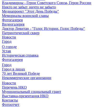
Владимирцы - Герои Советского Союза, Герои России
Никто не забыт, ничто не забыто
Медиапроект "Этот День Победы"
Мемориалы воинской славы
Фотогалерея
Видеогалерея
Диктор Левитан - "Голос Истории. Голос Победы"
Патриотический сквер
Новости
Город
О городе
Устав
Историческая справка
Фотогалерея
Город
Город в лицах
70 лет Великой Победе
Некоммерческие организации
Новости
Перечень НКО
Муниципальный социальный грант
Выставка-презентация НКО
Контакты
Фотоотчет