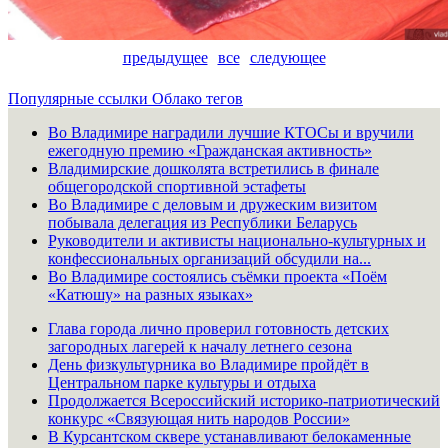
предыдущее
все
следующее
Популярные ссылки
Облако тегов
Во Владимире наградили лучшие КТОСы и вручили
ежегодную премию «Гражданская активность»
Владимирские дошколята встретились в финале
общегородской спортивной эстафеты
Во Владимире с деловым и дружеским визитом
побывала делегация из Республики Беларусь
Руководители и активисты национально-культурных и
конфессиональных организаций обсудили на...
Во Владимире состоялись съёмки проекта «Поём
«Катюшу» на разных языках»
Глава города лично проверил готовность детских
загородных лагерей к началу летнего сезона
День физкультурника во Владимире пройдёт в
Центральном парке культуры и отдыха
Продолжается Всероссийский историко-патриотический
конкурс «Связующая нить народов России»
В Курсантском сквере устанавливают белокаменные