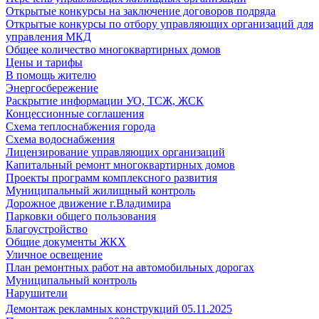
Открытые конкурсы на заключение договоров подряда
Открытые конкурсы по отбору управляющих организаций для
управления МКД
Общее количество многоквартирных домов
Цены и тарифы
В помощь жителю
Энергосбережение
Раскрытие информации УО, ТСЖ, ЖСК
Концессионные соглашения
Схема теплоснабжения города
Схема водоснабжения
Лицензирование управляющих организаций
Капитальный ремонт многоквартирных домов
Проекты программ комплексного развития
Муниципальный жилищный контроль
Дорожное движение г.Владимира
Парковки общего пользования
Благоустройство
Общие документы ЖКХ
Уличное освещение
План ремонтных работ на автомобильных дорогах
Муниципальный контроль
Нарушители
Демонтаж рекламных конструкций 05.11.2025