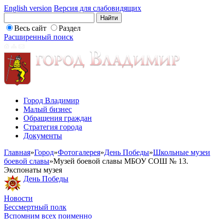
English version
Версия для слабовидящих
Весь сайт
Раздел
Расширенный поиск
Город Владимир
Малый бизнес
Обращения граждан
Стратегия города
Документы
Главная
»
Город
»
Фотогалерея
»
День Победы
»
Школьные музеи
боевой славы
»
Музей боевой славы МБОУ СОШ № 13.
Экспонаты музея
День Победы
Новости
Бессмертный полк
Вспомним всех поименно