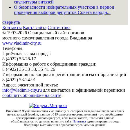
скульптуры витязей
О безопасности избирательных участков в период
проведения выборов депутатов Совета народн...
свернуть
Контакты
Карта сайта
Статистика
© 1997-2026 Официальный сайт органов
местного самоуправления города Владимира
www.vladimir-city.ru
Телефоны:
Приёмная главы города:
8 (4922) 53-28-17
Информация о работе с обращениями граждан:
8 (4922) 35-33-33, 35-41-26
Информация по вопросам регистрации писем от организаций
8 (4922) 53-24-91
Адреса электронной почты:
info@vladimir-city.ru
для контактов и официальной переписки
сообщить об ошибке на сайте
Внимание! Функционал сайта vladimir-city.ru собирает метаданные вновь зашедших
пользователей (cookie, данные об IP-адресе и местоположении) - это необходимо
для корректной работы ресурса, если вы не хотите, чтобы эти данные
обрабатывались, то должны покинуть сайт.
Политика
администрации города
Владимира в отношении обработки персональных данных.