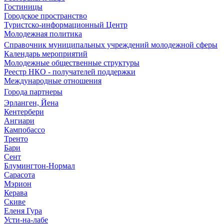
Гостиницы
Городское пространство
Туристско-информационный Центр
Молодежная политика
Справочник муниципальных учреждений молодежной сферы
Календарь мероприятий
Молодежные общественные структуры
Реестр НКО - получателей поддержки
Международные отношения
Города партнеры
Эрланген, Йена
Кентербери
Ангиари
Кампобассо
Тренто
Бари
Сент
Блумингтон-Нормал
Сарасота
Мэрион
Керава
Скиве
Еленя Гура
Усти-на-лабе