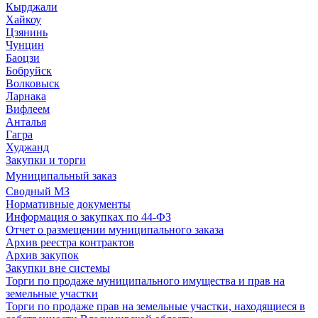
Кырджали
Хайкоу
Цзянинь
Чунцин
Баоцзи
Бобруйск
Волковыск
Ларнака
Вифлеем
Анталья
Гагра
Худжанд
Закупки и торги
Муниципальный заказ
Сводный МЗ
Нормативные документы
Информация о закупках по 44-ФЗ
Отчет о размещении муниципального заказа
Архив реестра контрактов
Архив закупок
Закупки вне системы
Торги по продаже муниципального имущества и прав на
земельные участки
Торги по продаже прав на земельные участки, находящиеся в