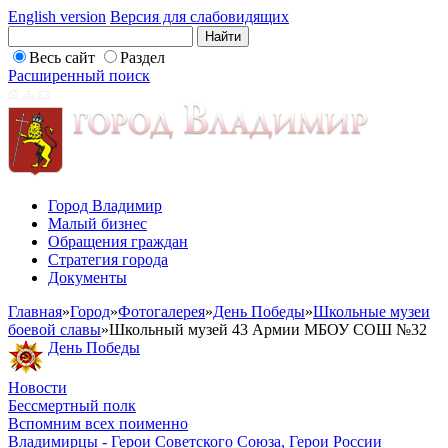
English version
Версия для слабовидящих
Весь сайт
Раздел
Расширенный поиск
Город Владимир
Малый бизнес
Обращения граждан
Стратегия города
Документы
Главная
»
Город
»
Фотогалерея
»
День Победы
»
Школьные музеи
боевой славы
»
Школьный музей 43 Армии МБОУ СОШ №32
День Победы
Новости
Бессмертный полк
Вспомним всех поименно
Владимирцы - Герои Советского Союза, Герои России