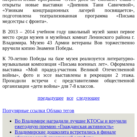
открыты новые выставки «Дневник Тани Савичевой»,
«Узникам концтрационных лагерей посвящается»,
подготовлена театрализованная программа «Письма
медсестры с фронта».
В 2013 – 2014 учебном году школьный музей занял первое
место среди музеев и музейных комнат Ленинского района г.
Владимира. Музею 43 Армии ветераны Вов торжественно
вручили копию Знамени Победы.
К 70-летию Победы на базе музея реализуется литературно-
музыкальная композиция «Письма военных лет». Оформлена
выставка «Мой прадед-участник Великой Отечественной
войны», фото и эссе выставлены в рекреации 2 этажа.
Проходили встречи с представителями общественной
организации «дети войны» для 7-8 классов.
предыдущее
все
следующее
Популярные ссылки
Облако тегов
Во Владимире наградили лучшие КТОСы и вручили
ежегодную премию «Гражданская активность»
Владимирские дошколята встретились в финале