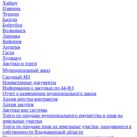
Хайкоу
Цзянинь
Чунцин
Баоцзи
Бобруйск
Волковыск
Ларнака
Вифлеем
Анталья
Гагра
Худжанд
Закупки и торги
Муниципальный заказ
Сводный МЗ
Нормативные документы
Информация о закупках по 44-ФЗ
Отчет о размещении муниципального заказа
Архив реестра контрактов
Архив закупок
Закупки вне системы
Торги по продаже муниципального имущества и прав на
земельные участки
Торги по продаже прав на земельные участки, находящиеся в
собственности Владимирской области