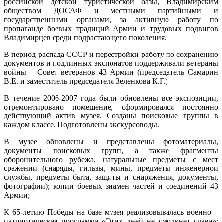
российской детской туристической базы, Владимирским
обществом ДОСАФ и местными партийными и
государственными органами, за активную работу по
пропаганде боевых традиций Армии и трудовых подвигов
Владимирцев среди подрастающего поколения.
В период распада СССР и перестройки работу по сохранению
документов и подлинных экспонатов поддерживали ветераны
войны – Совет ветеранов 43 Армии (председатель Самарин
В.Е. и заместитель председателя Зеленкова К.Г.)
В течение 2006-2007 года были обновлены все экспозиции,
отремонтировано помещение, сформировался постоянно
действующий актив музея. Созданы поисковые группы в
каждом классе. Подготовлены экскурсоводы.
В музее обновлены и представлены фотоматериалы,
документы поисковых групп, а также фрагменты
оборонительного рубежа, натуральные предметы с мест
сражений (снаряды, гильзы, мины, предметы инженерной
службы, предметы быта, защиты и снаряжения, документы,
фотографии); копии боевых знамен частей и соединений 43
Армии;
К 65-летию Победы на базе музея реализовывалась военно –
патриотическая программа «Этих дней не смолкнет слава»: