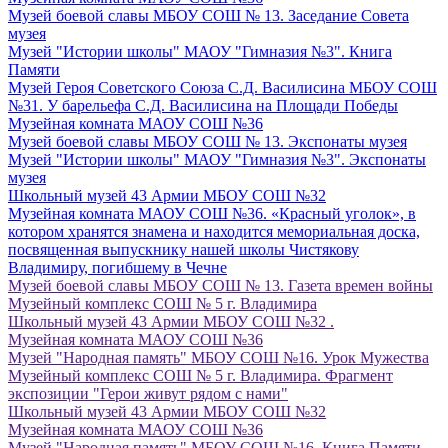
Музей боевой славы МБОУ СОШ № 13. Заседание Совета
музея
Музей "Истории школы" МАОУ "Гимназия №3". Книга
Памяти
Музей Героя Советского Союза С.Д. Василисина МБОУ СОШ
№31. У барельефа С.Д. Василисина на Площади Победы
Музейная комната МАОУ СОШ №36
Музей боевой славы МБОУ СОШ № 13. Экспонаты музея
Музей "Истории школы" МАОУ "Гимназия №3". Экспонаты
музея
Школьный музей 43 Армии МБОУ СОШ №32
Музейная комната МАОУ СОШ №36. «Красный уголок», в
котором хранятся знамена и находится мемориальная доска,
посвященная выпускнику нашей школы Чистякову
Владимиру, погибшему в Чечне
Музей боевой славы МБОУ СОШ № 13. Газета времен войны
Музейный комплекс СОШ № 5 г. Владимира
Школьный музей 43 Армии МБОУ СОШ №32 .
Музейная комната МАОУ СОШ №36
Музей "Народная память" МБОУ СОШ №16. Урок Мужества
Музейный комплекс СОШ № 5 г. Владимира. Фрагмент
экспозиции "Герои живут рядом с нами"
Школьный музей 43 Армии МБОУ СОШ №32
Музейная комната МАОУ СОШ №36
Музей "Народная память" МБОУ СОШ №16. Книга Памяти