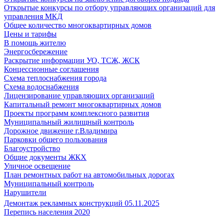
Открытые конкурсы по отбору управляющих организаций для
управления МКД
Общее количество многоквартирных домов
Цены и тарифы
В помощь жителю
Энергосбережение
Раскрытие информации УО, ТСЖ, ЖСК
Концессионные соглашения
Схема теплоснабжения города
Схема водоснабжения
Лицензирование управляющих организаций
Капитальный ремонт многоквартирных домов
Проекты программ комплексного развития
Муниципальный жилищный контроль
Дорожное движение г.Владимира
Парковки общего пользования
Благоустройство
Общие документы ЖКХ
Уличное освещение
План ремонтных работ на автомобильных дорогах
Муниципальный контроль
Нарушители
Демонтаж рекламных конструкций 05.11.2025
Перепись населения 2020