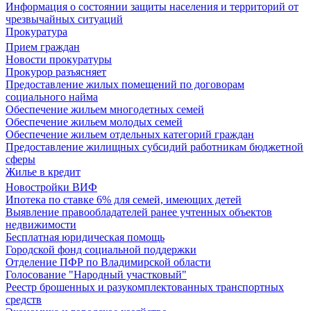
Информация о состоянии защиты населения и территорий от
чрезвычайных ситуаций
Прокуратура
Прием граждан
Новости прокуратуры
Прокурор разъясняет
Предоставление жилых помещений по договорам
социального найма
Обеспечение жильем многодетных семей
Обеспечение жильем молодых семей
Обеспечение жильем отдельных категорий граждан
Предоставление жилищных субсидий работникам бюджетной
сферы
Жилье в кредит
Новостройки ВИФ
Ипотека по ставке 6% для семей, имеющих детей
Выявление правообладателей ранее учтенных объектов
недвижимости
Бесплатная юридическая помощь
Городской фонд социальной поддержки
Отделение ПФР по Владимирской области
Голосование "Народный участковый"
Реестр брошенных и разукомплектованных транспортных
средств