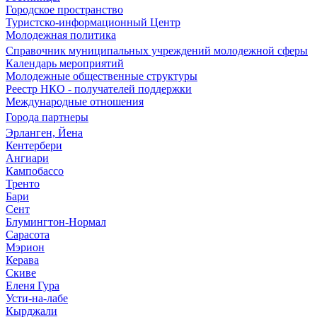
Городское пространство
Туристско-информационный Центр
Молодежная политика
Справочник муниципальных учреждений молодежной сферы
Календарь мероприятий
Молодежные общественные структуры
Реестр НКО - получателей поддержки
Международные отношения
Города партнеры
Эрланген, Йена
Кентербери
Ангиари
Кампобассо
Тренто
Бари
Сент
Блумингтон-Нормал
Сарасота
Мэрион
Керава
Скиве
Еленя Гура
Усти-на-лабе
Кырджали