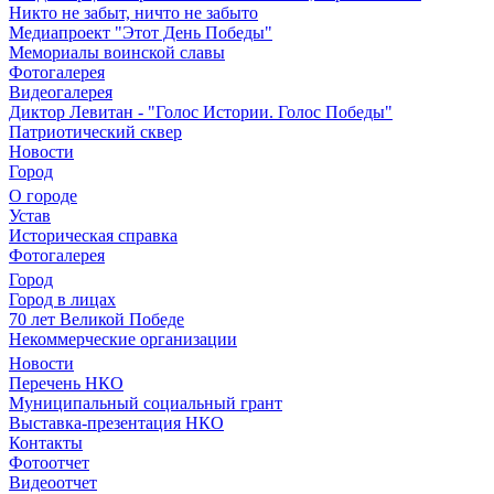
Никто не забыт, ничто не забыто
Медиапроект "Этот День Победы"
Мемориалы воинской славы
Фотогалерея
Видеогалерея
Диктор Левитан - "Голос Истории. Голос Победы"
Патриотический сквер
Новости
Город
О городе
Устав
Историческая справка
Фотогалерея
Город
Город в лицах
70 лет Великой Победе
Некоммерческие организации
Новости
Перечень НКО
Муниципальный социальный грант
Выставка-презентация НКО
Контакты
Фотоотчет
Видеоотчет