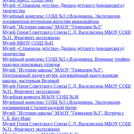
Музей «Страницы детства» Дворца детского (юношеского)
творчества
Музейный комплекс СОШ №5 г.Владимира. Экспозиция,
посвященная ветеранам-жителям микрорайона
Музей "Истории школы" МАОУ "Гимназия №3"
Музей Героя Советского Союза С.Д. Василисина МБОУ СОШ
№31. Фрагмент экспозиции
Музей МБОУ СОШ №41
Музей «Страницы детства» Дворца детского (юношеского)
творчества
Музейный комплекс СОШ №5 г.Владимира. Военные трофеи-
находки поисковых отрядов
Музей "Истории школы" МАОУ "Гимназия №3".
Центральный раздел музея, посвящённый выпускникам
школы- частникам Великой
Музей Героя Советского Союза С.Д. Василисина МБОУ СОШ
№31. Фрагмент экспозиции
Музейная комната МАОУ СОШ №36
Музейный комплекс СОШ №5 г.Владимира. Экспозиция,
посвященная Сталинградской битве
Музей "Истории школы" МАОУ "Гимназия №3". Встреча с
С.Б. Бит-Ишо
Музей Героя Советского Союза С.Д. Василисина МБОУ СОШ
№31. Фрагмент экспозиции