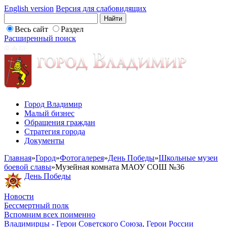
English version
Версия для слабовидящих
Весь сайт
Раздел
Расширенный поиск
Город Владимир
Малый бизнес
Обращения граждан
Стратегия города
Документы
Главная
»
Город
»
Фотогалерея
»
День Победы
»
Школьные музеи
боевой славы
»
Музейная комната МАОУ СОШ №36
День Победы
Новости
Бессмертный полк
Вспомним всех поименно
Владимирцы - Герои Советского Союза, Герои России