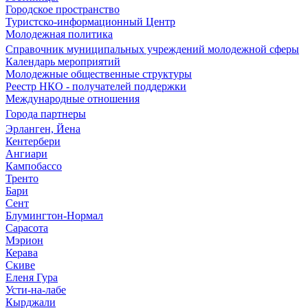
Городское пространство
Туристско-информационный Центр
Молодежная политика
Справочник муниципальных учреждений молодежной сферы
Календарь мероприятий
Молодежные общественные структуры
Реестр НКО - получателей поддержки
Международные отношения
Города партнеры
Эрланген, Йена
Кентербери
Ангиари
Кампобассо
Тренто
Бари
Сент
Блумингтон-Нормал
Сарасота
Мэрион
Керава
Скиве
Еленя Гура
Усти-на-лабе
Кырджали