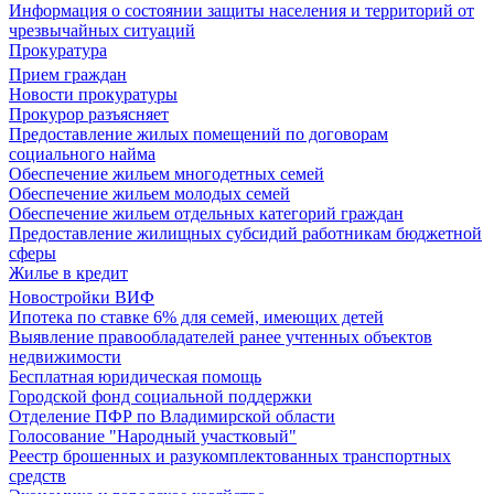
Информация о состоянии защиты населения и территорий от
чрезвычайных ситуаций
Прокуратура
Прием граждан
Новости прокуратуры
Прокурор разъясняет
Предоставление жилых помещений по договорам
социального найма
Обеспечение жильем многодетных семей
Обеспечение жильем молодых семей
Обеспечение жильем отдельных категорий граждан
Предоставление жилищных субсидий работникам бюджетной
сферы
Жилье в кредит
Новостройки ВИФ
Ипотека по ставке 6% для семей, имеющих детей
Выявление правообладателей ранее учтенных объектов
недвижимости
Бесплатная юридическая помощь
Городской фонд социальной поддержки
Отделение ПФР по Владимирской области
Голосование "Народный участковый"
Реестр брошенных и разукомплектованных транспортных
средств