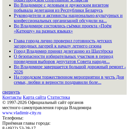
Во Владимире с деловым и дружеским визитом
побывала делегация из Республики Беларусь
Руководители и активисты национально-культурных и
конфессиональных организаций обсудили на...
Во Владимире состоялись съёмки проекта «Поём
«Катюшу» на разных языках»
Глава города лично проверил готовность детских
загородных лагерей к началу летнего сезона
Город Владимир принял делегацию из Шахтёрска
О безопасности избирательных участков в период
проведения выборов депутатов Совета народн...
Во Владимире завершается большой дорожный ремонт -
2026
На городском торжественном мероприятии в честь Дня
семьи, любви и верности поздравили боле...
свернуть
Контакты
Карта сайта
Статистика
© 1997-2026 Официальный сайт органов
местного самоуправления города Владимира
www.vladimir-city.ru
Телефоны:
Приёмная главы города:
8 (4922) 53-28-17