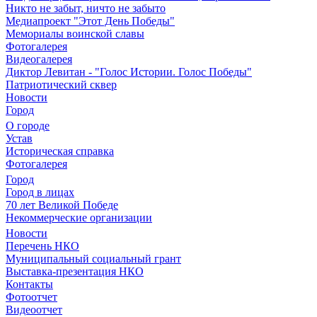
Никто не забыт, ничто не забыто
Медиапроект "Этот День Победы"
Мемориалы воинской славы
Фотогалерея
Видеогалерея
Диктор Левитан - "Голос Истории. Голос Победы"
Патриотический сквер
Новости
Город
О городе
Устав
Историческая справка
Фотогалерея
Город
Город в лицах
70 лет Великой Победе
Некоммерческие организации
Новости
Перечень НКО
Муниципальный социальный грант
Выставка-презентация НКО
Контакты
Фотоотчет
Видеоотчет