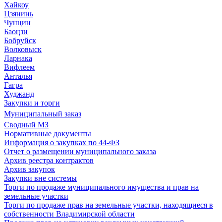
Хайкоу
Цзянинь
Чунцин
Баоцзи
Бобруйск
Волковыск
Ларнака
Вифлеем
Анталья
Гагра
Худжанд
Закупки и торги
Муниципальный заказ
Сводный МЗ
Нормативные документы
Информация о закупках по 44-ФЗ
Отчет о размещении муниципального заказа
Архив реестра контрактов
Архив закупок
Закупки вне системы
Торги по продаже муниципального имущества и прав на
земельные участки
Торги по продаже прав на земельные участки, находящиеся в
собственности Владимирской области