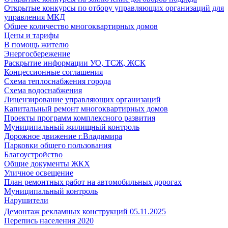
Открытые конкурсы по отбору управляющих организаций для
управления МКД
Общее количество многоквартирных домов
Цены и тарифы
В помощь жителю
Энергосбережение
Раскрытие информации УО, ТСЖ, ЖСК
Концессионные соглашения
Схема теплоснабжения города
Схема водоснабжения
Лицензирование управляющих организаций
Капитальный ремонт многоквартирных домов
Проекты программ комплексного развития
Муниципальный жилищный контроль
Дорожное движение г.Владимира
Парковки общего пользования
Благоустройство
Общие документы ЖКХ
Уличное освещение
План ремонтных работ на автомобильных дорогах
Муниципальный контроль
Нарушители
Демонтаж рекламных конструкций 05.11.2025
Перепись населения 2020