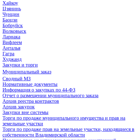
Хайкоу
Цзянинь
Чунцин
Баоцзи
Бобруйск
Волковыск
Ларнака
Вифлеем
Анталья
Гагра
Худжанд
Закупки и торги
Муниципальный заказ
Сводный МЗ
Нормативные документы
Информация о закупках по 44-ФЗ
Отчет о размещении муниципального заказа
Архив реестра контрактов
Архив закупок
Закупки вне системы
Торги по продаже муниципального имущества и прав на
земельные участки
Торги по продаже прав на земельные участки, находящиеся в
собственности Владимирской области