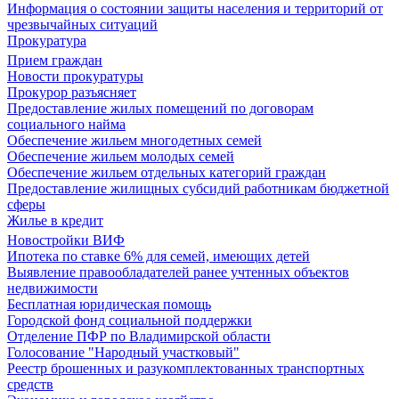
Информация о состоянии защиты населения и территорий от
чрезвычайных ситуаций
Прокуратура
Прием граждан
Новости прокуратуры
Прокурор разъясняет
Предоставление жилых помещений по договорам
социального найма
Обеспечение жильем многодетных семей
Обеспечение жильем молодых семей
Обеспечение жильем отдельных категорий граждан
Предоставление жилищных субсидий работникам бюджетной
сферы
Жилье в кредит
Новостройки ВИФ
Ипотека по ставке 6% для семей, имеющих детей
Выявление правообладателей ранее учтенных объектов
недвижимости
Бесплатная юридическая помощь
Городской фонд социальной поддержки
Отделение ПФР по Владимирской области
Голосование "Народный участковый"
Реестр брошенных и разукомплектованных транспортных
средств