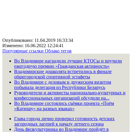
Опубликовано: 11.04.2019 16:33:34
Изменено: 16.06.2022 12:24:41
Популярные ссылки
Облако тегов
Во Владимире наградили лучшие КТОСы и вручили
ежегодную премию «Гражданская активность»
Владимирские дошколята встретились в финале
общегородской спортивной эстафеты
Во Владимире с деловым и дружеским визитом
побывала делегация из Республики Беларусь
Руководители и активисты национально-культурных и
конфессиональных организаций обсудили на...
Во Владимире состоялись съёмки проекта «Поём
«Катюшу» на разных языках»
Глава города лично проверил готовность детских
загородных лагерей к началу летнего сезона
День физкультурника во Владимире пройдёт в