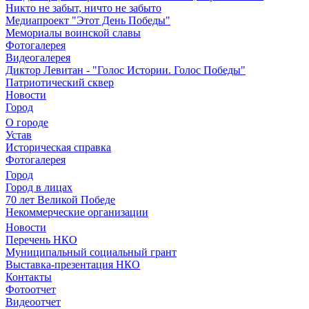
Никто не забыт, ничто не забыто
Медиапроект "Этот День Победы"
Мемориалы воинской славы
Фотогалерея
Видеогалерея
Диктор Левитан - "Голос Истории. Голос Победы"
Патриотический сквер
Новости
Город
О городе
Устав
Историческая справка
Фотогалерея
Город
Город в лицах
70 лет Великой Победе
Некоммерческие организации
Новости
Перечень НКО
Муниципальный социальный грант
Выставка-презентация НКО
Контакты
Фотоотчет
Видеоотчет