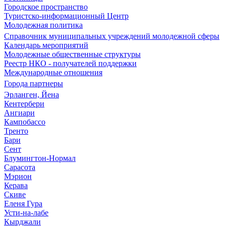
Городское пространство
Туристско-информационный Центр
Молодежная политика
Справочник муниципальных учреждений молодежной сферы
Календарь мероприятий
Молодежные общественные структуры
Реестр НКО - получателей поддержки
Международные отношения
Города партнеры
Эрланген, Йена
Кентербери
Ангиари
Кампобассо
Тренто
Бари
Сент
Блумингтон-Нормал
Сарасота
Мэрион
Керава
Скиве
Еленя Гура
Усти-на-лабе
Кырджали