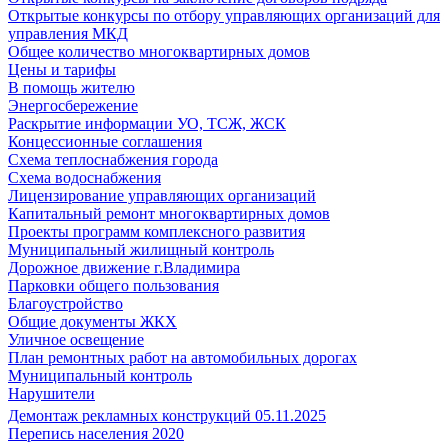
Открытые конкурсы по отбору управляющих организаций для
управления МКД
Общее количество многоквартирных домов
Цены и тарифы
В помощь жителю
Энергосбережение
Раскрытие информации УО, ТСЖ, ЖСК
Концессионные соглашения
Схема теплоснабжения города
Схема водоснабжения
Лицензирование управляющих организаций
Капитальный ремонт многоквартирных домов
Проекты программ комплексного развития
Муниципальный жилищный контроль
Дорожное движение г.Владимира
Парковки общего пользования
Благоустройство
Общие документы ЖКХ
Уличное освещение
План ремонтных работ на автомобильных дорогах
Муниципальный контроль
Нарушители
Демонтаж рекламных конструкций 05.11.2025
Перепись населения 2020