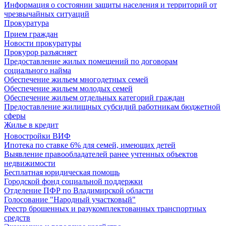
Информация о состоянии защиты населения и территорий от
чрезвычайных ситуаций
Прокуратура
Прием граждан
Новости прокуратуры
Прокурор разъясняет
Предоставление жилых помещений по договорам
социального найма
Обеспечение жильем многодетных семей
Обеспечение жильем молодых семей
Обеспечение жильем отдельных категорий граждан
Предоставление жилищных субсидий работникам бюджетной
сферы
Жилье в кредит
Новостройки ВИФ
Ипотека по ставке 6% для семей, имеющих детей
Выявление правообладателей ранее учтенных объектов
недвижимости
Бесплатная юридическая помощь
Городской фонд социальной поддержки
Отделение ПФР по Владимирской области
Голосование "Народный участковый"
Реестр брошенных и разукомплектованных транспортных
средств