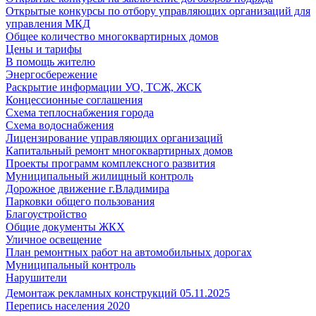
Открытые конкурсы по отбору управляющих организаций для
управления МКД
Общее количество многоквартирных домов
Цены и тарифы
В помощь жителю
Энергосбережение
Раскрытие информации УО, ТСЖ, ЖСК
Концессионные соглашения
Схема теплоснабжения города
Схема водоснабжения
Лицензирование управляющих организаций
Капитальный ремонт многоквартирных домов
Проекты программ комплексного развития
Муниципальный жилищный контроль
Дорожное движение г.Владимира
Парковки общего пользования
Благоустройство
Общие документы ЖКХ
Уличное освещение
План ремонтных работ на автомобильных дорогах
Муниципальный контроль
Нарушители
Демонтаж рекламных конструкций 05.11.2025
Перепись населения 2020