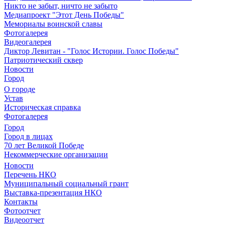
Никто не забыт, ничто не забыто
Медиапроект "Этот День Победы"
Мемориалы воинской славы
Фотогалерея
Видеогалерея
Диктор Левитан - "Голос Истории. Голос Победы"
Патриотический сквер
Новости
Город
О городе
Устав
Историческая справка
Фотогалерея
Город
Город в лицах
70 лет Великой Победе
Некоммерческие организации
Новости
Перечень НКО
Муниципальный социальный грант
Выставка-презентация НКО
Контакты
Фотоотчет
Видеоотчет