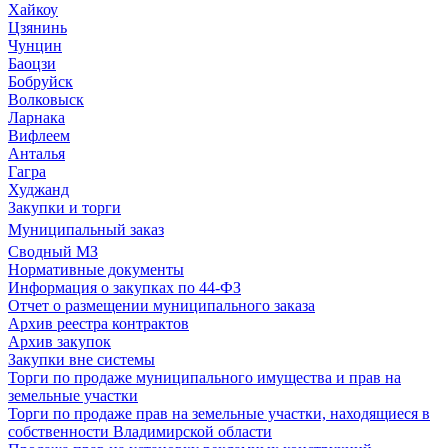
Хайкоу
Цзянинь
Чунцин
Баоцзи
Бобруйск
Волковыск
Ларнака
Вифлеем
Анталья
Гагра
Худжанд
Закупки и торги
Муниципальный заказ
Сводный МЗ
Нормативные документы
Информация о закупках по 44-ФЗ
Отчет о размещении муниципального заказа
Архив реестра контрактов
Архив закупок
Закупки вне системы
Торги по продаже муниципального имущества и прав на
земельные участки
Торги по продаже прав на земельные участки, находящиеся в
собственности Владимирской области