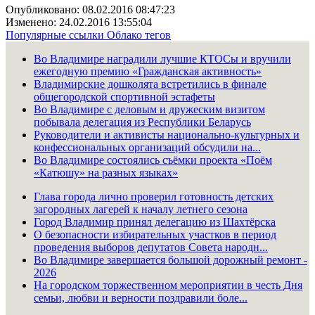
Опубликовано: 08.02.2016 08:47:23
Изменено: 24.02.2016 13:55:04
Популярные ссылки
Облако тегов
Во Владимире наградили лучшие КТОСы и вручили
ежегодную премию «Гражданская активность»
Владимирские дошколята встретились в финале
общегородской спортивной эстафеты
Во Владимире с деловым и дружеским визитом
побывала делегация из Республики Беларусь
Руководители и активисты национально-культурных и
конфессиональных организаций обсудили на...
Во Владимире состоялись съёмки проекта «Поём
«Катюшу» на разных языках»
Глава города лично проверил готовность детских
загородных лагерей к началу летнего сезона
Город Владимир принял делегацию из Шахтёрска
О безопасности избирательных участков в период
проведения выборов депутатов Совета народн...
Во Владимире завершается большой дорожный ремонт -
2026
На городском торжественном мероприятии в честь Дня
семьи, любви и верности поздравили боле...