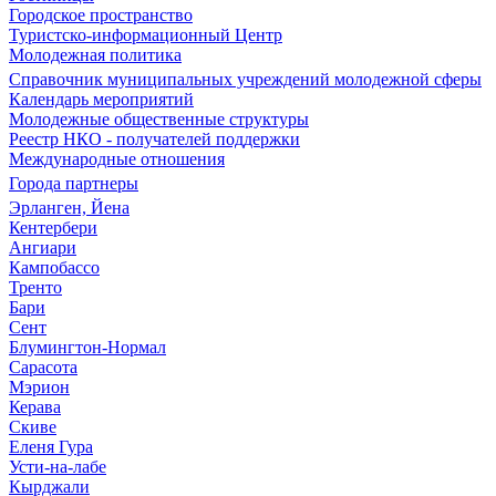
Городское пространство
Туристско-информационный Центр
Молодежная политика
Справочник муниципальных учреждений молодежной сферы
Календарь мероприятий
Молодежные общественные структуры
Реестр НКО - получателей поддержки
Международные отношения
Города партнеры
Эрланген, Йена
Кентербери
Ангиари
Кампобассо
Тренто
Бари
Сент
Блумингтон-Нормал
Сарасота
Мэрион
Керава
Скиве
Еленя Гура
Усти-на-лабе
Кырджали