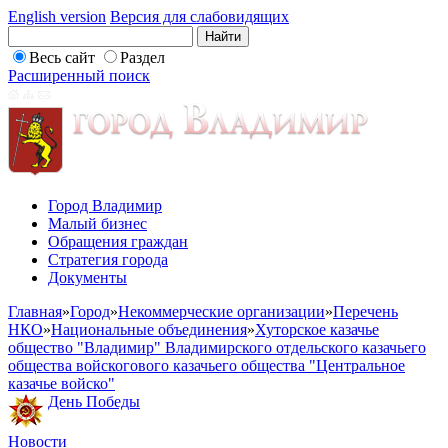
English version
Версия для слабовидящих
Весь сайт
Раздел
Расширенный поиск
Город Владимир
Малый бизнес
Обращения граждан
Стратегия города
Документы
Главная
»
Город
»
Некоммерческие организации
»
Перечень
НКО
»
Национальные объединения
»
Хуторское казачье
общество "Владимир" Владимирского отдельского казачьего
общества войскогового казачьего общества "Центральное
казачье войско"
День Победы
Новости