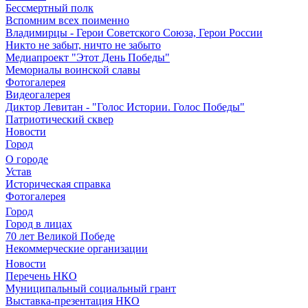
Бессмертный полк
Вспомним всех поименно
Владимирцы - Герои Советского Союза, Герои России
Никто не забыт, ничто не забыто
Медиапроект "Этот День Победы"
Мемориалы воинской славы
Фотогалерея
Видеогалерея
Диктор Левитан - "Голос Истории. Голос Победы"
Патриотический сквер
Новости
Город
О городе
Устав
Историческая справка
Фотогалерея
Город
Город в лицах
70 лет Великой Победе
Некоммерческие организации
Новости
Перечень НКО
Муниципальный социальный грант
Выставка-презентация НКО