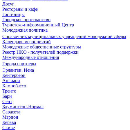
Досуг
Рестораны и кафе
Гостиницы
Городское пространство
Туристско-информационный Центр
Молодежная политика
Справочник муниципальных учреждений молодежной сферы
Календарь мероприятий
Молодежные общественные структуры
Реестр НКО - получателей поддержки
Международные отношения
Города партнеры
Эрланген, Йена
Кентербери
Ангиари
Кампобассо
Тренто
Бари
Сент
Блумингтон-Нормал
Сарасота
Мэрион
Керава
Скиве