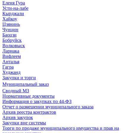
Еленя Гура
Усти-на-лабе
Кырджали
Хайкоу
Цзянинь
Чунцин
Баоцзи
Бобруйск
Волковыск
Ларнака
Вифлеем
Анталья
Гагра
Худжанд
Закупки и торги
Муниципальный заказ
Сводный МЗ
Нормативные документы
Информация о закупках по 44-ФЗ
Отчет о размещении муниципального заказа
Архив реестра контрактов
Архив закупок
Закупки вне системы
Торги по продаже муниципального имущества и прав на