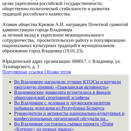
целях укрепления российской государственности,
общественно-политической стабильности и развития
традиций российского казачества.
Атаман общества Крюков А.И. награжден Почетной грамотой
администрации города Владимира
за личный вклад в укрепление межнационального
сотрудничества, просветительскую работу и популяризацию
национальных культурных традиций в муниципальном
образовании город Владимир (19.01.23).
Юридический адрес организации: 600017, г. Владимир, ул.
Луначарского, д. 3
Популярные ссылки
Облако тегов
Во Владимире наградили лучшие КТОСы и вручили
ежегодную премию «Гражданская активность»
Владимирские дошколята встретились в финале
общегородской спортивной эстафеты
Во Владимире с деловым и дружеским визитом
побывала делегация из Республики Беларусь
Руководители и активисты национально-культурных и
конфессиональных организаций обсудили на...
Во Владимире состоялись съёмки проекта «Поём
«Катюшу» на разных языках»