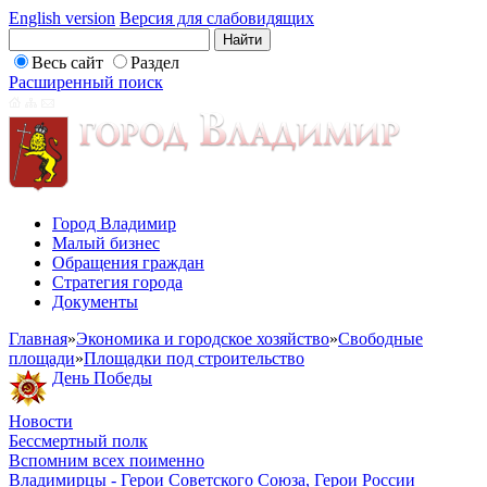
English version
Версия для слабовидящих
Весь сайт
Раздел
Расширенный поиск
Город Владимир
Малый бизнес
Обращения граждан
Стратегия города
Документы
Главная
»
Экономика и городское хозяйство
»
Свободные
площади
»
Площадки под строительство
День Победы
Новости
Бессмертный полк
Вспомним всех поименно
Владимирцы - Герои Советского Союза, Герои России