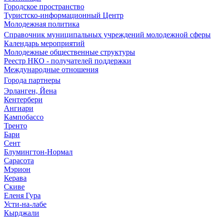
Городское пространство
Туристско-информационный Центр
Молодежная политика
Справочник муниципальных учреждений молодежной сферы
Календарь мероприятий
Молодежные общественные структуры
Реестр НКО - получателей поддержки
Международные отношения
Города партнеры
Эрланген, Йена
Кентербери
Ангиари
Кампобассо
Тренто
Бари
Сент
Блумингтон-Нормал
Сарасота
Мэрион
Керава
Скиве
Еленя Гура
Усти-на-лабе
Кырджали