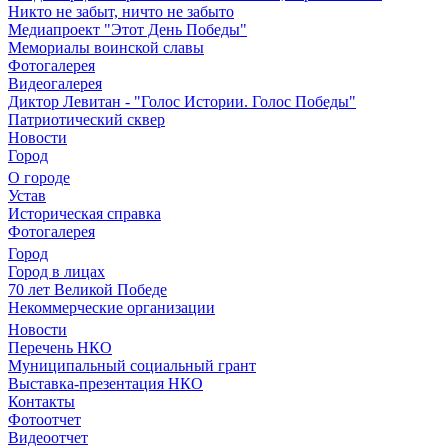
Никто не забыт, ничто не забыто
Медиапроект "Этот День Победы"
Мемориалы воинской славы
Фотогалерея
Видеогалерея
Диктор Левитан - "Голос Истории. Голос Победы"
Патриотический сквер
Новости
Город
О городе
Устав
Историческая справка
Фотогалерея
Город
Город в лицах
70 лет Великой Победе
Некоммерческие организации
Новости
Перечень НКО
Муниципальный социальный грант
Выставка-презентация НКО
Контакты
Фотоотчет
Видеоотчет