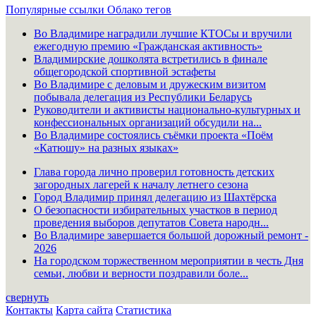
Популярные ссылки
Облако тегов
Во Владимире наградили лучшие КТОСы и вручили
ежегодную премию «Гражданская активность»
Владимирские дошколята встретились в финале
общегородской спортивной эстафеты
Во Владимире с деловым и дружеским визитом
побывала делегация из Республики Беларусь
Руководители и активисты национально-культурных и
конфессиональных организаций обсудили на...
Во Владимире состоялись съёмки проекта «Поём
«Катюшу» на разных языках»
Глава города лично проверил готовность детских
загородных лагерей к началу летнего сезона
Город Владимир принял делегацию из Шахтёрска
О безопасности избирательных участков в период
проведения выборов депутатов Совета народн...
Во Владимире завершается большой дорожный ремонт -
2026
На городском торжественном мероприятии в честь Дня
семьи, любви и верности поздравили боле...
свернуть
Контакты
Карта сайта
Статистика