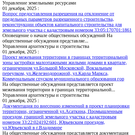
Управление земельными ресурсами
01 декабря, 2025 :
Вопрос предоставления разрешения на отклонение от
предельных параметров разрешенного строительства,
реконструкции объектов капитального строительства для
земельного участка с кадастровым номером 33:05:170701:1861
Оповещение о начале общественных обсуждений На
общественные обсуждения представляе...
Управления архитектуры и строительства
01 декабря, 2025 :
Проект межевания территории в границах территориальной
зоны застройки малоэтажными жилыми домами в квартале,
ограниченном ул.Большой Московской, Вокзальным
переулком, ул.Железнодорожной, ул.Карла Маркса,
Коммунальным спуском муниципального образования гор
На общественные обсуждения представляется проект
межевания территории в границах территориальной...
Управления архитектуры и строительства
01 декабря, 2025 :
Документация по внесению изменений в проект планировки
территории, ограниченной ул.Асаткина, Промышленным
проездом, границей земельного участка с кадастровым
номером 33:22:024192:601, Юрьевским проездом,
ул.Юрьевской в г.Владимире
На общественные обсуждения представляется документация