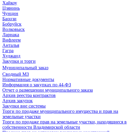
Хайкоу
Цзянинь
Чунцин
Баоцзи
Бобруйск
Волковыск
Ларнака
Вифлеем
Анталья
Гагра
Худжанд
Закупки и торги
Муниципальный заказ
Сводный МЗ
Нормативные документы
Информация о закупках по 44-ФЗ
Отчет о размещении муниципального заказа
Архив реестра контрактов
Архив закупок
Закупки вне системы
Торги по продаже муниципального имущества и прав на
земельные участки
Торги по продаже прав на земельные участки, находящиеся в
собственности Владимирской области