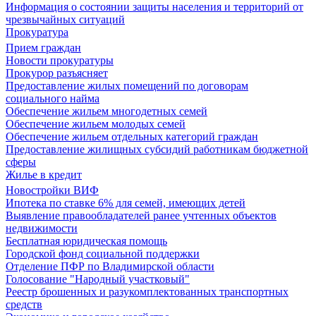
Информация о состоянии защиты населения и территорий от
чрезвычайных ситуаций
Прокуратура
Прием граждан
Новости прокуратуры
Прокурор разъясняет
Предоставление жилых помещений по договорам
социального найма
Обеспечение жильем многодетных семей
Обеспечение жильем молодых семей
Обеспечение жильем отдельных категорий граждан
Предоставление жилищных субсидий работникам бюджетной
сферы
Жилье в кредит
Новостройки ВИФ
Ипотека по ставке 6% для семей, имеющих детей
Выявление правообладателей ранее учтенных объектов
недвижимости
Бесплатная юридическая помощь
Городской фонд социальной поддержки
Отделение ПФР по Владимирской области
Голосование "Народный участковый"
Реестр брошенных и разукомплектованных транспортных
средств