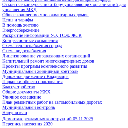
Открытые конкурсы по отбору управляющих организаций для
управления МКД
Общее количество многоквартирных домов
Цены и тарифы
В помощь жителю
Энергосбережение
Раскрытие информации УО, ТСЖ, ЖСК
Концессионные соглашения
Схема теплоснабжения города
Схема водоснабжения
Лицензирование управляющих организаций
Капитальный ремонт многоквартирных домов
Проекты программ комплексного развития
Муниципальный жилищный контроль
Дорожное движение г.Владимира
Парковки общего пользования
Благоустройство
Общие документы ЖКХ
Уличное освещение
План ремонтных работ на автомобильных дорогах
Муниципальный контроль
Нарушители
Демонтаж рекламных конструкций 05.11.2025
Перепись населения 2020